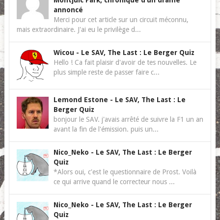
Montjuïc Park, chronique d’un drame
annoncé
Merci pour cet article sur un circuit méconnu,
mais extraordinaire. J'ai eu le privilège d...
Wicou
-
Le SAV, The Last : Le Berger Quiz
Hello ! Ca fait plaisir d'avoir de tes nouvelles. Le
plus simple reste de passer faire c...
Lemond Estone
-
Le SAV, The Last : Le
Berger Quiz
bonjour le SAV. j'avais arrêté de suivre la F1 un an
avant la fin de l'émission. puis un...
Nico_Neko
-
Le SAV, The Last : Le Berger
Quiz
*Alors oui, c'est le questionnaire de Prost. Voilà
ce qui arrive quand le correcteur nous ...
Nico_Neko
-
Le SAV, The Last : Le Berger
Quiz