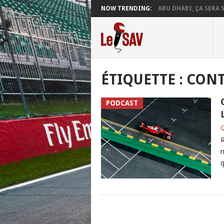
NOW TRENDING:
ABU DHABI, ÇA SERA S
ÉTIQUETTE :
CONT
PODCAST
Q
R
n
q
POSTS