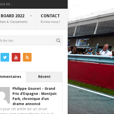
UX DE...
 BOARD 2022
CONTACT
ltats & Classements
Écrivez-nous !
mmentaires
Récent
Philippe Gouvet
-
Grand
Prix d’Espagne : Montjuïc
Park, chronique d’un
drame annoncé
i pour cet article sur un circuit