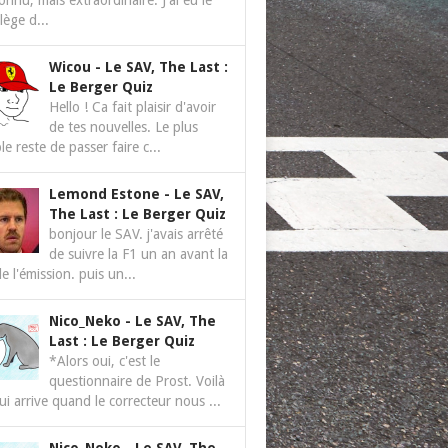
nnu, mais extraordinaire. J'ai eu le
ilège d...
Wicou
-
Le SAV, The Last :
Le Berger Quiz
Hello ! Ca fait plaisir d'avoir
de tes nouvelles. Le plus
le reste de passer faire c...
Lemond Estone
-
Le SAV,
The Last : Le Berger Quiz
bonjour le SAV. j'avais arrêté
de suivre la F1 un an avant la
de l'émission. puis un...
Nico_Neko
-
Le SAV, The
Last : Le Berger Quiz
*Alors oui, c'est le
questionnaire de Prost. Voilà
ui arrive quand le correcteur nous ...