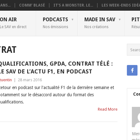
ANS...
COMM’ BLASÉ
IT’S A MONSTER. LE...
LES WEEK-ENDS IDÉA
ON AIR
PODCASTS
MADE IN SAV
PIT
Le SAV en direct
Nos émissions
Nos créations
Résu
RAT
QUALIFICATIONS, GPDA, CONTRAT TÉLÉ :
LE SAV DE L’ACTU F1, EN PODCAST
uentin
|
28 mars 2016
etour en podcast sur l'actualité F1 de la dernière semaine et
Co
otamment sur le désaccord autour du format des
ualifications.
Read More
Merc