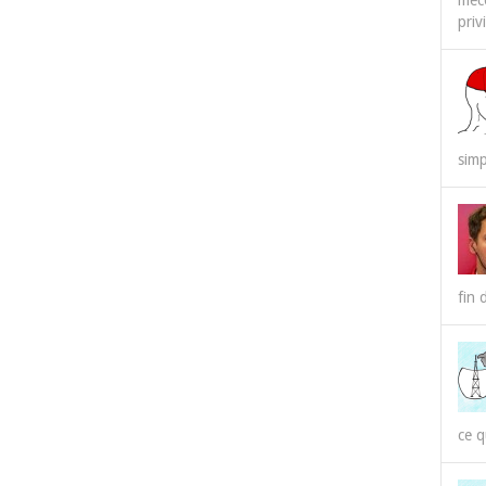
méco
priv
simp
fin 
ce q