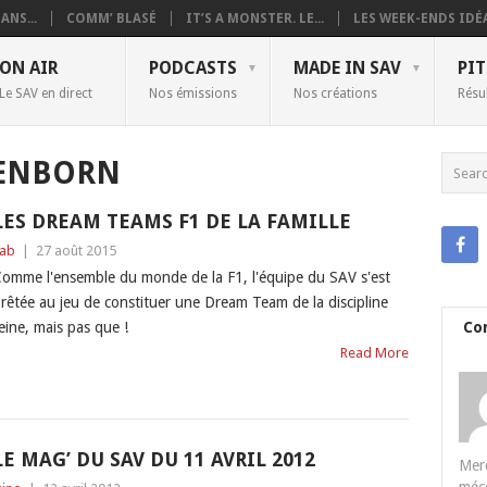
ANS...
COMM’ BLASÉ
IT’S A MONSTER. LE...
LES WEEK-ENDS IDÉA
ON AIR
PODCASTS
MADE IN SAV
PIT
Le SAV en direct
Nos émissions
Nos créations
Résu
ENBORN
LES DREAM TEAMS F1 DE LA FAMILLE
ab
|
27 août 2015
omme l'ensemble du monde de la F1, l'équipe du SAV s'est
rêtée au jeu de constituer une Dream Team de la discipline
eine, mais pas que !
Co
Read More
LE MAG’ DU SAV DU 11 AVRIL 2012
Merc