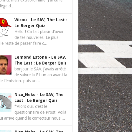
nnu, mais extraordinaire. J'ai eu le
ilège d...
Wicou
-
Le SAV, The Last :
Le Berger Quiz
Hello ! Ca fait plaisir d'avoir
de tes nouvelles. Le plus
le reste de passer faire c...
Lemond Estone
-
Le SAV,
The Last : Le Berger Quiz
bonjour le SAV. j'avais arrêté
de suivre la F1 un an avant la
de l'émission. puis un...
Nico_Neko
-
Le SAV, The
Last : Le Berger Quiz
*Alors oui, c'est le
questionnaire de Prost. Voilà
ui arrive quand le correcteur nous ...