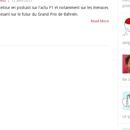
méco
ino
|
12 avril 2012
priv
etour en podcast sur l'actu F1 et notamment sur les menaces
esant sur le futur du Grand Prix de Bahreïn.
Read More
simp
fin 
ce q