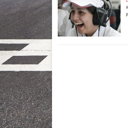
D
R
p
POSTS
NAVIGATION