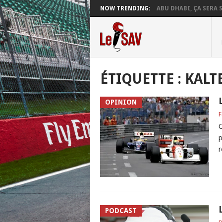
NOW TRENDING:
ABU DHABI, ÇA SERA S
ÉTIQUETTE :
KALT
OPINION
F
C
p
r
PODCAST