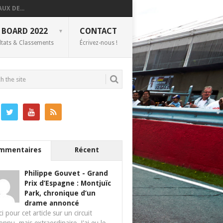
UX DE...
 BOARD 2022
CONTACT
ltats & Classements
Écrivez-nous !
mmentaires
Récent
Philippe Gouvet
-
Grand
Prix d’Espagne : Montjuïc
Park, chronique d’un
drame annoncé
i pour cet article sur un circuit