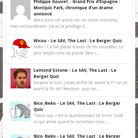
Philippe Gouvet
-
Grand Prix d’Espagne :
Montjuïc Park, chronique d’un drame
annoncé
Merci pour cet article sur un circuit méconnu,
mais extraordinaire. J'ai eu le privilège d...
Wicou
-
Le SAV, The Last : Le Berger Quiz
Hello ! Ca fait plaisir d'avoir de tes nouvelles. Le
plus simple reste de passer faire c...
Lemond Estone
-
Le SAV, The Last : Le
Berger Quiz
bonjour le SAV. j'avais arrêté de suivre la F1 un an
avant la fin de l'émission. puis un...
Nico_Neko
-
Le SAV, The Last : Le Berger
Quiz
*Alors oui, c'est le questionnaire de Prost. Voilà
ce qui arrive quand le correcteur nous ...
Nico_Neko
-
Le SAV, The Last : Le Berger