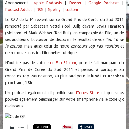
SHARE
Apple Podcasts
Deezer
Abonnement :
Apple Podcasts
|
Deezer
|
Google Podcasts
|
Podcast Addict
|
RSS
|
Spotify
|
custom
Google Podcasts
Podcast Addict
LINK
RSS
Spotify
Le SAV de la F1 revient sur ce Grand Prix de Corée du Sud 2011
EMBED
remporté par Sebastian Vettel (Red Bull) devant Lewis Hamilton
custom
(McLaren) et Mark Webber (Red Bull), en compagnie de Bilo, un de
RSS FEED
ses auditeurs. L’occasion de découvrir le résultat de vos
Top 10 de
la course
, mais aussi celui de notre
concours Top Pas Position
et
de retrouver nos traditionnelles rubriques.
N’oubliez pas de voter,
sur Fan-F1.com
, pour le fait marquant du
Grand Prix de Corée du Sud 2011 et pensez à participer au
concours Top Pas Position, au plus tard pour le
lundi 31 octobre
prochain, 18h
.
Un podcast également disponible sur
iTunes Store
et que vous
pouvez également télécharger sur votre smartphone via le code QR
ci-dessous.
E-mail