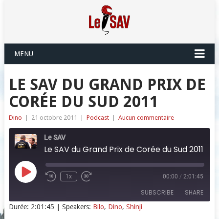
MENU
LE SAV DU GRAND PRIX DE
CORÉE DU SUD 2011
Dino
|
21 octobre 2011
|
Podcast
|
Aucun commentaire
Le SAV
Le SAV du Grand Prix de Corée du Sud 2011
Play
1x
00:00
/
2:01:45
Episode
SUBSCRIBE
SHARE
Durée: 2:01:45
| Speakers:
Bilo
,
Dino
,
Shinji