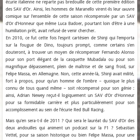
écurie italienne ne reparte pas bredouille de cette première édition
des SAV d’Or. Ainsi, les hommes de Maranello virent-ils leur œuvre
comique sur l’ensemble de cette saison récompensée par un SAV
d’Or d’Honneur que même Luca Badoer, pourtant loin d’être à une
humiliation prêt, avait refusé de venir chercher.
En 2010, ce fut cette fois l’esprit cartésien de Shinji qui l’emporta
sur la fougue de Dino, toujours prompt, comme certains s’en
douteront, à trouver un moyen de récompenser Fernando Alonso
pour son port élégant de la casquette Mubadala ou pour son
magnifique dépassement, plein de maîtrise et de sang froid, sur
Felipe Massa, en Allemagne. Non, cette année-là, Shinji avait milité,
fort à propos, pour qu’un homme de l’ombre – quoique le plus
connu de tous quand même – soit récompensé pour son génie :
ainsi, Adrian Newey reçut-il logiquement un SAV d’Or d’Honneur
pour sa formidable carrière et plus particulièrement pour son
accomplissement au sein de l’écurie Red Bull Racing.
Mais qu’en sera-t-il de 2011 ? Qui sera le lauréat du SAV d’Or des
deux andouilles qui animent un podcast sur la F1 ? Sebastian
Vettel, pour sa saison historique ou bien Felipe Massa, pour une