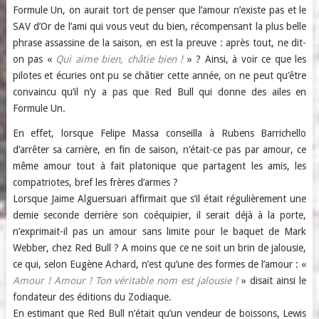
Formule Un, on aurait tort de penser que l’amour n’existe pas et le
SAV d’Or de l’ami qui vous veut du bien, récompensant la plus belle
phrase assassine de la saison, en est la preuve : après tout, ne dit-
on pas «
Qui aime bien, châtie bien !
» ? Ainsi, à voir ce que les
pilotes et écuries ont pu se châtier cette année, on ne peut qu’être
convaincu qu’il n’y a pas que Red Bull qui donne des ailes en
Formule Un.
En effet, lorsque Felipe Massa conseilla à Rubens Barrichello
d’arrêter sa carrière, en fin de saison, n’était-ce pas par amour, ce
même amour tout à fait platonique que partagent les amis, les
compatriotes, bref les frères d’armes ?
Lorsque Jaime Alguersuari affirmait que s’il était régulièrement une
demie seconde derrière son coéquipier, il serait déjà à la porte,
n’exprimait-il pas un amour sans limite pour le baquet de Mark
Webber, chez Red Bull ? A moins que ce ne soit un brin de jalousie,
ce qui, selon Eugène Achard, n’est qu’une des formes de l’amour : «
Amour ! Amour ! Ton véritable nom est jalousie !
» disait ainsi le
fondateur des éditions du Zodiaque.
En estimant que Red Bull n’était qu’un vendeur de boissons, Lewis