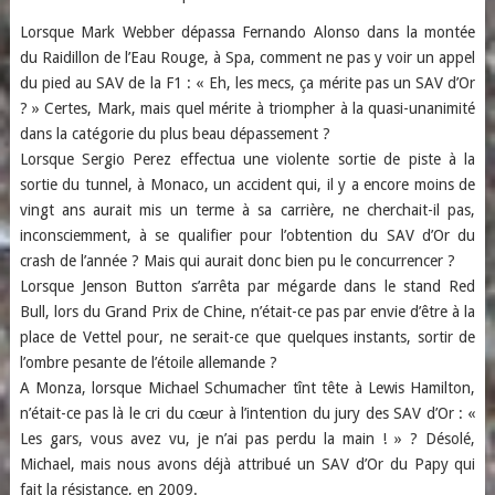
Lorsque Mark Webber dépassa Fernando Alonso dans la montée
du Raidillon de l’Eau Rouge, à Spa, comment ne pas y voir un appel
du pied au SAV de la F1 : « Eh, les mecs, ça mérite pas un SAV d’Or
? » Certes, Mark, mais quel mérite à triompher à la quasi-unanimité
dans la catégorie du plus beau dépassement ?
Lorsque Sergio Perez effectua une violente sortie de piste à la
sortie du tunnel, à Monaco, un accident qui, il y a encore moins de
vingt ans aurait mis un terme à sa carrière, ne cherchait-il pas,
inconsciemment, à se qualifier pour l’obtention du SAV d’Or du
crash de l’année ? Mais qui aurait donc bien pu le concurrencer ?
Lorsque Jenson Button s’arrêta par mégarde dans le stand Red
Bull, lors du Grand Prix de Chine, n’était-ce pas par envie d’être à la
place de Vettel pour, ne serait-ce que quelques instants, sortir de
l’ombre pesante de l’étoile allemande ?
A Monza, lorsque Michael Schumacher tînt tête à Lewis Hamilton,
n’était-ce pas là le cri du cœur à l’intention du jury des SAV d’Or : «
Les gars, vous avez vu, je n’ai pas perdu la main ! » ? Désolé,
Michael, mais nous avons déjà attribué un SAV d’Or du Papy qui
fait la résistance, en 2009.