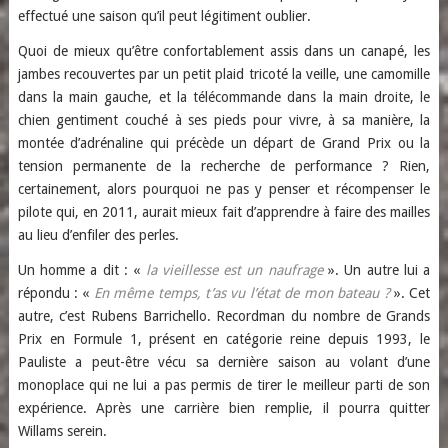
effectué une saison qu’il peut légitiment oublier.
Quoi de mieux qu’être confortablement assis dans un canapé, les
jambes recouvertes par un petit plaid tricoté la veille, une camomille
dans la main gauche, et la télécommande dans la main droite, le
chien gentiment couché à ses pieds pour vivre, à sa manière, la
montée d’adrénaline qui précède un départ de Grand Prix ou la
tension permanente de la recherche de performance ? Rien,
certainement, alors pourquoi ne pas y penser et récompenser le
pilote qui, en 2011, aurait mieux fait d’apprendre à faire des mailles
au lieu d’enfiler des perles.
Un homme a dit : «
la vieillesse est un naufrage
». Un autre lui a
répondu : «
En même temps, t’as vu l’état de mon bateau ?
». Cet
autre, c’est Rubens Barrichello. Recordman du nombre de Grands
Prix en Formule 1, présent en catégorie reine depuis 1993, le
Pauliste a peut-être vécu sa dernière saison au volant d’une
monoplace qui ne lui a pas permis de tirer le meilleur parti de son
expérience. Après une carrière bien remplie, il pourra quitter
Willams serein.