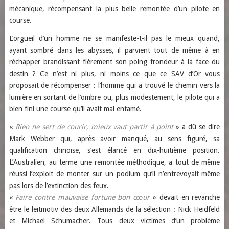
mécanique, récompensant la plus belle remontée d’un pilote en
course.
L’orgueil d’un homme ne se manifeste-t-il pas le mieux quand,
ayant sombré dans les abysses, il parvient tout de même à en
réchapper brandissant fièrement son poing frondeur à la face du
destin ? Ce n’est ni plus, ni moins ce que ce SAV d’Or vous
proposait de récompenser : l’homme qui a trouvé le chemin vers la
lumière en sortant de l’ombre ou, plus modestement, le pilote qui a
bien fini une course qu’il avait mal entamé.
«
Rien ne sert de courir, mieux vaut partir à point
» a dû se dire
Mark Webber qui, après avoir manqué, au sens figuré, sa
qualification chinoise, s’est élancé en dix-huitième position.
L’Australien, au terme une remontée méthodique, a tout de même
réussi l’exploit de monter sur un podium qu’il n’entrevoyait même
pas lors de l’extinction des feux.
«
Faire contre mauvaise fortune bon cœur
» devait en revanche
être le leitmotiv des deux Allemands de la sélection : Nick Heidfeld
et Michael Schumacher. Tous deux victimes d’un problème