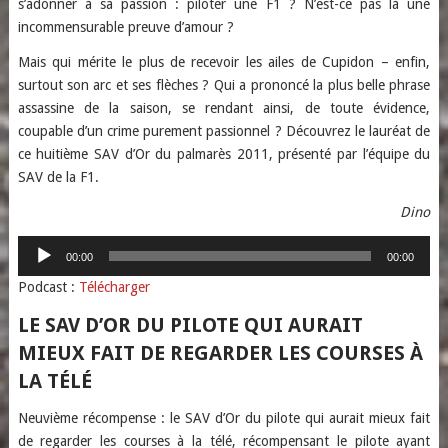
s’adonner à sa passion : piloter une F1 ? N’est-ce pas là une
incommensurable preuve d’amour ?
Mais qui mérite le plus de recevoir les ailes de Cupidon – enfin,
surtout son arc et ses flèches ? Qui a prononcé la plus belle phrase
assassine de la saison, se rendant ainsi, de toute évidence,
coupable d’un crime purement passionnel ? Découvrez le lauréat de
ce huitième SAV d’Or du palmarès 2011, présenté par l’équipe du
SAV de la F1.
Dino
Lecteur
00:00
00:00
audio
Podcast :
Télécharger
LE SAV D’OR DU PILOTE QUI AURAIT
MIEUX FAIT DE REGARDER LES COURSES À
LA TÉLÉ
Neuvième récompense : le SAV d’Or du pilote qui aurait mieux fait
de regarder les courses à la télé, récompensant le pilote ayant