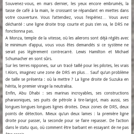
Souvenez-vous, en mars dernier, les yeux encore embrumés, la
tasse de café à la main, le croissant se répandant en miettes dans
votre couverture. Vous l’attendiez, vous l’espériez… Vous avez
déchanté : une ligne droite trop courte et puis s’en va, le DRS ne
fonctionna pas.
A Monza, temple de la vitesse, où les ailerons sont déjà réglés avec
le minimum d’appui, vous vous êtes demandés si ce système ne
serait pas légèrement contrecarré. Lewis Hamilton et Michael
Schumacher en sont sûrs.
Sur les terres nippones, sur un tracé taillé pour les pilotes, les vrais
! Alors, imaginez une zone de DRS en plus… Sauf qu’un problème
de taille se présenta : où la mettre ? La ligne droite de Suzuka en
hérita, le premier virage la neutralisa.
Enfin, Abu Dhabi : ses marinas incroyables, ses constructions
pharaoniques, ses puits de pétrole à tire-larigot, mais aussi, ses
longues longues longues lignes droites. Deux zones de DRS, deux
points de détection. Mieux qu’un deux lames : la première ligne
droite pour passer, la seconde pour se faire repasser. De l’action
dans le statu quo, où comment être barbant en essayant de ne pas