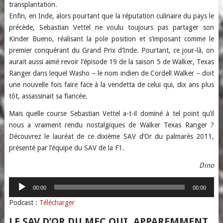
transplantation.
Enfin, en Inde, alors pourtant que la réputation culinaire du pays le
précède, Sebastian Vettel ne voulu toujours pas partager son
Kinder Bueno, réalisant la pole position et s’imposant comme le
premier conquérant du Grand Prix d’Inde. Pourtant, ce jour-là, on
aurait aussi aimé revoir l’épisode 19 de la saison 5 de Walker, Texas
Ranger dans lequel Washo – le nom indien de Cordell Walker – doit
une nouvelle fois faire face à la vendetta de celui qui, dix ans plus
tôt, assassinait sa fiancée.
Mais quelle course Sebastian Vettel a-t-il dominé à tel point qu’il
nous a vraiment rendu nostalgiques de Walker Texas Ranger ?
Découvrez le lauréat de ce dixième SAV d’Or du palmarès 2011,
présenté par l’équipe du SAV de la F1.
Dino
Lecteur
00:00
00:00
audio
Podcast :
Télécharger
LE SAV D’OR DU MEC QUI, APPAREMMENT,