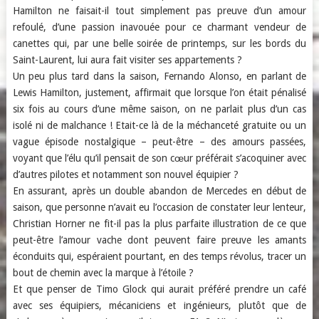
Hamilton ne faisait-il tout simplement pas preuve d’un amour
refoulé, d’une passion inavouée pour ce charmant vendeur de
canettes qui, par une belle soirée de printemps, sur les bords du
Saint-Laurent, lui aura fait visiter ses appartements ?
Un peu plus tard dans la saison, Fernando Alonso, en parlant de
Lewis Hamilton, justement, affirmait que lorsque l’on était pénalisé
six fois au cours d’une même saison, on ne parlait plus d’un cas
isolé ni de malchance ! Etait-ce là de la méchanceté gratuite ou un
vague épisode nostalgique – peut-être – des amours passées,
voyant que l’élu qu’il pensait de son cœur préférait s’acoquiner avec
d’autres pilotes et notamment son nouvel équipier ?
En assurant, après un double abandon de Mercedes en début de
saison, que personne n’avait eu l’occasion de constater leur lenteur,
Christian Horner ne fit-il pas la plus parfaite illustration de ce que
peut-être l’amour vache dont peuvent faire preuve les amants
éconduits qui, espéraient pourtant, en des temps révolus, tracer un
bout de chemin avec la marque à l’étoile ?
Et que penser de Timo Glock qui aurait préféré prendre un café
avec ses équipiers, mécaniciens et ingénieurs, plutôt que de