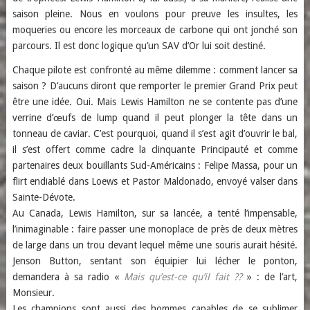
saison pleine. Nous en voulons pour preuve les insultes, les
moqueries ou encore les morceaux de carbone qui ont jonché son
parcours. Il est donc logique qu’un SAV d’Or lui soit destiné.
Chaque pilote est confronté au même dilemme : comment lancer sa
saison ? D’aucuns diront que remporter le premier Grand Prix peut
être une idée. Oui. Mais Lewis Hamilton ne se contente pas d’une
verrine d’œufs de lump quand il peut plonger la tête dans un
tonneau de caviar. C’est pourquoi, quand il s’est agit d’ouvrir le bal,
il s’est offert comme cadre la clinquante Principauté et comme
partenaires deux bouillants Sud-Américains : Felipe Massa, pour un
flirt endiablé dans Loews et Pastor Maldonado, envoyé valser dans
Sainte-Dévote.
Au Canada, Lewis Hamilton, sur sa lancée, a tenté l’impensable,
l’inimaginable : faire passer une monoplace de près de deux mètres
de large dans un trou devant lequel même une souris aurait hésité.
Jenson Button, sentant son équipier lui lécher le ponton,
demandera à sa radio «
Mais qu’est-ce qu’il fait ??
» : de l’art,
Monsieur.
Les champions sont aussi des hommes capables de se sublimer