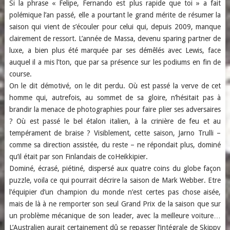
Si la phrase « Felipe, Fernando est plus rapide que toi » a fait
polémique l’an passé, elle a pourtant le grand mérite de résumer la
saison qui vient de s’écouler pour celui qui, depuis 2009, manque
clairement de ressort. L’année de Massa, devenu sparing partner de
luxe, a bien plus été marquée par ses démêlés avec Lewis, face
auquel il a mis l’ton, que par sa présence sur les podiums en fin de
course.
On le dit démotivé, on le dit perdu. Où est passé la verve de cet
homme qui, autrefois, au sommet de sa gloire, n’hésitait pas à
brandir la menace de photographies pour faire plier ses adversaires
? Où est passé le bel étalon italien, à la crinière de feu et au
tempérament de braise ? Visiblement, cette saison, Jarno Trulli –
comme sa direction assistée, du reste – ne répondait plus, dominé
qu’il était par son Finlandais de coHeikkipier.
Dominé, écrasé, piétiné, dispersé aux quatre coins du globe façon
puzzle, voila ce qui pourrait décrire la saison de Mark Webber. Etre
l’équipier d’un champion du monde n’est certes pas chose aisée,
mais de là à ne remporter son seul Grand Prix de la saison que sur
un problème mécanique de son leader, avec la meilleure voiture…
L’Australien aurait certainement dû se repasser l’intégrale de Skippy