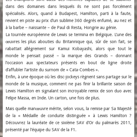
dans des domaines dans lesquels ils ne sont pas forcément
spécialisés. Alors, quand à Budapest, Hamilton, parti à la faute,
revient en piste au prix d’un sublime 360 degrés enfumé, au nez et
à la barbe – naissante – de Paul di Resta, Hongrie au génie.
La tournée européenne de Lewis se termina en Belgique. L’une des
œuvres les plus abouties du Britannique qui, sûr de son fait, se
rabattait allégrement sur Kamui Kobayashi, alors que tout le
monde le pensait passé – la marque des Grands – donnant
l’occasion aux spectateurs présents en bout de ligne droite
d’affubler l’artiste du surnom de « Cata-Combes ».
Enfin, à une époque où les disc-jockeys règnent sans partage sur le
monde de la musique, comment ne pas finir la brillante saison de
Lewis Hamilton en signalant son incroyable remix de son duo avec
Felipe Massa, en Inde. Un carton, une fois de plus.
Mais quelle manœuvre mérite, selon vous, la remise par Sa Majesté
de la « Médaille de conduite distinguée » à Lewis Hamilton ?
Découvrez la lauréate de ce sixième SAV d’Or du palmarès 2011,
présenté par l’équipe du SAV de la F1.