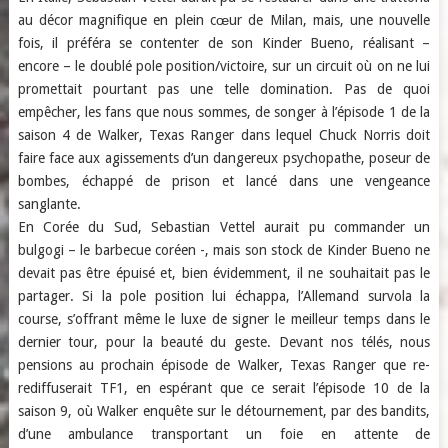
au décor magnifique en plein cœur de Milan, mais, une nouvelle
fois, il préféra se contenter de son Kinder Bueno, réalisant –
encore – le doublé pole position/victoire, sur un circuit où on ne lui
promettait pourtant pas une telle domination. Pas de quoi
empêcher, les fans que nous sommes, de songer à l’épisode 1 de la
saison 4 de Walker, Texas Ranger dans lequel Chuck Norris doit
faire face aux agissements d’un dangereux psychopathe, poseur de
bombes, échappé de prison et lancé dans une vengeance
sanglante.
En Corée du Sud, Sebastian Vettel aurait pu commander un
bulgogi – le barbecue coréen -, mais son stock de Kinder Bueno ne
devait pas être épuisé et, bien évidemment, il ne souhaitait pas le
partager. Si la pole position lui échappa, l’Allemand survola la
course, s’offrant même le luxe de signer le meilleur temps dans le
dernier tour, pour la beauté du geste. Devant nos télés, nous
pensions au prochain épisode de Walker, Texas Ranger que re-
rediffuserait TF1, en espérant que ce serait l’épisode 10 de la
saison 9, où Walker enquête sur le détournement, par des bandits,
d’une ambulance transportant un foie en attente de