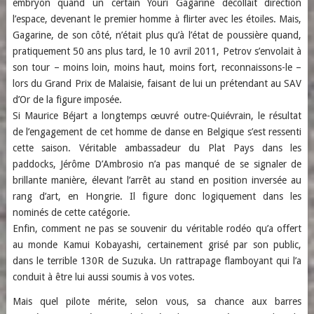
embryon quand un certain Youri Gagarine décollait direction
l’espace, devenant le premier homme à flirter avec les étoiles. Mais,
Gagarine, de son côté, n’était plus qu’à l’état de poussière quand,
pratiquement 50 ans plus tard, le 10 avril 2011, Petrov s’envolait à
son tour – moins loin, moins haut, moins fort, reconnaissons-le –
lors du Grand Prix de Malaisie, faisant de lui un prétendant au SAV
d’Or de la figure imposée.
Si Maurice Béjart a longtemps œuvré outre-Quiévrain, le résultat
de l’engagement de cet homme de danse en Belgique s’est ressenti
cette saison. Véritable ambassadeur du Plat Pays dans les
paddocks, Jérôme D’Ambrosio n’a pas manqué de se signaler de
brillante manière, élevant l’arrêt au stand en position inversée au
rang d’art, en Hongrie. Il figure donc logiquement dans les
nominés de cette catégorie.
Enfin, comment ne pas se souvenir du véritable rodéo qu’a offert
au monde Kamui Kobayashi, certainement grisé par son public,
dans le terrible 130R de Suzuka. Un rattrapage flamboyant qui l’a
conduit à être lui aussi soumis à vos votes.
Mais quel pilote mérite, selon vous, sa chance aux barres