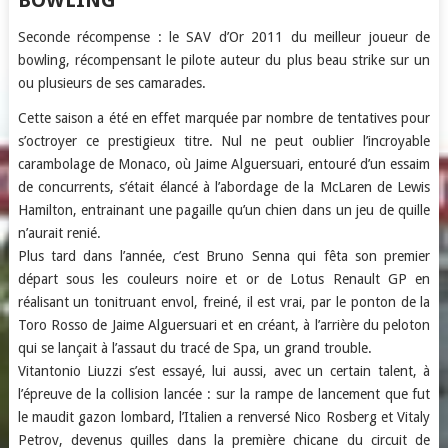
BOWLING
Seconde récompense : le SAV d’Or 2011 du meilleur joueur de
bowling, récompensant le pilote auteur du plus beau strike sur un
ou plusieurs de ses camarades.
Cette saison a été en effet marquée par nombre de tentatives pour
s’octroyer ce prestigieux titre. Nul ne peut oublier l’incroyable
carambolage de Monaco, où Jaime Alguersuari, entouré d’un essaim
de concurrents, s’était élancé à l’abordage de la McLaren de Lewis
Hamilton, entrainant une pagaille qu’un chien dans un jeu de quille
n’aurait renié.
Plus tard dans l’année, c’est Bruno Senna qui fêta son premier
départ sous les couleurs noire et or de Lotus Renault GP en
réalisant un tonitruant envol, freiné, il est vrai, par le ponton de la
Toro Rosso de Jaime Alguersuari et en créant, à l’arrière du peloton
qui se lançait à l’assaut du tracé de Spa, un grand trouble.
Vitantonio Liuzzi s’est essayé, lui aussi, avec un certain talent, à
l’épreuve de la collision lancée : sur la rampe de lancement que fut
le maudit gazon lombard, l’Italien a renversé Nico Rosberg et Vitaly
Petrov, devenus quilles dans la première chicane du circuit de