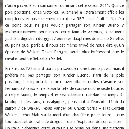
n’aura pas volé son surnom en dominant cette saison 2011. Quinze
pole positions, onze victoires, l’Allemand a littéralement affolé les
compteurs, et pas seulement ceux de sa RB7 : mais était-il affamé à
ce point pour ne pas vouloir partager son Kinder Bueno ?
Malheureusement pour nous, cette faim de victoires, a souvent
gâché la digestion du gigot / pommes dauphines de mamie Ginette,
au point que, parfois, il nous est même arrivé de nous dire qu’un
épisode de Walker, Texas Ranger, serait plus intéressant que le
cavalier seul de Sebastian Vettel.
En Europe, l’Allemand aurait pu savourer une bonne paëlla mais il
préféra ne pas partager son Kinder Bueno. Parti de la pole
position, il remporta la course avec dix secondes d’avance sur
Fernando Alonso et ne laissa la tête de course qu’une seule boucle,
à Felipe Massa, le temps d’un ravitaillement. Pendant ce temps-là,
la plupart des fans, nostalgiques, pensaient à l’épisode 11 de la
saison 7 de Walker, Texas Ranger où Chuck Norris – alias Cordell
Walker – enquêtait sur la mort d’un chauffeur poids lourd – que
tout accusait de trafic de drogue – dans l’explosion de son camion.
En Italie, Sebastian Vettel aurait pu se restaurer dans une trattoria