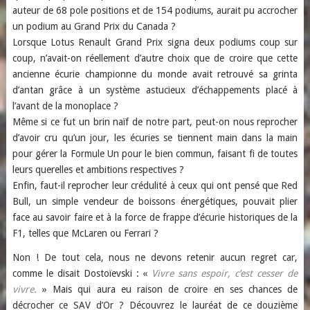
auteur de 68 pole positions et de 154 podiums, aurait pu accrocher
un podium au Grand Prix du Canada ?
Lorsque Lotus Renault Grand Prix signa deux podiums coup sur
coup, n’avait-on réellement d’autre choix que de croire que cette
ancienne écurie championne du monde avait retrouvé sa grinta
d’antan grâce à un système astucieux d’échappements placé à
l’avant de la monoplace ?
Même si ce fut un brin naïf de notre part, peut-on nous reprocher
d’avoir cru qu’un jour, les écuries se tiennent main dans la main
pour gérer la Formule Un pour le bien commun, faisant fi de toutes
leurs querelles et ambitions respectives ?
Enfin, faut-il reprocher leur crédulité à ceux qui ont pensé que Red
Bull, un simple vendeur de boissons énergétiques, pouvait plier
face au savoir faire et à la force de frappe d’écurie historiques de la
F1, telles que McLaren ou Ferrari ?
Non ! De tout cela, nous ne devons retenir aucun regret car,
comme le disait Dostoïevski : «
Vivre sans espoir, c’est cesser de
vivre.
» Mais qui aura eu raison de croire en ses chances de
décrocher ce SAV d’Or ? Découvrez le lauréat de ce douzième