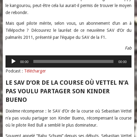
le kangourou, peut-être cela lui aurait-il permis de trouver le moyen
de rebondir.
Mais quel pilote mérite, selon vous, un abonnement d’un an à
Télépoche ? Découvrez le lauréat de ce neuvième SAV d’Or du
palmarès 2011, présenté par l’équipe du SAV de la F1.
Fab
Lecteur
00:00
00:00
audio
Podcast :
Télécharger
LE SAV D’OR DE LA COURSE OÙ VETTEL N’A
PAS VOULU PARTAGER SON KINDER
BUENO
Dixième récompense : le SAV d’Or de la course où Sebastian Vettel
n’a pas voulu partager son Kinder Bueno, récompensant la course
où le pilote Red Bull a semblé le plus dominateur.
Souvent appelé ‘’Baby Schumi’’ depuis ses débuts, Sebastian Vettel