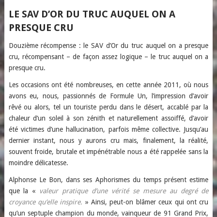
LE SAV D’OR DU TRUC AUQUEL ON A
PRESQUE CRU
Douzième récompense : le SAV d’Or du truc auquel on a presque
cru, récompensant – de façon assez logique – le truc auquel on a
presque cru.
Les occasions ont été nombreuses, en cette année 2011, où nous
avons eu, nous, passionnés de Formule Un, l’impression d’avoir
rêvé ou alors, tel un touriste perdu dans le désert, accablé par la
chaleur d’un soleil à son zénith et naturellement assoiffé, d’avoir
été victimes d’une hallucination, parfois même collective. Jusqu’au
dernier instant, nous y aurons cru mais, finalement, la réalité,
souvent froide, brutale et impénétrable nous a été rappelée sans la
moindre délicatesse.
Alphonse Le Bon, dans ses Aphorismes du temps présent estime
que la «
valeur pratique d’une vérité se mesure au degré de
croyance qu’elle inspire.
» Ainsi, peut-on blâmer ceux qui ont cru
qu’un septuple champion du monde, vainqueur de 91 Grand Prix,