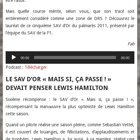
être rasoir.
Mais quelle course mérite, selon vous, que son tracé soit
entièrement considéré comme une zone de DRS ? Découvrez le
lauréat de ce cinquième SAV d’Or du palmarès 2011, présenté par
l’équipe du SAV de la F1.
Fab
Lecteur
00:00
00:00
audio
Podcast :
Télécharger
LE SAV D’OR « MAIS SI, ÇA PASSE ! »
DEVAIT PENSER LEWIS HAMILTON
Sixième récompense : le SAV d’Or « Mais si, ça passe ! »,
récompensant la manœuvre la plus optimiste de Lewis Hamilton
cette saison.
Quand un pilote réalise une saison pleine, comme Sebastian Vettel,
il est couvert de louanges, de félicitations, d’applaudissements et
de trophées. Lewis Hamilton a, lui aussi, à sa manière, réalisé une