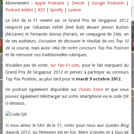
SHARE
Apple Podcasts
Deezer
Abonnement :
Apple Podcasts
|
Deezer
|
Google Podcasts
|
Podcast Addict
|
RSS
|
Spotify
|
custom
Google Podcasts
Podcast Addict
LINK
RSS
Spotify
Le SAV de la F1 revient sur ce Grand Prix de Singapour 2012
EMBED
remporté par Sebastian Vettel (Red Bull) devant Jenson Button
custom
(McLaren) et Fernando Alonso (Ferrari), en compagnie de ZAle, un
RSS FEED
de ses auditeurs. L’occasion de découvrir le résultat de vos
Top 10
de la course
, mais aussi celui de notre
concours Top Pas Position
et de retrouver nos traditionnelles rubriques.
N’oubliez pas de voter,
sur Fan-F1.com
, pour le fait marquant du
Grand Prix de Singapour 2012 et pensez à participer au concours
Top Pas Position, au plus tard pour le
mardi 9 octobre 2012
.
Un podcast également disponible sur
iTunes Store
et que vous
pouvez également télécharger sur votre smartphone via le code QR
ci-dessous.
Si vous aimez le SAV de la F1, votez pour nous aux
Golden Blog
Awards 2012
, où l’émission est en lice. Merci à toutes et à tous de