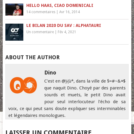
HELLO HAAS, CIAO DOMENICALI
14 commentaires
|
Avr 16, 2014
LE BILAN 2020 DU SAV : ALPHATAURI
Un commentaire
|
Fév 4, 2021
ABOUT THE AUTHOR
Dino
C'est en @}{ù*, dans la ville de §=#~&¤$
que naquit Dino. Choyé par des parents
sourds et muets, le petit Dino avait
pour seul interlocuteur l'écho de sa
voix, ce qui peut sans doute expliquer ses interminables
et légendaires monologues.
LAISSER UN COMMENTAIRE