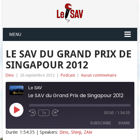
MENU
LE SAV DU GRAND PRIX DE
SINGAPOUR 2012
Dino
|
26 septembre 2012
|
Podcast
|
Aucun commentaire
Le SAV
Le SAV du Grand Prix de Singapour 2012
Play
1x
00:00
/
1:54:35
Episode
SUBSCRIBE
SHARE
Durée: 1:54:35
| Speakers:
Dino
,
Shinji
,
ZAle