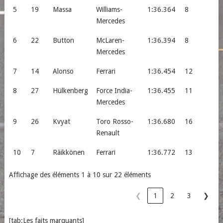
5
19
Massa
Williams-
1:36.364
8
Mercedes
6
22
Button
McLaren-
1:36.394
8
Mercedes
7
14
Alonso
Ferrari
1:36.454
12
8
27
Hülkenberg
Force India-
1:36.455
11
Mercedes
9
26
Kvyat
Toro Rosso-
1:36.680
16
Renault
10
7
Räikkönen
Ferrari
1:36.772
13
Affichage des éléments 1 à 10 sur 22 éléments
❮
1
2
3
❯
[tab:Les faits marquants]