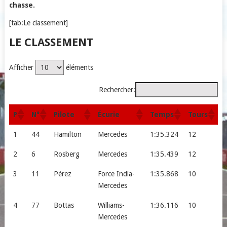
chasse.
[tab:Le classement]
LE CLASSEMENT
Afficher
éléments
Rechercher:
P
N°
Pilote
Écurie
Temps
Tours
1
44
Hamilton
Mercedes
1:35.324
12
2
6
Rosberg
Mercedes
1:35.439
12
3
11
Pérez
Force India-
1:35.868
10
Mercedes
4
77
Bottas
Williams-
1:36.116
10
Mercedes