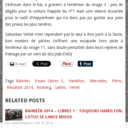
s’échouer dans le bac à graviers à l’extérieur du virage 3 : peu de
dégâts pour la voiture frappée du n°1 mais une séance écourtée
pour le natif d’Heppenheim qui n’a donc pas pu goûter aux joies
des pneus les plus tendres.
Sebastian Vettel n’est cependant pas le seul à être parti à la faute,
bon nombre de pilotes s’offrant une escapade hors piste à
l’extérieur du virage 11, sans doute perturbés dans leurs repères de
freinage par un vent de dos.[tab:END]
E-mail
Tags:
Bahreïn
,
Essais Libres 3
,
Hamilton
,
Mercedes
,
Pérez
,
Résultats 2014
,
Rosberg
,
Sakhir
,
Vettel
RELATED POSTS
BAHREÏN 2014 – LIBRES 1 : TOUJOURS HAMILTON,
LOTUS SE LANCE MIEUX
Un commentaire
|
Avr 4, 2014