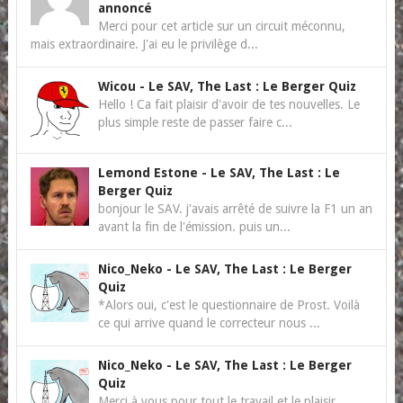
annoncé
Merci pour cet article sur un circuit méconnu,
mais extraordinaire. J'ai eu le privilège d...
Wicou
-
Le SAV, The Last : Le Berger Quiz
Hello ! Ca fait plaisir d'avoir de tes nouvelles. Le
plus simple reste de passer faire c...
Lemond Estone
-
Le SAV, The Last : Le
Berger Quiz
bonjour le SAV. j'avais arrêté de suivre la F1 un an
avant la fin de l'émission. puis un...
Nico_Neko
-
Le SAV, The Last : Le Berger
Quiz
*Alors oui, c'est le questionnaire de Prost. Voilà
ce qui arrive quand le correcteur nous ...
Nico_Neko
-
Le SAV, The Last : Le Berger
Quiz
Merci à vous pour tout le travail et le plaisir