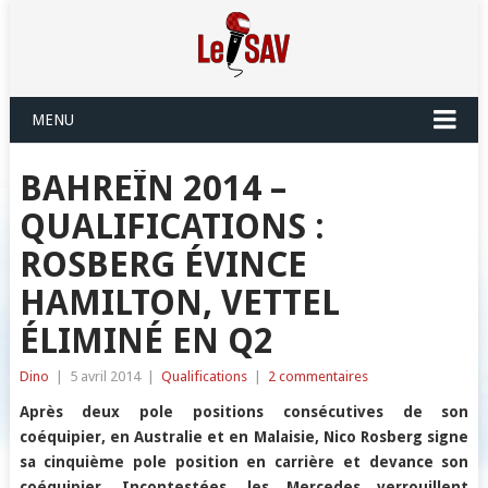
MENU
BAHREÏN 2014 –
QUALIFICATIONS :
ROSBERG ÉVINCE
HAMILTON, VETTEL
ÉLIMINÉ EN Q2
Dino
|
5 avril 2014
|
Qualifications
|
2 commentaires
Après deux pole positions consécutives de son
coéquipier, en Australie et en Malaisie, Nico Rosberg signe
sa cinquième pole position en carrière et devance son
coéquipier. Incontestées, les Mercedes verrouillent