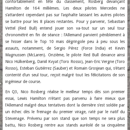
confortablement en tête du classement, Rosberg devançant
Hamilton de 164 millièmes. Les deux pilotes Mercedes ne
s’attardent cependant pas sur l’asphalte laissant les autres pilotes
se battre pour les 8 places restantes. Pour y parvenir, Sebastian
Vettel (Red Bull) entend jouer son va-tout sur un seul tour
chronométré en fin de séance : l’Allemand parvient péniblement à
se hisser dans le Top 10 mais dégringole peu à peu sous les
assauts, notamment, de Sergio Pérez (Force India) et Kevin
Magnussen (McLaren). Onzième, le pilote Red Bull devance ainsi
Nico Hülkenberg, Daniil Kvyat (Toro Rosso), Jean-Eric Vergne (Toro
Rosso), Esteban Gutiérrez (Sauber) et Romain Grosjean qui, s’étant
contenté d’un seul tour, reçoit malgré tout les félicitations de son
ingénieur de course.
En Q3, Nico Rosberg réalise le meilleur temps dès son premier
essai, Lewis Hamilton n’étant pas parvenu à faire mieux que
l’Allemand malgré deux tentatives dont la dernière s’est soldée par
un échec dès le freinage du premier virage, raté par le natif du
Stevenage. Prévenu par son stand que son temps ne sera plus
battu, Nico Rosberg rentre aux stands auréolé de sa cinquième