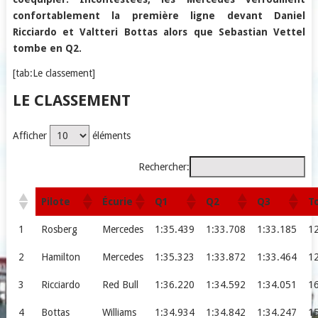
confortablement la première ligne devant Daniel
Ricciardo et Valtteri Bottas alors que Sebastian Vettel
tombe en Q2.
[tab:Le classement]
LE CLASSEMENT
Afficher
éléments
Rechercher:
Pilote
Écurie
Q1
Q2
Q3
T
1
Rosberg
Mercedes
1:35.439
1:33.708
1:33.185
1
2
Hamilton
Mercedes
1:35.323
1:33.872
1:33.464
1
3
Ricciardo
Red Bull
1:36.220
1:34.592
1:34.051
1
4
Bottas
Williams
1:34.934
1:34.842
1:34.247
1