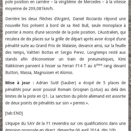
pole position en carrière – la vingtième de Mercedes – à la vitesse
moyenne de 209,081km/h.
Derrière les deux Flèches d’Argent, Daniel Ricciardo répond une
nouvelle fois présent à bord de sa Red Bull, seule monoplace à
pointer à moins d’une seconde de la pole position. L’Australien, qui
reculera de dix places sur la grille de départ après avoir écopé d’une
pénalité suite au Grand Prix de Malaisie, devance ainsi, sur la feuille
des temps, Valtteri Bottas et Sergio Perez. Longtemps resté aux
stands afin d’économiser un train de pneumatiques, Kimi
ème
Räikkönen parvient à hisser sa Ferrari F14 T au 6
rang devant
Button, Massa, Magnussen et Alonso.
Mise à jour :
Adrian Sutil (Sauber) a écopé de 5 places de
pénalités pour avoir poussé Romain Grosjean (Lotus) au delà des
limites de la piste en Q1. La sanction du pilote allemand est assortie
de deux points de pénalités sur son « permis ».
[tab:END]
L’équipe du SAV de la F1 reviendra sur ces qualifications dans une
émission proposée en direct, dimanche 06 avril 2014, dès 10h.