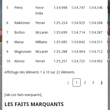
5
Pérez
Force
1:34.998
1:34.747
1:34.346
1
India
6
Räikkönen
Ferrari
1:35.234
1:34.925
1:34.368
1
7
Button
McLaren
1:35.699
1:34.714
1:34.387
1
8
Massa
Williams
1:35.085
1:34.842
1:34.511
1
9
Magnussen
McLaren
1:35.288
1:34.904
1:34.712
1
10
Alonso
Ferrari
1:35.251
1:34.723
1:34.992
1
Affichage des éléments 1 à 10 sur 22 éléments
❮
1
2
3
❯
[tab:Les faits marquants]
LES FAITS MARQUANTS