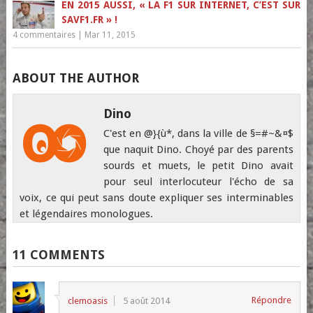
EN 2015 AUSSI, « LA F1 SUR INTERNET, C’EST SUR
SAVF1.FR » !
4 commentaires
|
Mar 11, 2015
ABOUT THE AUTHOR
Dino
C'est en @}{ù*, dans la ville de §=#~&¤$
que naquit Dino. Choyé par des parents
sourds et muets, le petit Dino avait
pour seul interlocuteur l'écho de sa
voix, ce qui peut sans doute expliquer ses interminables
et légendaires monologues.
11 COMMENTS
Répondre
clemoasis
5 août 2014