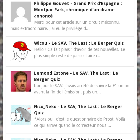
Philippe Gouvet
-
Grand Prix d’Espagne :
Montjuïc Park, chronique d’un drame
annoncé
Merci pour cet article sur un circuit méconnu,
mais extraordinaire. J'ai eu le privilège d...
Wicou
-
Le SAV, The Last : Le Berger Quiz
Hello ! Ca fait plaisir d'avoir de tes nouvelles. Le
plus simple reste de passer faire c...
Lemond Estone
-
Le SAV, The Last : Le
Berger Quiz
bonjour le SAV. j'avais arrêté de suivre la F1 un an
avant la fin de l'émission. puis un...
Nico_Neko
-
Le SAV, The Last : Le Berger
Quiz
*Alors oui, c'est le questionnaire de Prost. Voilà
ce qui arrive quand le correcteur nous ...
Nico_Neko
-
Le SAV, The Last : Le Berger