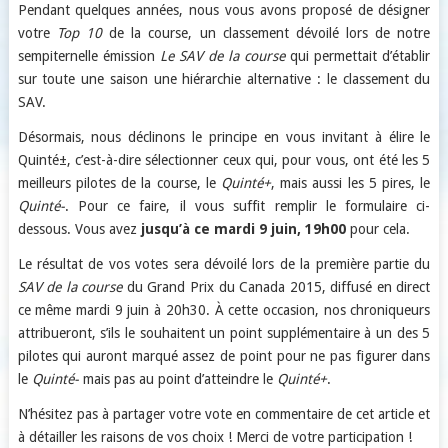
Pendant quelques années, nous vous avons proposé de désigner
votre
Top 10
de la course, un classement dévoilé lors de notre
sempiternelle émission
Le SAV de la course
qui permettait d’établir
sur toute une saison une hiérarchie alternative : le classement du
SAV.
Désormais, nous déclinons le principe en vous invitant à élire le
Quinté±, c’est-à-dire sélectionner ceux qui, pour vous, ont été les 5
meilleurs pilotes de la course, le
Quinté+
, mais aussi les 5 pires, le
Quinté-
. Pour ce faire, il vous suffit remplir le formulaire ci-
dessous. Vous avez
jusqu’à ce mardi 9 juin, 19h00
pour cela.
Le résultat de vos votes sera dévoilé lors de la première partie du
SAV de la course
du Grand Prix du Canada 2015, diffusé en direct
ce même mardi 9 juin à 20h30. À cette occasion, nos chroniqueurs
attribueront, s’ils le souhaitent un point supplémentaire à un des 5
pilotes qui auront marqué assez de point pour ne pas figurer dans
le
Quinté-
mais pas au point d’atteindre le
Quinté+
.
N’hésitez pas à partager votre vote en commentaire de cet article et
à détailler les raisons de vos choix ! Merci de votre participation !