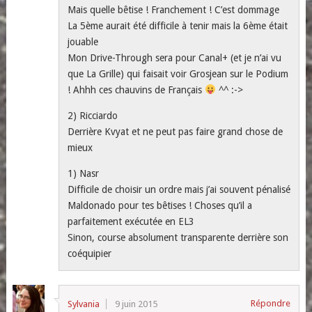
Mais quelle bêtise ! Franchement ! C’est dommage
La 5ème aurait été difficile à tenir mais la 6ème était
jouable
Mon Drive-Through sera pour Canal+ (et je n’ai vu
que La Grille) qui faisait voir Grosjean sur le Podium
! Ahhh ces chauvins de Français
^^ :->
2) Ricciardo
Derrière Kvyat et ne peut pas faire grand chose de
mieux
1) Nasr
Difficile de choisir un ordre mais j’ai souvent pénalisé
Maldonado pour tes bêtises ! Choses qu’il a
parfaitement exécutée en EL3
Sinon, course absolument transparente derrière son
coéquipier
Répondre
Sylvania
9 juin 2015