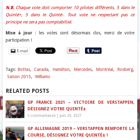
N.B.
Chaque vote doit comporter 10 pilotes différents, 5 dans le
Quinté+, 5 dans le Quinté-. Tout vote ne respectant pas ce
principe ne sera pas comptabilisé.
Mise à jour
: les votes sont désormais clos, merci de votre
participation !
E-mail
Tags:
Bottas
,
Canada
,
Hamilton
,
Mercedes
,
Montréal
,
Rosberg
,
Saison 2015
,
Williams
RELATED POSTS
GP FRANCE 2021 – VICTOIRE DE VERSTAPPEN,
DÉSIGNEZ VOTRE QUINTÉ±
5 commentaires
|
Juin 20, 2021
GP ALLEMAGNE 2019 – VERSTAPPEN REMPORTE LA
COURSE, DÉSIGNEZ VOTRE QUINTÉ± !