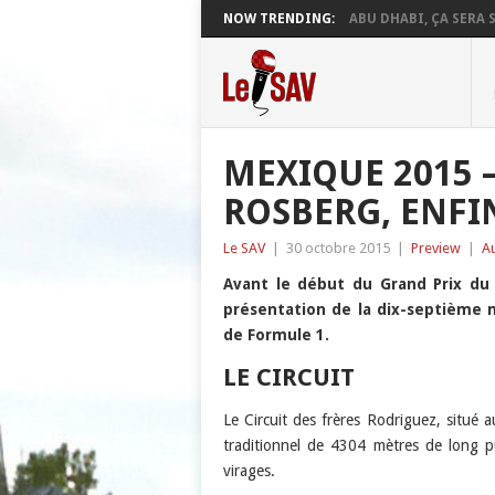
NOW TRENDING:
ABU DHABI, ÇA SERA S
MEXIQUE 2015 –
ROSBERG, ENFIN
Le SAV
|
30 octobre 2015
|
Preview
|
A
Avant le début du Grand Prix du 
présentation de la dix-septième
de Formule 1.
LE CIRCUIT
Le Circuit des frères Rodriguez, situé 
traditionnel de 4304 mètres de long pu
virages.