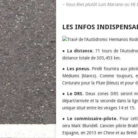
– Vous êtes plutôt Luis Mariano ou V6 
LES INFOS INDISPENSA
●
La distance.
71 tours de l’Autodro
distance totale de 305,453 km.
●
Les pneus.
Pirelli fournira aux pil
Médiums (blancs). Comme toujours, e
Cinturato pour la Pluie (bleus) et pour d
●
Le DRS.
Deux zones DRS seront mise
départ/arrivée et la seconde dans la lig
unique situé entre les virages 14 et 15.
●
Le commissaire-pilote.
Pour cett
sera Mark Blundell. L’ancien pilote Brab
Espagne, en 2013 en Chine et au Brésil