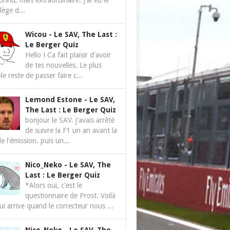
nnu, mais extraordinaire. J'ai eu le
ilège d...
Wicou
-
Le SAV, The Last :
Le Berger Quiz
Hello ! Ca fait plaisir d'avoir
de tes nouvelles. Le plus
le reste de passer faire c...
Lemond Estone
-
Le SAV,
The Last : Le Berger Quiz
bonjour le SAV. j'avais arrêté
de suivre la F1 un an avant la
de l'émission. puis un...
Nico_Neko
-
Le SAV, The
Last : Le Berger Quiz
*Alors oui, c'est le
questionnaire de Prost. Voilà
ui arrive quand le correcteur nous ...