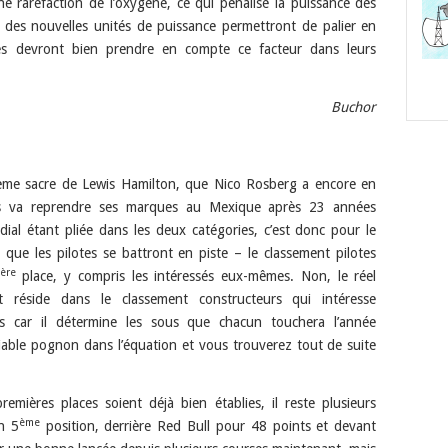
e raréfaction de l’oxygène, ce qui pénalise la puissance des
des nouvelles unités de puissance permettront de palier en
tes devront bien prendre en compte ce facteur dans leurs
Buchor
sième sacre de Lewis Hamilton, que Nico Rosberg a encore en
us va reprendre ses marques au Mexique après 23 années
ndial étant pliée dans les deux catégories, c’est donc pour le
e que les pilotes se battront en piste – le classement pilotes
ère
place, y compris les intéressés eux-mêmes. Non, le réel
 réside dans le classement constructeurs qui intéresse
es car il détermine les sous que chacun touchera l’année
iable pognon dans l’équation et vous trouverez tout de suite
emières places soient déjà bien établies, il reste plusieurs
ème
En 5
position, derrière Red Bull pour 48 points et devant