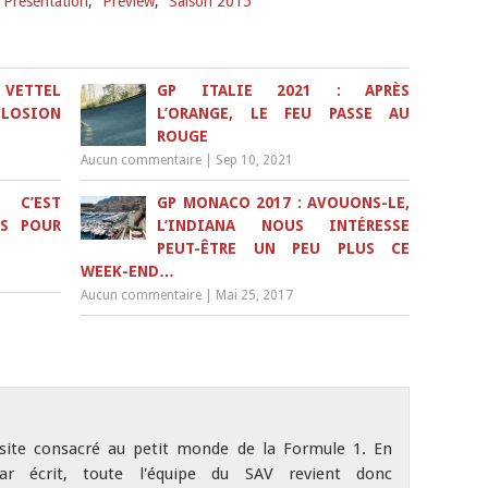
Présentation
,
Preview
,
Saison 2015
: VETTEL
GP ITALIE 2021 : APRÈS
PLOSION
L’ORANGE, LE FEU PASSE AU
ROUGE
Aucun commentaire
|
Sep 10, 2021
 C’EST
GP MONACO 2017 : AVOUONS-LE,
IS POUR
L’INDIANA NOUS INTÉRESSE
PEUT-ÊTRE UN PEU PLUS CE
WEEK-END…
Aucun commentaire
|
Mai 25, 2017
site consacré au petit monde de la Formule 1. En
r écrit, toute l'équipe du SAV revient donc