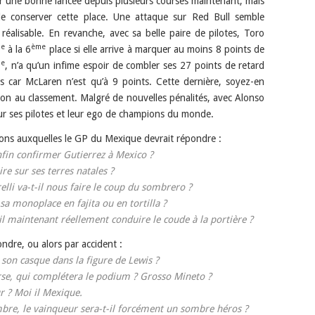
ur une bonne lancée depuis plusieurs courses maintenant, mais
de conserver cette place. Une attaque sur Red Bull semble
alisable. En revanche, avec sa belle paire de pilotes, Toro
e
ème
à la 6
place si elle arrive à marquer au moins 8 points de
e
, n’a qu’un infime espoir de combler ses 27 points de retard
es car McLaren n’est qu’à 9 points. Cette dernière, soyez-en
tion au classement. Malgré de nouvelles pénalités, avec Alonso
ur ses pilotes et leur ego de champions du monde.
tions auxquelles le GP du Mexique devrait répondre :
nfin confirmer Gutierrez à Mexico ?
ire sur ses terres natales ?
elli va-t-il nous faire le coup du sombrero ?
sa monoplace en fajita ou en tortilla ?
il maintenant réellement conduire le coude à la portière ?
ondre, ou alors par accident :
r son casque dans la figure de Lewis ?
urse, qui complétera le podium ? Grosso Mineto ?
ur ? Moi il Mexique.
mbre, le vainqueur sera-t-il forcément un sombre héros ?