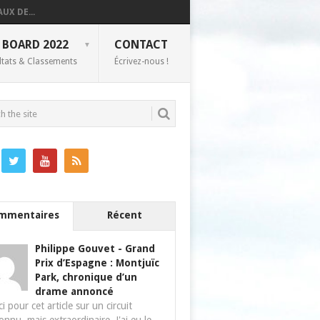
UX DE...
 BOARD 2022
CONTACT
ltats & Classements
Écrivez-nous !
mmentaires
Récent
Philippe Gouvet
-
Grand
Prix d’Espagne : Montjuïc
Park, chronique d’un
drame annoncé
i pour cet article sur un circuit