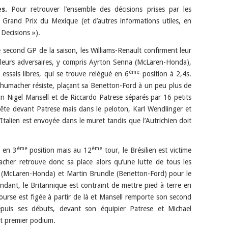
s.
Pour retrouver l’ensemble des décisions prises par les
 Grand Prix du Mexique (et d’autres informations utiles, en
Decisions »).
 second GP de la saison, les Williams-Renault confirment leur
 leurs adversaires, y compris Ayrton Senna (McLaren-Honda),
ème
essais libres, qui se trouve relégué en 6
position à 2,4s.
chumacher résiste, plaçant sa Benetton-Ford à un peu plus de
 Nigel Mansell et de Riccardo Patrese séparés par 16 petits
tête devant Patrese mais dans le peloton, Karl Wendlinger et
 l’Italien est envoyée dans le muret tandis que l’Autrichien doit
ème
ème
r en 3
position mais au 12
tour, le Brésilien est victime
cher retrouve donc sa place alors qu’une lutte de tous les
r (McLaren-Honda) et Martin Brundle (Benetton-Ford) pour le
ndant, le Britannique est contraint de mettre pied à terre en
course est figée à partir de là et Mansell remporte son second
uis ses débuts, devant son équipier Patrese et Michael
t premier podium.