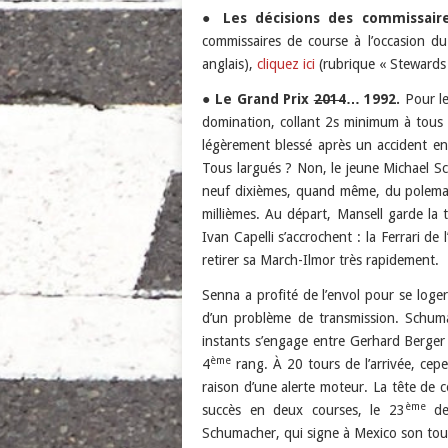
●
Les décisions des commissaire
commissaires de course à l’occasion du
anglais),
cliquez ici
(rubrique « Stewards 
●
Le Grand Prix
2014
… 1992.
Pour le
domination, collant 2s minimum à tous
légèrement blessé après un accident en 
Tous largués ? Non, le jeune Michael S
neuf dixièmes, quand même, du poleman
millièmes. Au départ, Mansell garde la 
Ivan Capelli s’accrochent : la Ferrari de
retirer sa March-Ilmor très rapidement.
Senna a profité de l’envol pour se loge
d’un problème de transmission. Schuma
instants s’engage entre Gerhard Berge
ème
4
rang. À 20 tours de l’arrivée, cepe
raison d’une alerte moteur. La tête de 
ème
succès en deux courses, le 23
dep
Schumacher, qui signe à Mexico son tou