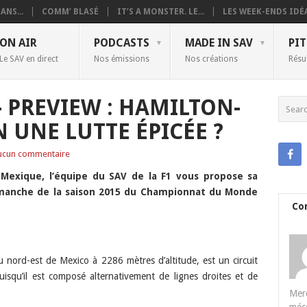
ANS...
COMM’ BLASÉ
IT’S A MONSTER. LE...
LES WEEK-ENDS IDÉA
ON AIR
PODCASTS
MADE IN SAV
PIT
Le SAV en direct
Nos émissions
Nos créations
Résu
 PREVIEW : HAMILTON-
 UNE LUTTE ÉPICÉE ?
ucun commentaire
Mexique, l’équipe du SAV de la F1 vous propose sa
 manche de la saison 2015 du Championnat du Monde
Co
au nord-est de Mexico à 2286 mètres d’altitude, est un circuit
isqu’il est composé alternativement de lignes droites et de
Merc