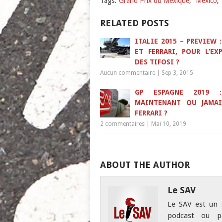
Tags:
Grand Prix du Mexique
,
Mexico
,
RELATED POSTS
ITALIE 2015 – PREVIEW 
ET FERRARI, POUR L’EX
DES TIFOSI ?
Aucun commentaire
|
Sep 3, 2015
GP ESPAGNE 2019 :
MAINTENANT OU JAMA
FERRARI ?
2 commentaires
|
Mai 10, 2019
ABOUT THE AUTHOR
Le SAV
Le SAV est un 
podcast ou pa