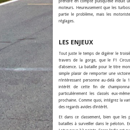
prendre en compte puisqu’elle induit un
moteurs. Heureusement que les turbos 
partie le problème, mais les motoris
réglages.
LES ENJEUX
Tout juste le temps de digérer le troi
travers de la gorge, que le F1 Circ
d’absence. La bataille pour le titre mo
simple plaisir de remporter une victoir
n’intéressant personne au-delà de la 1
intérêt de cette fin de championnat
particulièrement les classés eux-mêm
prochaine. Comme quoi, intégrez la var
des regards avides d’intérêt.
Et dans ce classement, bien que les pr
batailles à surveiller dans le peloton. 