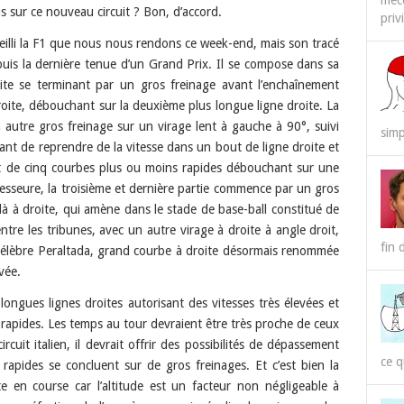
méco
 sur ce nouveau circuit ? Bon, d’accord.
priv
ueilli la F1 que nous nous rendons ce week-end, mais son tracé
uis la dernière tenue d’un Grand Prix. Il se compose dans sa
oite se terminant par un gros freinage avant l’enchaînement
roite, débouchant sur la deuxième plus longue ligne droite. La
autre gros freinage sur un virage lent à gauche à 90°, suivi
simp
vant de reprendre de la vitesse dans un bout de ligne droite et
t de cinq courbes plus ou moins rapides débouchant sur une
esseure, la troisième et dernière partie commence par un gros
-là à droite, qui amène dans le stade de base-ball constitué de
ntre les tribunes, avec un autre virage à droite à angle droit,
fin 
célèbre Peraltada, grand courbe à droite désormais renommée
vée.
 longues lignes droites autorisant des vitesses très élevées et
 rapides. Les temps au tour devraient être très proche de ceux
uit italien, il devrait offrir des possibilités de dépassement
ce q
 rapides se concluent sur de gros freinages. Et c’est bien la
e en course car l’altitude est un facteur non négligeable à