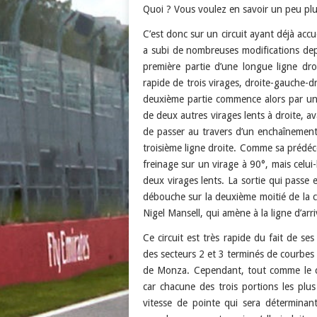
Quoi ? Vous voulez en savoir un peu plus
C’est donc sur un circuit ayant déjà acc
a subi de nombreuses modifications dep
première partie d’une longue ligne dr
rapide de trois virages, droite-gauche-d
deuxième partie commence alors par un 
de deux autres virages lents à droite, a
de passer au travers d’un enchaînemen
troisième ligne droite. Comme sa prédéc
freinage sur un virage à 90°, mais celui
deux virages lents. La sortie qui passe e
débouche sur la deuxième moitié de la 
Nigel Mansell, qui amène à la ligne d’arri
Ce circuit est très rapide du fait de ses
des secteurs 2 et 3 terminés de courbes
de Monza. Cependant, tout comme le circ
car chacune des trois portions les plus
vitesse de pointe qui sera déterminant