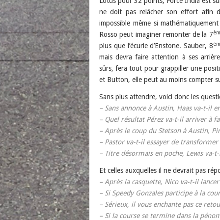
Lotus pour 32 points, Force India est s
ne doit pas relâcher son effort afin 
impossible même si mathématiquement ré
èm
Rosso peut imaginer remonter de la 7
èm
plus que l’écurie d’Enstone. Sauber, 8
mais devra faire attention à ses arrièr
sûrs, fera tout pour grappiller une posi
et Button, elle peut au moins compter s
Sans plus attendre, voici donc les ques
– Sans annonce à Austin, Haas va-t-il e
– Quel résultat Pérez va-t-il arriver à fa
– Après le coup du Stetson à Austin, Pir
– Pastor va-t-il essayer de transformer 
– Titre désormais en poche, Lewis va-t-
Et celles auxquelles il ne devrait pas rép
– Après la casquette, Nico va-t-il lance
– Si Speedy Gonzales participe à la co
– Sérieux, il vous enchante pas ce reto
– Si la course se termine dans la péno