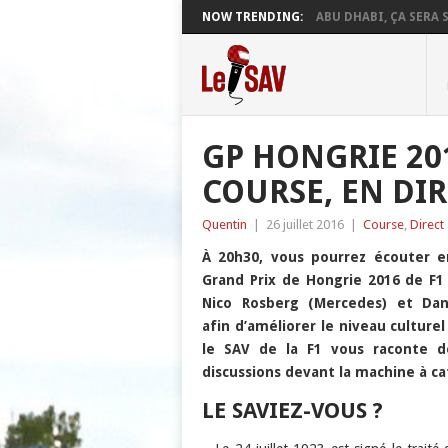
NOW TRENDING:
ABU DHABI, ÇA SERA S
GP HONGRIE 201
COURSE, EN DI
Quentin
|
26 juillet 2016
|
Course
,
Direct
À 20h30, vous pourrez écouter e
Grand Prix de Hongrie 2016 de F1
Nico Rosberg (Mercedes) et Dani
afin d’améliorer le niveau cultur
le SAV de la F1 vous raconte de
discussions devant la machine à ca
LE SAVIEZ-VOUS ?