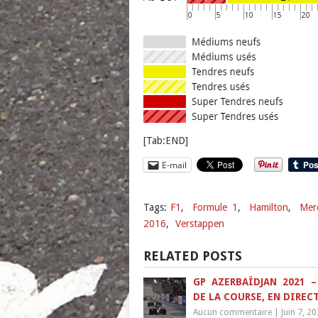
[Tab:END]
E-mail
Tags:
F1
,
Formule 1
,
Hamilton
,
Mer
2016
,
Verstappen
RELATED POSTS
GP AZERBAÏDJAN 2021 –
DE LA COURSE, EN DIREC
Aucun commentaire
|
Juin 7, 2