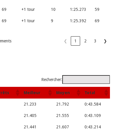
69
+1 tour
10
1:25.273
59
69
+1 tour
9
1:25.392
69
léments
❮
1
2
3
❯
Rechercher:
rrêts
Meilleur
Moyen
Total
21.233
21.792
0:43.584
21.405
21.555
0:43.109
21.441
21.607
0:43.214