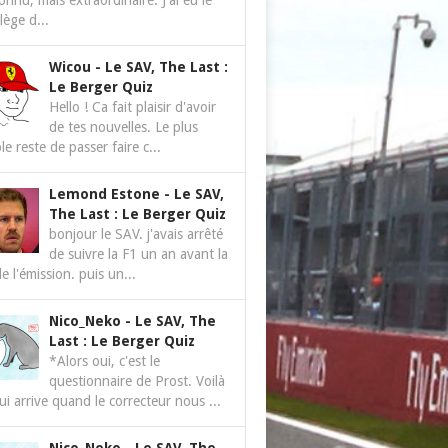
nnu, mais extraordinaire. J'ai eu le
ilège d...
Wicou
-
Le SAV, The Last :
Le Berger Quiz
Hello ! Ca fait plaisir d'avoir
de tes nouvelles. Le plus
le reste de passer faire c...
Lemond Estone
-
Le SAV,
The Last : Le Berger Quiz
bonjour le SAV. j'avais arrêté
de suivre la F1 un an avant la
de l'émission. puis un...
Nico_Neko
-
Le SAV, The
Last : Le Berger Quiz
*Alors oui, c'est le
questionnaire de Prost. Voilà
ui arrive quand le correcteur nous ...