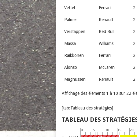
Vettel
Ferrari
2
Palmer
Renault
2
Verstappen
Red Bull
2
Massa
Williams
2
Räikkönen
Ferrari
2
Alonso
McLaren
2
Magnussen
Renault
2
Affichage des éléments 1 à 10 sur 22 é
[tab:Tableau des stratégies]
TABLEAU DES STRATÉGIE