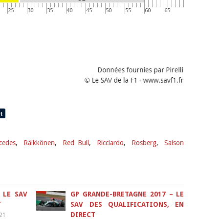
cedes
,
Räikkönen
,
Red Bull
,
Ricciardo
,
Rosberg
,
Saison
 LE SAV
GP GRANDE-BRETAGNE 2017 – LE
T
SAV DES QUALIFICATIONS, EN
DIRECT
021