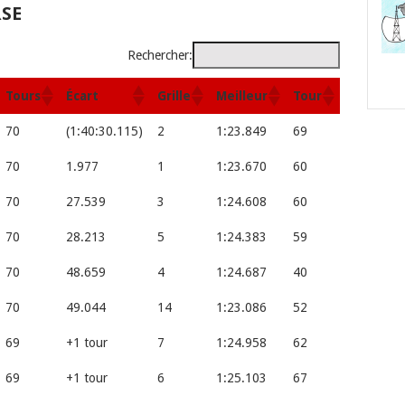
RSE
Rechercher:
Tours
Écart
Grille
Meilleur
Tour
70
(1:40:30.115)
2
1:23.849
69
70
1.977
1
1:23.670
60
70
27.539
3
1:24.608
60
70
28.213
5
1:24.383
59
70
48.659
4
1:24.687
40
70
49.044
14
1:23.086
52
69
+1 tour
7
1:24.958
62
69
+1 tour
6
1:25.103
67