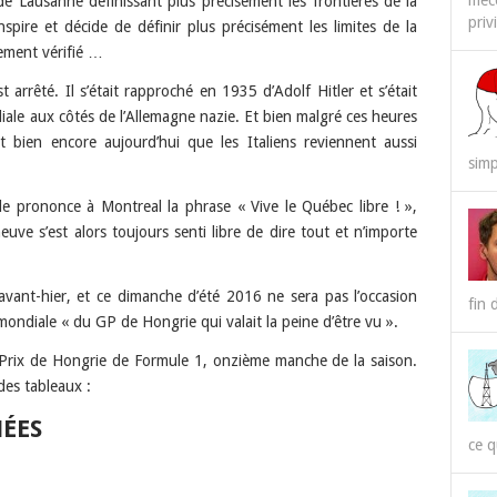
méco
 de Lausanne définissant plus précisément les frontières de la
priv
nspire et décide de définir plus précisément les limites de la
lement vérifié …
 arrêté. Il s’était rapproché en 1935 d’Adolf Hitler et s’était
le aux côtés de l’Allemagne nazie. Et bien malgré ces heures
nt bien encore aujourd’hui que les Italiens reviennent aussi
simp
le prononce à Montreal la phrase « Vive le Québec libre ! »,
euve s’est alors toujours senti libre de dire tout et n’importe
avant-hier, et ce dimanche d’été 2016 ne sera pas l’occasion
fin 
mondiale « du GP de Hongrie qui valait la peine d’être vu ».
d Prix de Hongrie de Formule 1, onzième manche de la saison.
es tableaux :
ÉES
ce q