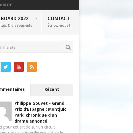
UX DE...
 BOARD 2022
CONTACT
ltats & Classements
Écrivez-nous !
mmentaires
Récent
Philippe Gouvet
-
Grand
Prix d’Espagne : Montjuïc
Park, chronique d’un
drame annoncé
i pour cet article sur un circuit