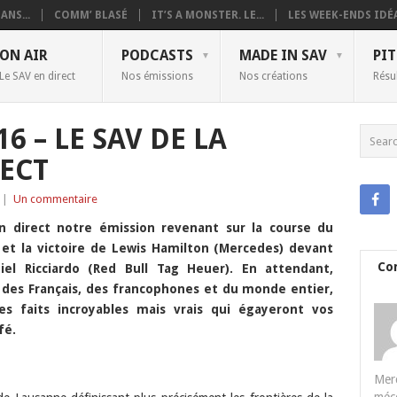
ANS...
COMM’ BLASÉ
IT’S A MONSTER. LE...
LES WEEK-ENDS IDÉA
ON AIR
PODCASTS
MADE IN SAV
PIT
Le SAV en direct
Nos émissions
Nos créations
Résu
6 – LE SAV DE LA
RECT
|
Un commentaire
n direct notre émission revenant sur la course du
 et la victoire de Lewis Hamilton (Mercedes) devant
Co
el Ricciardo (Red Bull Tag Heuer). En attendant,
el des Français, des francophones et du monde entier,
s faits incroyables mais vrais qui égayeront vos
fé.
Merc