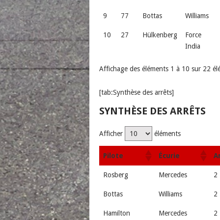
9
77
Bottas
Williams
10
27
Hülkenberg
Force
India
Affichage des éléments 1 à 10 sur 22 é
[tab:Synthèse des arrêts]
SYNTHÈSE DES ARRÊTS
Afficher
éléments
Pilote
Écurie
A
Rosberg
Mercedes
2
Bottas
Williams
2
Hamilton
Mercedes
2