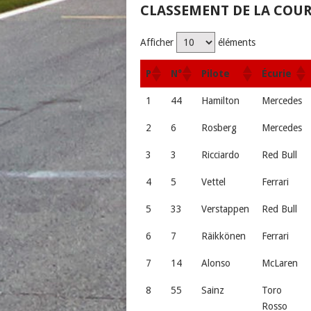
CLASSEMENT DE LA COU
Afficher
éléments
P
N°
Pilote
Écurie
1
44
Hamilton
Mercedes
2
6
Rosberg
Mercedes
3
3
Ricciardo
Red Bull
4
5
Vettel
Ferrari
5
33
Verstappen
Red Bull
6
7
Räikkönen
Ferrari
7
14
Alonso
McLaren
8
55
Sainz
Toro
Rosso