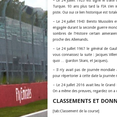
– Le 24 juillet 1923 est signé le traité
Turquie. 93 ans plus tard la FIA s’en i
piste. Oui oui ce lien historique est tota
– Le 24 juillet 1943 Benito Mussolini est
engagée durant la seconde guerre mondia
sombres de l’Histoire certain aimeraie
proche des Allemands.
– Le 24 juillet 1967 le général de Gaul
vous connaissez la suite : Jacques Villen
quoi … (pardon Skani, et Jacques).
– Il n’y avait pas de journée mondiale 
pour répertorier à cette date la journée 
– Le 24 juillet 2016 avait lieu le Gran
On a même des preuves, regardez on a d
CLASSEMENTS ET DONN
[tab:Classement de la course]