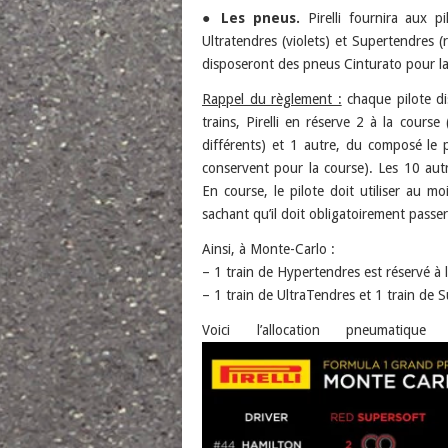
●
Les pneus.
Pirelli fournira aux p
Ultratendres (violets) et Supertendres 
disposeront des pneus Cinturato pour la 
Rappel du règlement :
chaque pilote di
trains, Pirelli en réserve 2 à la cou
différents) et 1 autre, du composé le p
conservent pour la course). Les 10 autr
En course, le pilote doit utiliser au m
sachant qu’il doit obligatoirement passer 
Ainsi, à Monte-Carlo :
– 1 train de Hypertendres est réservé à 
– 1 train de UltraTendres et 1 train de 
Voici l’allocation pneuma