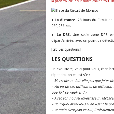
la preview 2017 sur notre chaîne YouTu
●
La distance.
78 tours du Circuit de
260,286 km.
●
Le DRS.
Une seule zone DRS est 
départ/arrivée, avec un point de détectio
[tab:Les questions]
LES QUESTIONS
En exclusivité, voici pour vous, cher l
répondra, on en est sûr :
– Mercedes ne fait-elle pas que jeter de
– Au vu de ses difficultés de diffusion
que TF1 ce week-end ?
– Avec son nouvel investisseur, McLaren
– Pourquoi avez-vous ri en lisant la pr
– Romain Grosjean va-t-il, littéraleme