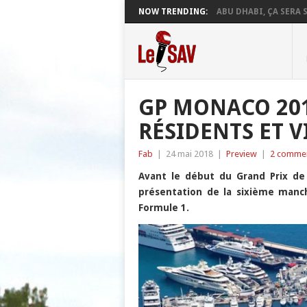
NOW TRENDING:
ABU DHABI, ÇA SERA S
GP MONACO 201
RÉSIDENTS ET V
Fab
|
24 mai 2018
|
Preview
|
2 commen
Avant le début du Grand Prix de
présentation de la sixième man
Formule 1.