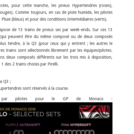
ilotes, pour cette manche, les pneus Hypertendres (roses),
(rouges). Comme toujours, en cas de piste humide, les pilotes
Pluie (bleus) et pour des conditions Intermédiaires (verts).
spose de 13 trains de pneus sec par week-ends. Sur ces 13
rse (qui peuvent être du même composé ou de deux composés
lus tendre, à la Q3 (pour ceux qui y entrent ; les autres le
es trains sont sélectionnés librement par les équipes/pilotes.
oins deux composés différents sur les trois mis à disposition,
1 des 2 trains choisis par Pirelli.
la Q3 ;
Supertendres sont réservés à la course.
tique par pilotes pour le GP de Monaco :