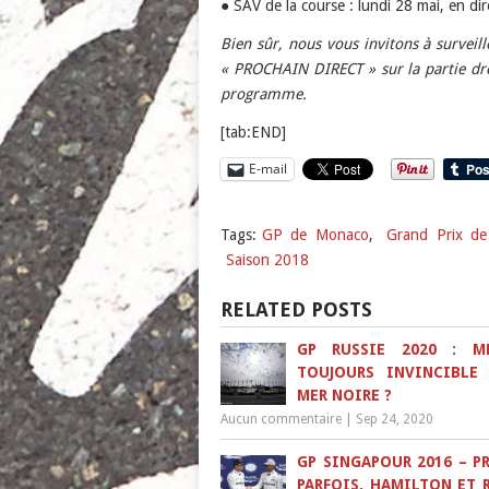
● SAV de la course : lundi 28 mai, en di
Bien sûr, nous vous invitons à surveil
« PROCHAIN DIRECT » sur la partie dr
programme.
[tab:END]
E-mail
Tags:
GP de Monaco
,
Grand Prix d
Saison 2018
RELATED POSTS
GP RUSSIE 2020 : M
TOUJOURS INVINCIBLE
MER NOIRE ?
Aucun commentaire
|
Sep 24, 2020
GP SINGAPOUR 2016 – PR
PARFOIS, HAMILTON ET 