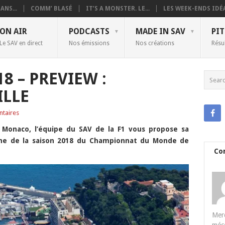
ANS...
COMM’ BLASÉ
IT’S A MONSTER. LE...
LES WEEK-ENDS IDÉA
ON AIR
PODCASTS
MADE IN SAV
PIT
Le SAV en direct
Nos émissions
Nos créations
Résu
8 – PREVIEW :
ILLE
taires
 Monaco, l’équipe du SAV de la F1 vous propose sa
che de la saison 2018 du Championnat du Monde de
Co
Merc