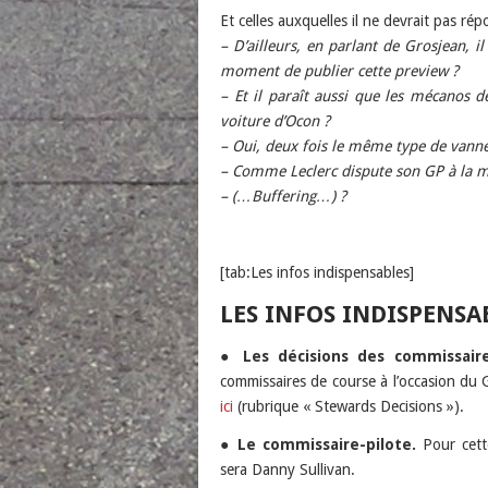
Et celles auxquelles il ne devrait pas rép
– D’ailleurs, en parlant de Grosjean, il
moment de publier cette preview ?
– Et il paraît aussi que les mécanos d
voiture d’Ocon ?
– Oui, deux fois le même type de vanne
– Comme Leclerc dispute son GP à la mai
– (…Buffering…) ?
[tab:Les infos indispensables]
LES INFOS INDISPENSA
●
Les décisions des commissaire
commissaires de course à l’occasion du G
ici
(rubrique « Stewards Decisions »).
●
Le commissaire-pilote.
Pour cett
sera Danny Sullivan.