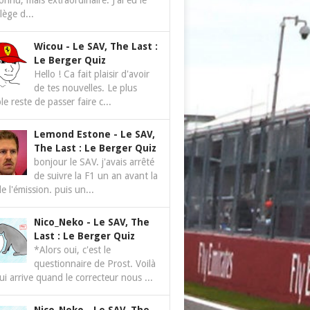
nnu, mais extraordinaire. J'ai eu le
ilège d...
Wicou
-
Le SAV, The Last :
Le Berger Quiz
Hello ! Ca fait plaisir d'avoir
de tes nouvelles. Le plus
le reste de passer faire c...
Lemond Estone
-
Le SAV,
The Last : Le Berger Quiz
bonjour le SAV. j'avais arrêté
de suivre la F1 un an avant la
de l'émission. puis un...
Nico_Neko
-
Le SAV, The
Last : Le Berger Quiz
*Alors oui, c'est le
questionnaire de Prost. Voilà
ui arrive quand le correcteur nous ...