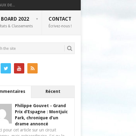
UX DE...
 BOARD 2022
CONTACT
ltats & Classements
Écrivez-nous !
mmentaires
Récent
Philippe Gouvet
-
Grand
Prix d’Espagne : Montjuïc
Park, chronique d’un
drame annoncé
i pour cet article sur un circuit