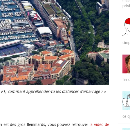
méco
priv
simp
fin 
de F1, comment appréhendes-tu les distances d’amarrage ? »
ce q
on est des gros flemmards, vous pouvez retrouver
la vidéo de