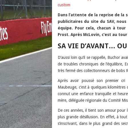
custom
Podcast Addict
LINK
custom
Dans l’attente de la reprise de la
EMBED
publicitaires du site du SAV, no
RSS FEED
équipe. Pour cela, chacun à tour
Prost. Après McLovin, c’est au tour
SA VIE D’AVANT… OU
D’aussi loin qu’il se rappelle, Buchor av
de troubles chroniques de l’équilibre, 
très fermé des collectionneurs de bobs R
Après avoir poussé son premier cri 
Maubeuge, c’est à quelques kilomètres d
connut une enfance tranquille et heure
mère, déléguée régionale du Comité Mis
De ces années, il tient son amour pour l
plus grande désillusion. En effet, à to
s’inscrivant, dans le plus grand des sec