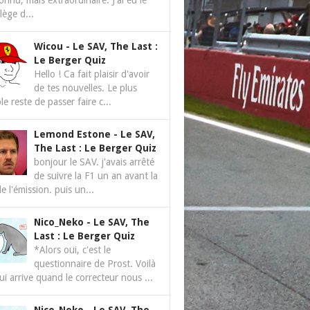
nnu, mais extraordinaire. J'ai eu le
ilège d...
Wicou
-
Le SAV, The Last :
Le Berger Quiz
Hello ! Ca fait plaisir d'avoir
de tes nouvelles. Le plus
le reste de passer faire c...
Lemond Estone
-
Le SAV,
The Last : Le Berger Quiz
bonjour le SAV. j'avais arrêté
de suivre la F1 un an avant la
de l'émission. puis un...
Nico_Neko
-
Le SAV, The
Last : Le Berger Quiz
*Alors oui, c'est le
questionnaire de Prost. Voilà
ui arrive quand le correcteur nous ...