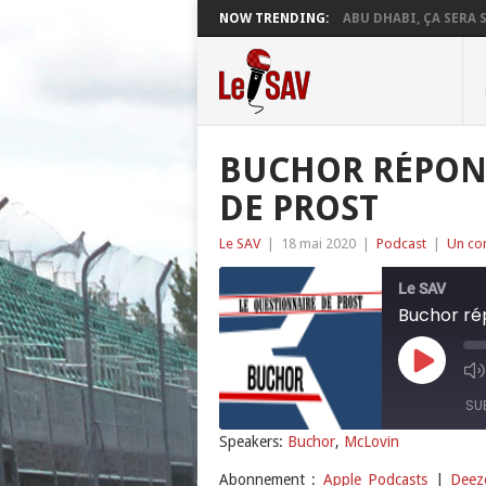
NOW TRENDING:
ABU DHABI, ÇA SERA S
BUCHOR RÉPON
DE PROST
Le SAV
|
18 mai 2020
|
Podcast
|
Un co
Le SAV
Buchor ré
Play
Episode
SU
Speakers:
Buchor
,
McLovin
SHARE
Apple Podcasts
Abonnement :
Apple Podcasts
|
Deez