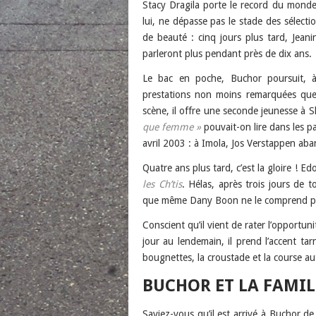
Stacy Dragila porte le record du monde
lui, ne dépasse pas le stade des sélecti
de beauté : cinq jours plus tard, Jean
parleront plus pendant près de dix ans.
Le bac en poche, Buchor poursuit, à 
prestations non moins remarquées que
scène, il offre une seconde jeunesse à S
que femme »
pouvait-on lire dans les pa
avril 2003 : à Imola, Jos Verstappen ab
Quatre ans plus tard, c’est la gloire ! 
les Ch’tis
. Hélas, après trois jours de t
que même Dany Boon ne le comprend pas
Conscient qu’il vient de rater l’opportun
jour au lendemain, il prend l’accent tarn
bougnettes, la croustade et la course au
BUCHOR ET LA FAMIL
Saviez-vous qu’il est arrivé à Buchor de