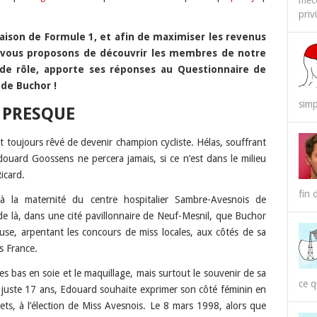
méco
priv
RSS
Spotify
 saison de Formule 1, et afin de maximiser les revenus
us vous proposons de découvrir les membres de notre
 de rôle, apporte ses réponses au Questionnaire de
 de Buchor !
simp
 PRESQUE
ait toujours rêvé de devenir champion cycliste. Hélas, souffrant
Edouard Goossens ne percera jamais, si ce n’est dans le milieu
icard.
fin 
à la maternité du centre hospitalier Sambre-Avesnois de
e là, dans une cité pavillonnaire de Neuf-Mesnil, que Buchor
use, arpentant les concours de miss locales, aux côtés de sa
s France.
es bas en soie et le maquillage, mais surtout le souvenir de sa
ce q
ut juste 17 ans, Edouard souhaite exprimer son côté féminin en
rets, à l’élection de Miss Avesnois. Le 8 mars 1998, alors que