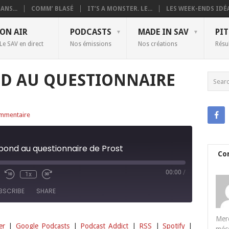
ANS...
COMM’ BLASÉ
IT’S A MONSTER. LE...
LES WEEK-ENDS IDÉA
ON AIR
PODCASTS
MADE IN SAV
PIT
Le SAV en direct
Nos émissions
Nos créations
Résu
D AU QUESTIONNAIRE
mmentaire
pond au questionnaire de Prost
Co
00:00
/
1x
BSCRIBE
SHARE
Merc
Deezer
Google Podcasts
er
|
Google Podcasts
|
Podcast Addict
|
RSS
|
Spotify
|