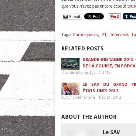
que vous n’avez pas encore écouté
tout
E-mail
Tags:
Chroniqueurs
,
F1
,
Interview
,
La
RELATED POSTS
GRANDE-BRETAGNE 2015 –
DE LA COURSE, EN PODCA
7 commentaires
|
Juil 7, 2015
LE SAV DU GRAND PR
ÉTATS-UNIS 2012
Aucun commentaire
|
Nov 21, 2012
ABOUT THE AUTHOR
Le SAV