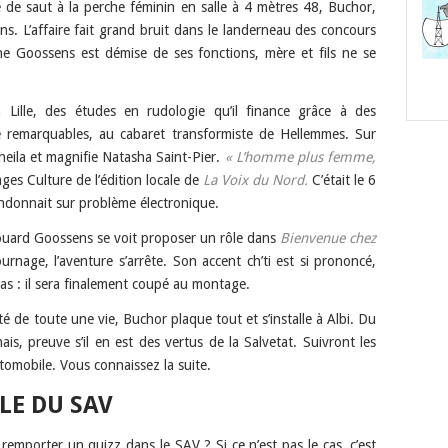
 de saut à la perche féminin en salle à 4 mètres 48, Buchor,
ons. L’affaire fait grand bruit dans le landerneau des concours
ine Goossens est démise de ses fonctions, mère et fils ne se
Lille, des études en rudologie qu’il finance grâce à des
 remarquables, au cabaret transformiste de Hellemmes. Sur
heila et magnifie Natasha Saint-Pier.
« L’homme plus femme,
ges Culture de l’édition locale de
La Voix du Nord.
C’était le 6
andonnait sur problème électronique.
Edouard Goossens se voit proposer un rôle dans
Bienvenue chez
ournage, l’aventure s’arrête. Son accent ch’ti est si prononcé,
 : il sera finalement coupé au montage.
ité de toute une vie, Buchor plaque tout et s’installe à Albi. Du
ais, preuve s’il en est des vertus de la Salvetat. Suivront les
tomobile. Vous connaissez la suite.
LE DU SAV
 remporter un quizz dans le SAV ? Si ce n’est pas le cas, c’est