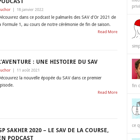
méco
PODCAST
priv
uchor
|
18 janvier 2022
écouvrez dans ce podcast le palmarès des SAV d'Or 2021 de
a Formule 1, au cours de notre cérémonie de fin de saison.
Read More
simp
L’AVENTURE : UNE HISTOIRE DU SAV
uchor
|
11 août 2021
écouvrez la nouvelle épopée du SAV dans ce premier
pisode.
fin 
Read More
ce q
GP SAKHIR 2020 – LE SAV DE LA COURSE,
EN PODCAST