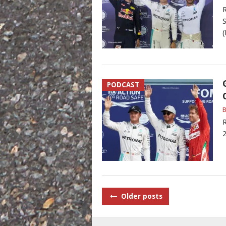
R
S
(
PODCAST
B
R
2
POSTS
Older posts
NAVIGATION