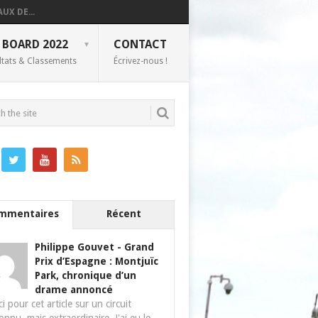
UX DE...
 BOARD 2022
CONTACT
ltats & Classements
Écrivez-nous !
mmentaires
Récent
Philippe Gouvet
-
Grand
Prix d’Espagne : Montjuïc
Park, chronique d’un
drame annoncé
i pour cet article sur un circuit