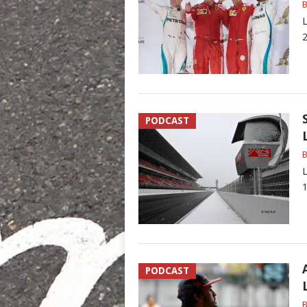
B
L
2
PODCAST
B
L
1
PODCAST
B