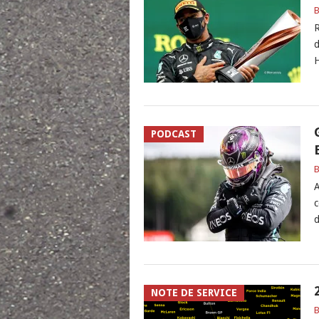
B
R
d
H
PODCAST
B
A
c
d
NOTE DE SERVICE
B