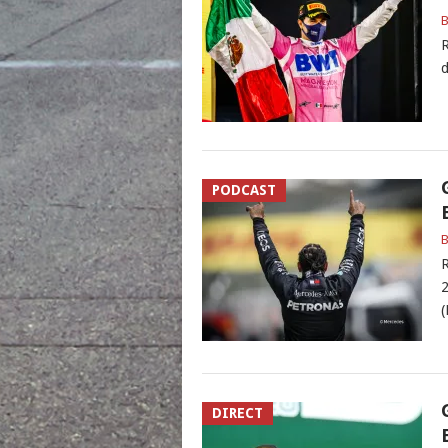
B
R
d
PODCAST
B
R
2
(
DIRECT