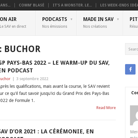
ANS...
COMM’ BLASÉ
IT’S A MONSTER. LE...
LES WEEK-ENDS IDÉA
ON AIR
PODCASTS
MADE IN SAV
PIT
Le SAV en direct
Nos émissions
Nos créations
Résu
:
BUCHOR
GP PAYS-BAS 2022 – LE WARM-UP DU SAV,
EN PODCAST
uchor
|
3 septembre 2022
près les qualifications, mais avant la course, le SAV revient
Co
ur ce qu'il faut savoir jusqu'ici du Grand Prix des Pays-Bas
022 de Formule 1.
Read More
SAV D’OR 2021 : LA CÉRÉMONIE, EN
Merc