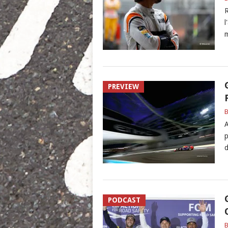
R
l
m
PREVIEW
B
A
p
d
PODCAST
B