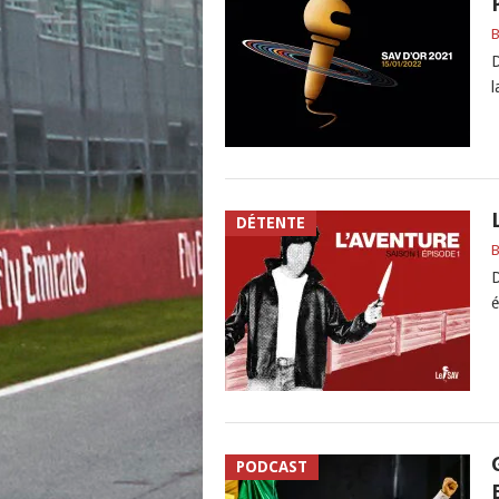
B
D
l
DÉTENTE
B
D
é
PODCAST