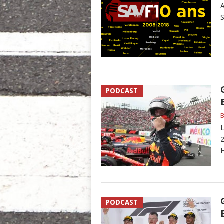
A
S
PODCAST
B
L
2
H
PODCAST