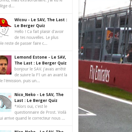
nnu, mais extraordinaire. J'ai eu le
ilège d...
Wicou
-
Le SAV, The Last :
Le Berger Quiz
Hello ! Ca fait plaisir d'avoir
de tes nouvelles. Le plus
le reste de passer faire c...
Lemond Estone
-
Le SAV,
The Last : Le Berger Quiz
bonjour le SAV. j'avais arrêté
de suivre la F1 un an avant la
de l'émission. puis un...
Nico_Neko
-
Le SAV, The
Last : Le Berger Quiz
*Alors oui, c'est le
questionnaire de Prost. Voilà
ui arrive quand le correcteur nous ...