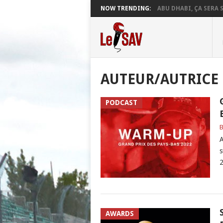
NOW TRENDING:
ABU DHABI, ÇA SERA S
AUTEUR/AUTRICE 
PODCAST
B
A
s
2
AWARDS