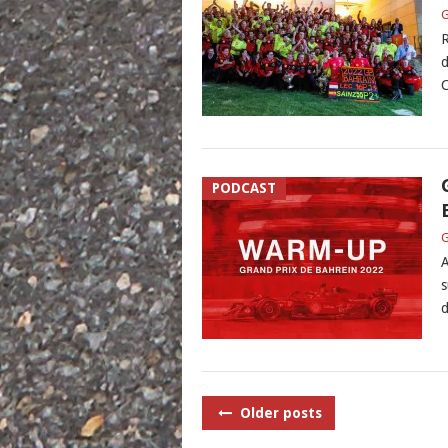
G
R
d
C
PODCAST
G
A
s
d
POSTS
Older posts
NAVIGATION