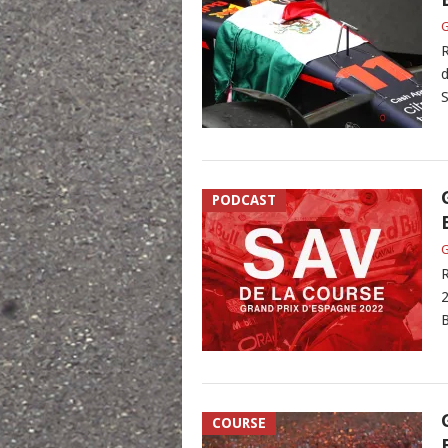
G
R
d
S
PODCAST
G
R
2
B
COURSE