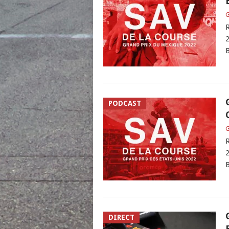
G
R
2
B
PODCAST
G
R
2
B
DIRECT