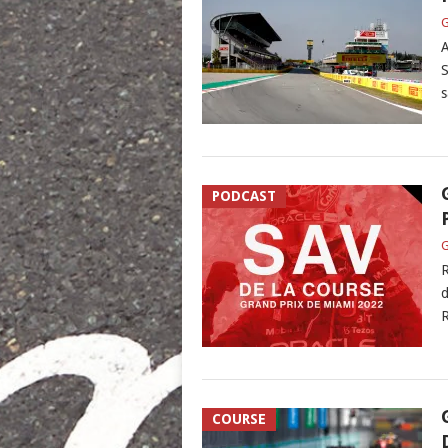
G
A
S
s
PODCAST
G
R
d
COURSE