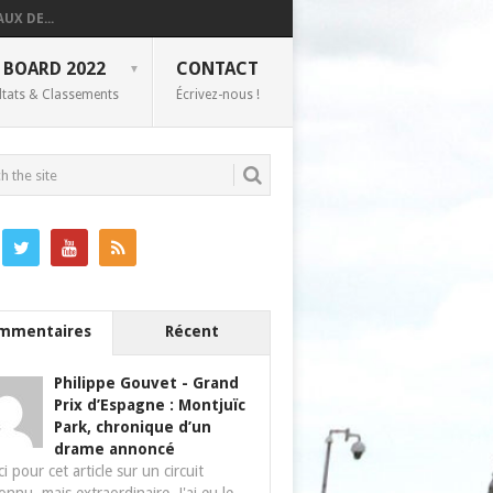
UX DE...
 BOARD 2022
CONTACT
ltats & Classements
Écrivez-nous !
mmentaires
Récent
Philippe Gouvet
-
Grand
Prix d’Espagne : Montjuïc
Park, chronique d’un
drame annoncé
i pour cet article sur un circuit