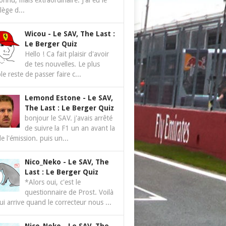
nnu, mais extraordinaire. J'ai eu le
ilège d...
Wicou
-
Le SAV, The Last :
Le Berger Quiz
Hello ! Ca fait plaisir d'avoir
de tes nouvelles. Le plus
le reste de passer faire c...
Lemond Estone
-
Le SAV,
The Last : Le Berger Quiz
bonjour le SAV. j'avais arrêté
de suivre la F1 un an avant la
de l'émission. puis un...
Nico_Neko
-
Le SAV, The
Last : Le Berger Quiz
*Alors oui, c'est le
questionnaire de Prost. Voilà
ui arrive quand le correcteur nous ...