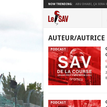
NOW TRENDING:
ABU DHABI, ÇA SERA S
AUTEUR/AUTRICE 
PODCAST
G
R
2
B
PODCAST