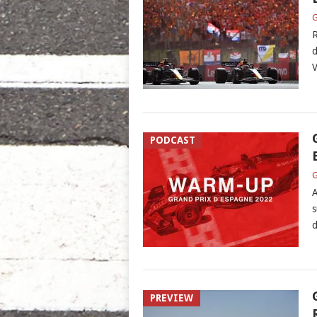
G
R
d
V
PODCAST
G
A
s
d
PREVIEW