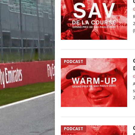
G
R
2
(
PODCAST
G
A
s
2
PODCAST