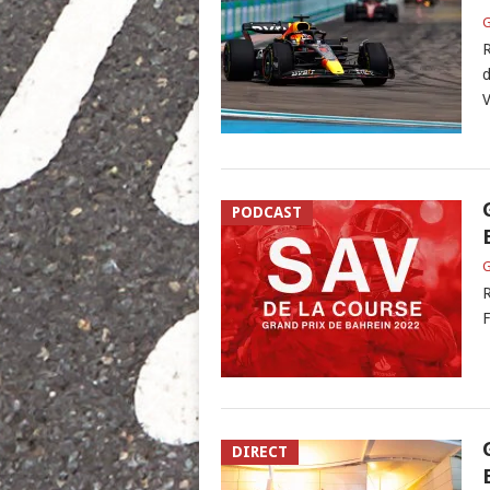
G
R
d
V
PODCAST
G
R
F
DIRECT