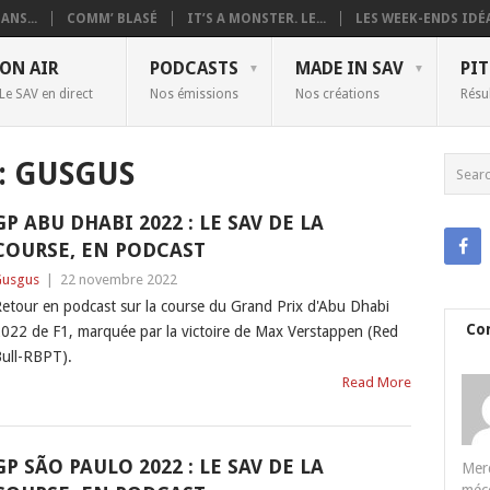
ANS...
COMM’ BLASÉ
IT’S A MONSTER. LE...
LES WEEK-ENDS IDÉA
ON AIR
PODCASTS
MADE IN SAV
PIT
Le SAV en direct
Nos émissions
Nos créations
Résu
:
GUSGUS
GP ABU DHABI 2022 : LE SAV DE LA
COURSE, EN PODCAST
usgus
|
22 novembre 2022
etour en podcast sur la course du Grand Prix d'Abu Dhabi
Co
022 de F1, marquée par la victoire de Max Verstappen (Red
ull-RBPT).
Read More
GP SÃO PAULO 2022 : LE SAV DE LA
Merc