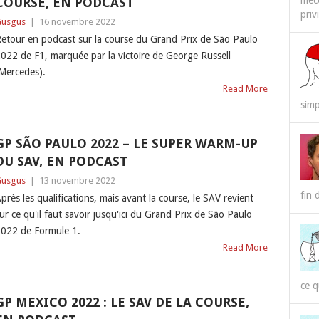
méco
COURSE, EN PODCAST
priv
usgus
|
16 novembre 2022
etour en podcast sur la course du Grand Prix de São Paulo
022 de F1, marquée par la victoire de George Russell
Mercedes).
Read More
simp
GP SÃO PAULO 2022 – LE SUPER WARM-UP
DU SAV, EN PODCAST
usgus
|
13 novembre 2022
fin 
près les qualifications, mais avant la course, le SAV revient
ur ce qu'il faut savoir jusqu'ici du Grand Prix de São Paulo
022 de Formule 1.
Read More
ce q
GP MEXICO 2022 : LE SAV DE LA COURSE,