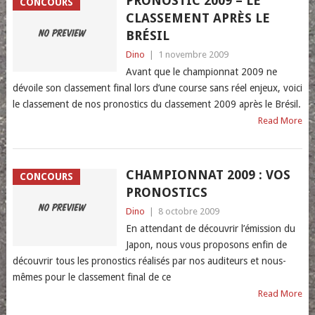
PRONOSTIC 2009 – LE
CONCOURS
CLASSEMENT APRÈS LE
BRÉSIL
Dino
|
1 novembre 2009
Avant que le championnat 2009 ne
dévoile son classement final lors d’une course sans réel enjeux, voici
le classement de nos pronostics du classement 2009 après le Brésil.
Read More
CHAMPIONNAT 2009 : VOS
CONCOURS
PRONOSTICS
Dino
|
8 octobre 2009
En attendant de découvrir l’émission du
Japon, nous vous proposons enfin de
découvrir tous les pronostics réalisés par nos auditeurs et nous-
mêmes pour le classement final de ce
Read More