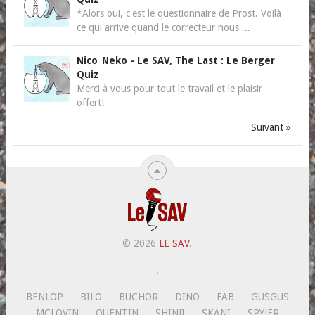
*Alors oui, c'est le questionnaire de Prost. Voilà
ce qui arrive quand le correcteur nous ...
Nico_Neko
-
Le SAV, The Last : Le Berger
Quiz
Merci à vous pour tout le travail et le plaisir
offert!
Suivant »
© 2026
LE SAV
.
.
BENLOP
BILO
BUCHOR
DINO
FAB
GUSGUS
MCLOVIN
QUENTIN
SHINJI
SKANI
SPYJER