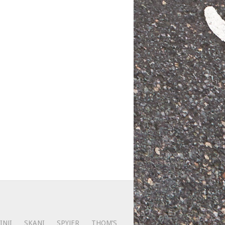
INJI
SKANI
SPYJER
THOM’S