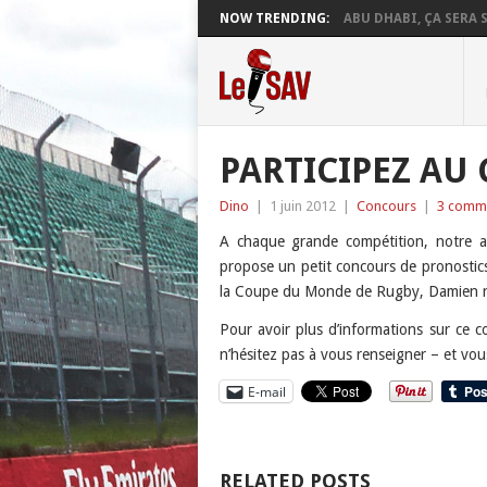
NOW TRENDING:
ABU DHABI, ÇA SERA S
PARTICIPEZ AU
Dino
|
1 juin 2012
|
Concours
|
3 comme
A chaque grande compétition, notre a
propose un petit concours de pronostics
la Coupe du Monde de Rugby, Damien re
Pour avoir plus d’informations sur ce 
n’hésitez pas à vous renseigner – et vou
E-mail
RELATED POSTS