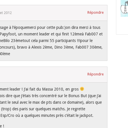
Répondre
llet 2012
ssage à l’époquemerci pour cette pub:)on dira merci à tous
à Papyfoot, un moment leader et qui finit 12èmeà Fab007 et
Bilo 23èmetout cela parmi 55 participants !!!pour le
oncours), bravo à Alexis 2ème, Dino 3ème, Fab007 30ème,
 40ème
Répondre
oment leader ! J’ai fait du Massa 2010, en gros
is dire que j’étais très concentré sur le Bonus But (que j’ai
étant le seul avec le max de pts dans ce domaine), alors que
it (trop) des paris sur quelques matchs. Je regrette
sp/Cro où a quelques minutes près c’était le jackpot.
e !