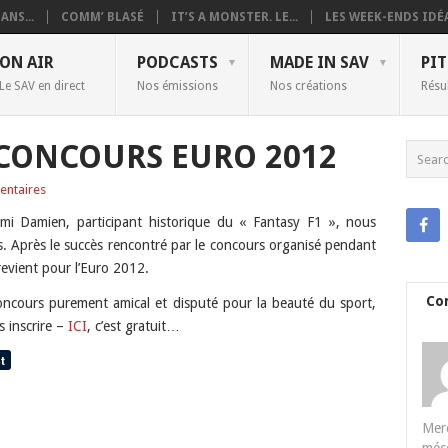
ANS...
COMM’ BLASÉ
IT’S A MONSTER. LE...
LES WEEK-ENDS IDÉA
ON AIR
PODCASTS
MADE IN SAV
PIT
Le SAV en direct
Nos émissions
Nos créations
Résu
 CONCOURS EURO 2012
ntaires
mi Damien, participant historique du « Fantasy F1 », nous
. Après le succès rencontré par le concours organisé pendant
vient pour l’Euro 2012.
Co
concours purement amical et disputé pour la beauté du sport,
s inscrire –
ICI
, c’est gratuit…
Merc