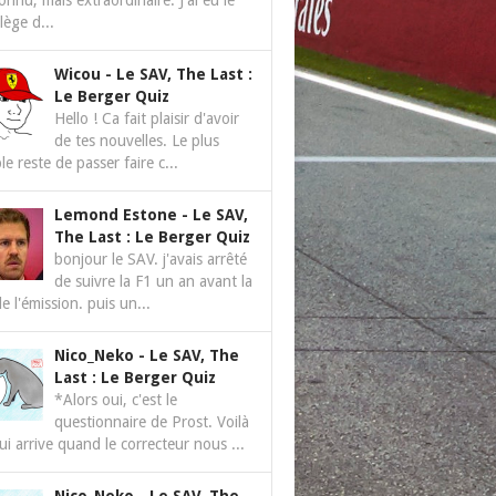
nnu, mais extraordinaire. J'ai eu le
ilège d...
Wicou
-
Le SAV, The Last :
Le Berger Quiz
Hello ! Ca fait plaisir d'avoir
de tes nouvelles. Le plus
le reste de passer faire c...
Lemond Estone
-
Le SAV,
The Last : Le Berger Quiz
bonjour le SAV. j'avais arrêté
de suivre la F1 un an avant la
de l'émission. puis un...
Nico_Neko
-
Le SAV, The
Last : Le Berger Quiz
*Alors oui, c'est le
questionnaire de Prost. Voilà
ui arrive quand le correcteur nous ...