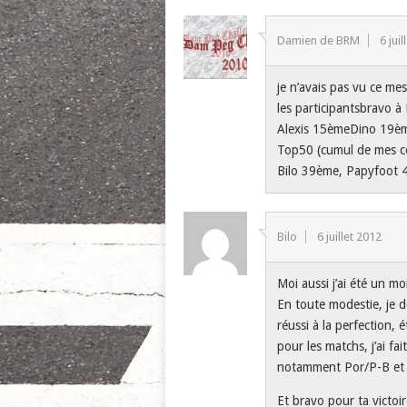
Damien de BRM
6 jui
je n’avais pas vu ce me
les participantsbravo 
Alexis 15èmeDino 19ème
Top50 (cumul de mes c
Bilo 39ème, Papyfoot
Bilo
6 juillet 2012
Moi aussi j’ai été un m
En toute modestie, je do
réussi à la perfection, 
pour les matchs, j’ai fa
notamment Por/P-B et E
Et bravo pour ta victoir