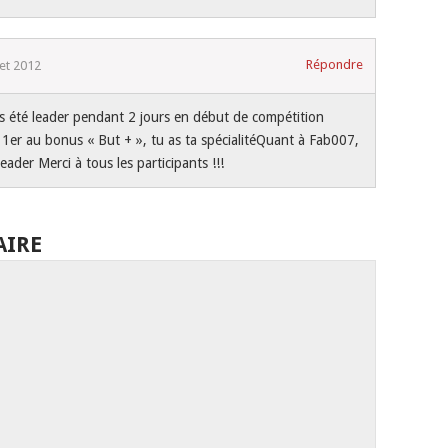
Répondre
llet 2012
u as été leader pendant 2 jours en début de compétition
es 1er au bonus « But + », tu as ta spécialitéQuant à Fab007,
 leader Merci à tous les participants !!!
AIRE