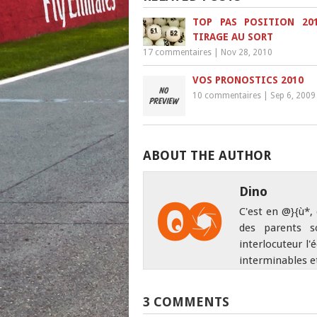
TOP PAS POSITION 20
TIRAGE AU SORT
17 commentaires
|
Nov 28, 2010
VOS PRONOSTICS 2010
10 commentaires
|
Sep 6, 2009
ABOUT THE AUTHOR
Dino
C'est en @}{ù*,
des parents s
interlocuteur l'
interminables e
3 COMMENTS