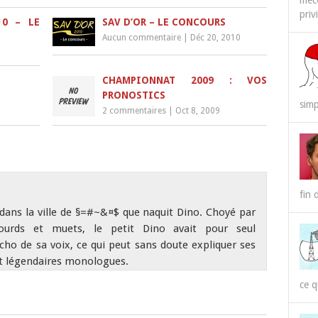
méco
priv
10 – LE
SAV D’OR – LE CONCOURS
Aucun commentaire
|
Déc 20, 2010
CHAMPIONNAT 2009 : VOS
PRONOSTICS
simp
2 commentaires
|
Oct 8, 2009
fin 
 dans la ville de §=#~&¤$ que naquit Dino. Choyé par
ourds et muets, le petit Dino avait pour seul
écho de sa voix, ce qui peut sans doute expliquer ses
t légendaires monologues.
ce q