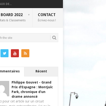
UX DE...
 BOARD 2022
CONTACT
ltats & Classements
Écrivez-nous !
mmentaires
Récent
Philippe Gouvet
-
Grand
Prix d’Espagne : Montjuïc
Park, chronique d’un
drame annoncé
i pour cet article sur un circuit