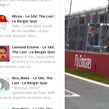
nnu, mais extraordinaire. J'ai eu le
ilège d...
Wicou
-
Le SAV, The Last :
Le Berger Quiz
Hello ! Ca fait plaisir d'avoir
de tes nouvelles. Le plus
le reste de passer faire c...
Lemond Estone
-
Le SAV,
The Last : Le Berger Quiz
bonjour le SAV. j'avais arrêté
de suivre la F1 un an avant la
de l'émission. puis un...
Nico_Neko
-
Le SAV, The
Last : Le Berger Quiz
*Alors oui, c'est le
questionnaire de Prost. Voilà
ui arrive quand le correcteur nous ...