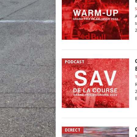
S
A
s
2
PODCAST
R
2
B
DIRECT