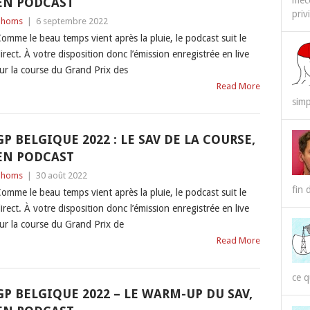
méco
EN PODCAST
priv
Thoms
|
6 septembre 2022
omme le beau temps vient après la pluie, le podcast suit le
irect. À votre disposition donc l’émission enregistrée en live
ur la course du Grand Prix des
Read More
simp
GP BELGIQUE 2022 : LE SAV DE LA COURSE,
EN PODCAST
Thoms
|
30 août 2022
fin 
omme le beau temps vient après la pluie, le podcast suit le
irect. À votre disposition donc l’émission enregistrée en live
ur la course du Grand Prix de
Read More
ce q
GP BELGIQUE 2022 – LE WARM-UP DU SAV,