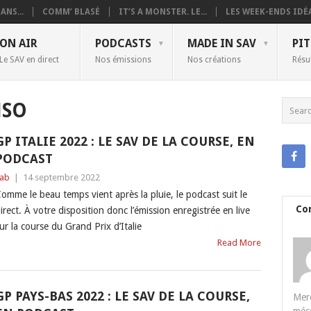
ANS...
COMM’ BLASÉ
IT’S A MONSTER. LE...
LES WEEK-ENDS IDÉA
ON AIR
PODCASTS
MADE IN SAV
PIT
Le SAV en direct
Nos émissions
Nos créations
Résu
NSO
GP ITALIE 2022 : LE SAV DE LA COURSE, EN
PODCAST
ab
|
14 septembre 2022
omme le beau temps vient après la pluie, le podcast suit le
Co
irect. À votre disposition donc l’émission enregistrée en live
ur la course du Grand Prix d’Italie
Read More
GP PAYS-BAS 2022 : LE SAV DE LA COURSE,
Merc