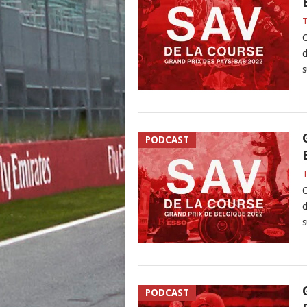
C
d
s
PODCAST
C
d
s
PODCAST