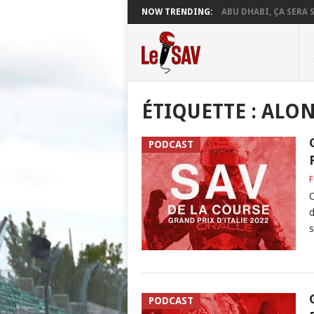
NOW TRENDING:
ABU DHABI, ÇA SERA S
ÉTIQUETTE :
ALO
PODCAST
F
C
d
s
PODCAST