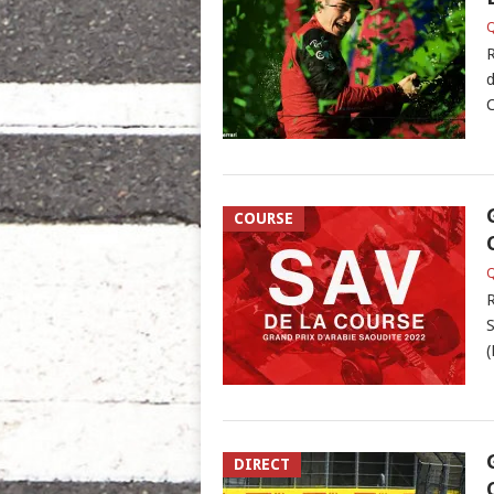
Q
R
d
C
COURSE
Q
R
S
(
DIRECT