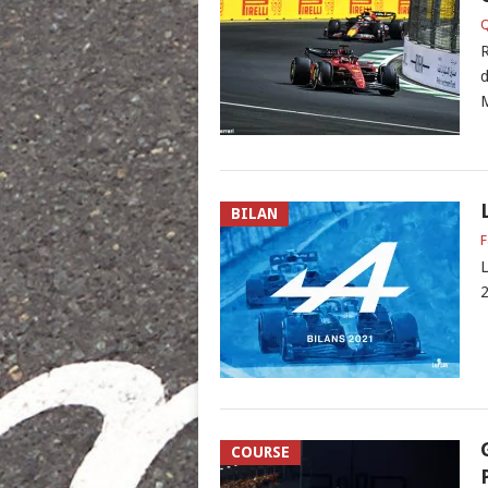
Q
R
d
M
BILAN
F
L
2
COURSE