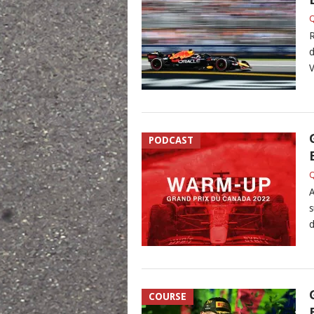
Q
R
d
V
PODCAST
Q
A
s
d
COURSE