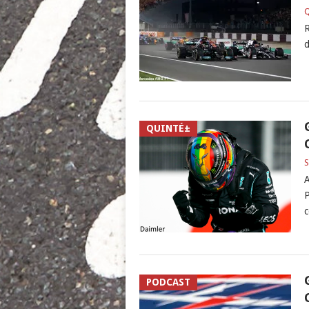
Q
R
d
QUINTÉ±
S
A
P
c
PODCAST