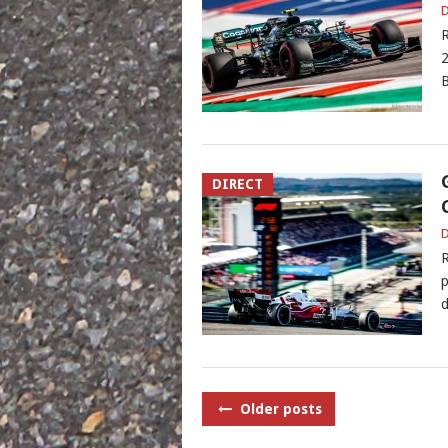
D
R
2
B
DIRECT
D
R
p
d
POSTS
Older posts
NAVIGATION