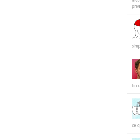
méco
priv
simp
fin 
ce q