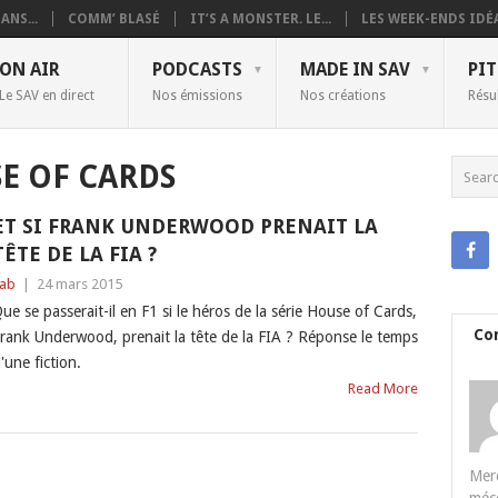
ANS...
COMM’ BLASÉ
IT’S A MONSTER. LE...
LES WEEK-ENDS IDÉA
ON AIR
PODCASTS
MADE IN SAV
PIT
Le SAV en direct
Nos émissions
Nos créations
Résu
E OF CARDS
ET SI FRANK UNDERWOOD PRENAIT LA
TÊTE DE LA FIA ?
ab
|
24 mars 2015
ue se passerait-il en F1 si le héros de la série House of Cards,
Co
rank Underwood, prenait la tête de la FIA ? Réponse le temps
'une fiction.
Read More
Merc