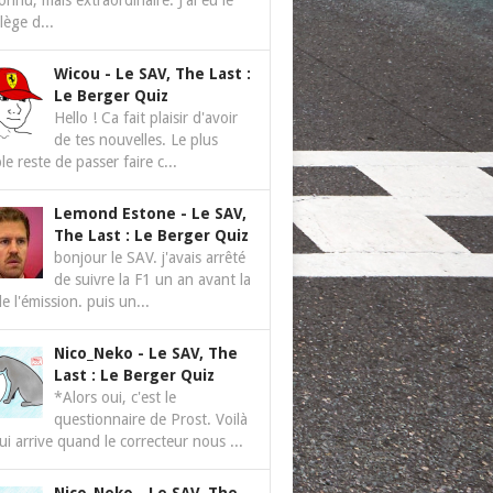
nnu, mais extraordinaire. J'ai eu le
ilège d...
Wicou
-
Le SAV, The Last :
Le Berger Quiz
Hello ! Ca fait plaisir d'avoir
de tes nouvelles. Le plus
le reste de passer faire c...
Lemond Estone
-
Le SAV,
The Last : Le Berger Quiz
bonjour le SAV. j'avais arrêté
de suivre la F1 un an avant la
de l'émission. puis un...
Nico_Neko
-
Le SAV, The
Last : Le Berger Quiz
*Alors oui, c'est le
questionnaire de Prost. Voilà
ui arrive quand le correcteur nous ...