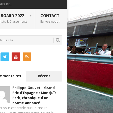
UX DE...
 BOARD 2022
CONTACT
ltats & Classements
Écrivez-nous !
mmentaires
Récent
Philippe Gouvet
-
Grand
Prix d’Espagne : Montjuïc
Park, chronique d’un
drame annoncé
i pour cet article sur un circuit