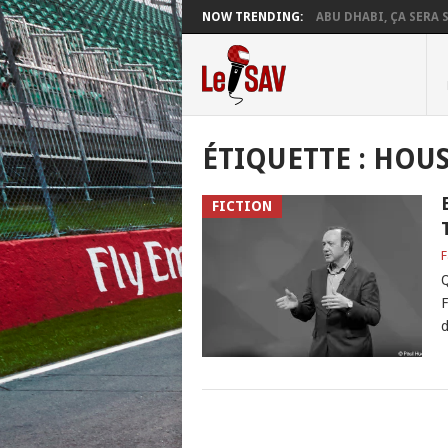
NOW TRENDING:
ABU DHABI, ÇA SERA S
ÉTIQUETTE :
HOUS
FICTION
F
Q
F
d
POSTS