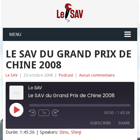
MENU
LE SAV DU GRAND PRIX DE
CHINE 2008
Le SAV
|
25 octobre 2008
|
Podcast
|
Aucun commentaire
Le SAV
Le SAV du Grand Prix de Chine 2008
Play
1x
00:00
/
1:45:36
Episode
SUBSCRIBE
SHARE
Durée: 1:45:36
| Speakers:
Dino
,
Shinji