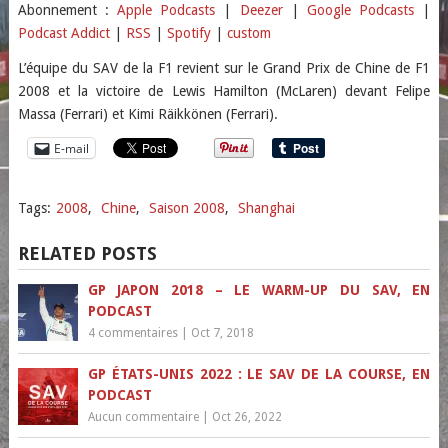
SHARE
Apple Podcasts
Deezer
Abonnement :
Apple Podcasts
|
Deezer
|
Google Podcasts
|
Podcast Addict
|
RSS
|
Spotify
|
custom
Google Podcasts
Podcast Addict
LINK
RSS
Spotify
L’équipe du SAV de la F1 revient sur le Grand Prix de Chine de F1
EMBED
2008 et la victoire de Lewis Hamilton (McLaren) devant Felipe
custom
Massa (Ferrari) et Kimi Räikkönen (Ferrari).
RSS FEED
E-mail
Tags:
2008
,
Chine
,
Saison 2008
,
Shanghai
RELATED POSTS
GP JAPON 2018 – LE WARM-UP DU SAV, EN
PODCAST
4 commentaires
|
Oct 7, 2018
GP ÉTATS-UNIS 2022 : LE SAV DE LA COURSE, EN
PODCAST
Aucun commentaire
|
Oct 26, 2022