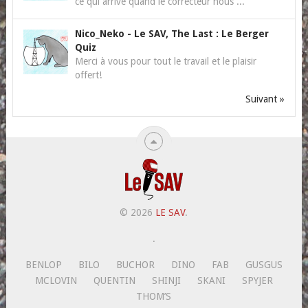
ce qui arrive quand le correcteur nous ...
Nico_Neko
-
Le SAV, The Last : Le Berger
Quiz
Merci à vous pour tout le travail et le plaisir
offert!
Suivant »
© 2026
LE SAV
.
.
BENLOP
BILO
BUCHOR
DINO
FAB
GUSGUS
MCLOVIN
QUENTIN
SHINJI
SKANI
SPYJER
THOM’S