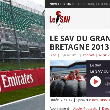
NOW TRENDING:
ABU DHABI, ÇA SERA S
LE SAV DU GRA
BRETAGNE 2013
Dino
|
3 juillet 2013
|
Podcast
|
Aucun 
Le SAV
Le SAV du
Play
Episode
SU
Durée: 2:51:47
| Speakers:
Ben
,
Dino
,
SHARE
Apple Podcasts
Abonnement :
Apple Podcasts
|
Deez