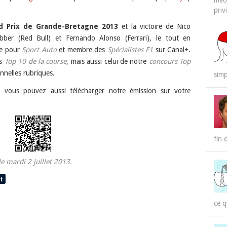
méco
priv
RSS
Spotify
d Prix de Grande-Bretagne 2013
et la victoire de Nico
er (Red Bull) et Fernando Alonso (Ferrari), le tout en
te pour
Sport Auto
et membre des
Spécialistes F1
sur Canal+.
os
Top 10 de la course
, mais aussi celui de notre
concours Top
nnelles rubriques.
simp
, vous pouvez aussi télécharger notre émission sur votre
fin 
le mardi 2 juillet 2013.
ce q