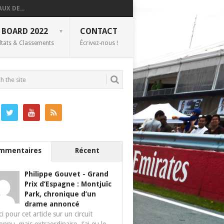
UX DE...
 BOARD 2022
CONTACT
ltats & Classements
Écrivez-nous !
mmentaires
Récent
Philippe Gouvet
-
Grand
Prix d’Espagne : Montjuïc
Park, chronique d’un
drame annoncé
i pour cet article sur un circuit