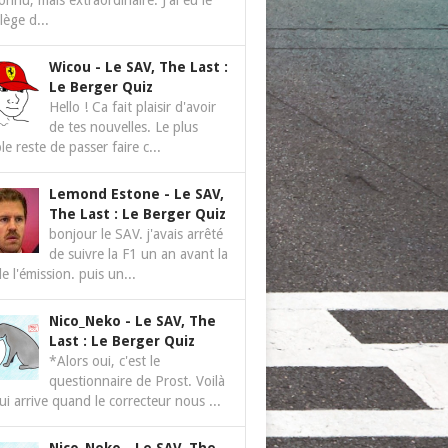
nnu, mais extraordinaire. J'ai eu le
ilège d...
Wicou
-
Le SAV, The Last :
Le Berger Quiz
Hello ! Ca fait plaisir d'avoir
de tes nouvelles. Le plus
le reste de passer faire c...
Lemond Estone
-
Le SAV,
The Last : Le Berger Quiz
bonjour le SAV. j'avais arrêté
de suivre la F1 un an avant la
de l'émission. puis un...
Nico_Neko
-
Le SAV, The
Last : Le Berger Quiz
*Alors oui, c'est le
questionnaire de Prost. Voilà
ui arrive quand le correcteur nous ...