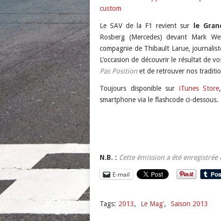
custom
Podcast Addict
LINK
custom
Le SAV de la F1 revient sur
le Gran
EMBED
Rosberg (Mercedes) devant Mark Webb
RSS FEED
compagnie de Thibault Larue, journalis
L’occasion de découvrir le résultat de v
Pas Position
et de retrouver nos traditio
Toujours disponible sur
iTunes Store
smartphone via le flashcode ci-dessous.
N.B. :
Cette émission a été enregistrée 
E-mail
Tags:
2013
,
Le Mag'
,
Saison 2013