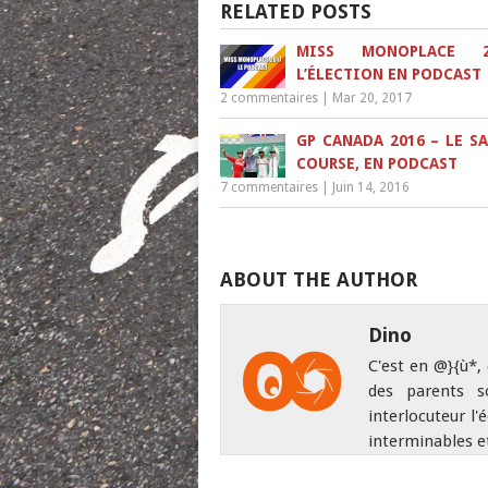
RELATED POSTS
MISS MONOPLACE 
L’ÉLECTION EN PODCAST
2 commentaires
|
Mar 20, 2017
GP CANADA 2016 – LE SA
COURSE, EN PODCAST
7 commentaires
|
Juin 14, 2016
ABOUT THE AUTHOR
Dino
C'est en @}{ù*,
des parents s
interlocuteur l'
interminables e