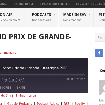
ANS...
COMM’ BLASÉ
IT’S A MONSTER. LE...
LES WEEK-ENDS IDÉA
ON AIR
PODCASTS
MADE IN SAV
PIT
Le SAV en direct
Nos émissions
Nos créations
Résu
ND PRIX DE GRANDE-
commentaire
 Grand Prix de Grande-Bretagne 2013
Co
00:00
/
2:51:47
1x
BSCRIBE
SHARE
Fab
,
Shinji
,
Thibault Larue
Merc
Deezer
Google Podcasts
er
|
Google Podcasts
|
Podcast Addict
|
RSS
|
Spotify
|