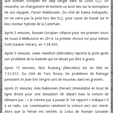
que Romain Grosjean est déjà sanglé dans sa Lotus E22. En
revanche, un changement de batterie va avoir lieu sur la monoplace
de son équipier, Pastor Maldonado. Du côté de Kamui Kobayashi,
on ne verra pas la piste lors des EL2, pour cause de travail sur le
bloc moteur hybride de la Caterham.
Après 3 minutes, Romain Grosjean s’élance pour ses premiers tours
de roues à Melbourne en 2014. Le premier chrono est pour Adrian
Sutil (Sauber-Ferrari), en 1:38.005.
Après 5 minutes, Lewis Hamilton (Mercedes) reprend la piste après
son problème de la matinée qui ne devait pas être si grave.
Après 15 minutes, Nico Rosberg (Mercedes) est en tête en
1:32.013. Du côté de Toro Rosso, les problèmes de freinage
persistent et Jean-Eric Vergne sort de nouveau dans les graviers.
Après 23 minutes, Kimi Raikkonen (Ferrari) s’immobilise en bout de
ligne droite pour une simulation de départ mais la voiture de
démarre pas : « Je n’arrive pas à passer le 1er rapport » indique-t-il
à sa radio. Les commissaires ramènent la voiture vers son stand.
Alors que la Ferrari est rentrée, la Lotus de Romain Grosjean