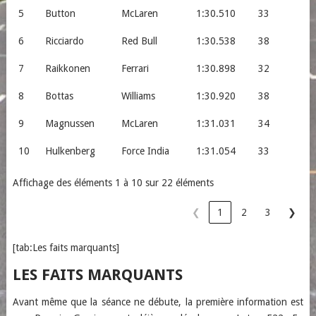
5
Button
McLaren
1:30.510
33
6
Ricciardo
Red Bull
1:30.538
38
7
Raikkonen
Ferrari
1:30.898
32
8
Bottas
Williams
1:30.920
38
9
Magnussen
McLaren
1:31.031
34
10
Hulkenberg
Force India
1:31.054
33
Affichage des éléments 1 à 10 sur 22 éléments
❮
1
2
3
❯
[tab:Les faits marquants]
LES FAITS MARQUANTS
Avant même que la séance ne débute, la première information est