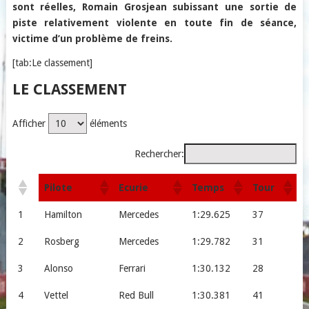
sont réelles, Romain Grosjean subissant une sortie de
piste relativement violente en toute fin de séance,
victime d’un problème de freins.
[tab:Le classement]
LE CLASSEMENT
Afficher
éléments
Rechercher:
Pilote
Ecurie
Temps
Tour
1
Hamilton
Mercedes
1:29.625
37
2
Rosberg
Mercedes
1:29.782
31
3
Alonso
Ferrari
1:30.132
28
4
Vettel
Red Bull
1:30.381
41