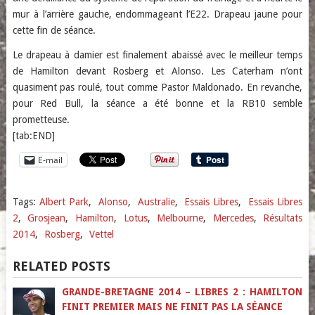
mur à l’arrière gauche, endommageant l’E22. Drapeau jaune pour
cette fin de séance.
Le drapeau à damier est finalement abaissé avec le meilleur temps
de Hamilton devant Rosberg et Alonso. Les Caterham n’ont
quasiment pas roulé, tout comme Pastor Maldonado. En revanche,
pour Red Bull, la séance a été bonne et la RB10 semble
prometteuse.
[tab:END]
E-mail
Tags:
Albert Park
,
Alonso
,
Australie
,
Essais Libres
,
Essais Libres
2
,
Grosjean
,
Hamilton
,
Lotus
,
Melbourne
,
Mercedes
,
Résultats
2014
,
Rosberg
,
Vettel
RELATED POSTS
GRANDE-BRETAGNE 2014 – LIBRES 2 : HAMILTON
FINIT PREMIER MAIS NE FINIT PAS LA SÉANCE