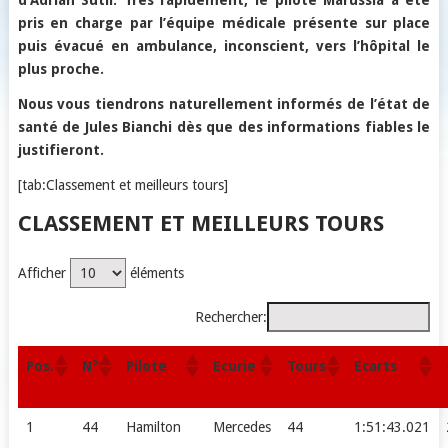
d’Adrian Sutil. Très rapidement, le pilote Marussia a été
pris en charge par l’équipe médicale présente sur place
puis évacué en ambulance, inconscient, vers l’hôpital le
plus proche.
Nous vous tiendrons naturellement informés de l’état de
santé de Jules Bianchi dès que des informations fiables le
justifieront.
[tab:Classement et meilleurs tours]
CLASSEMENT ET MEILLEURS TOURS
Afficher
éléments
Rechercher:
Pos.
N°
Pilote
Ecurie
Tours
Ecarts
1
44
Hamilton
Mercedes
44
1:51:43.021