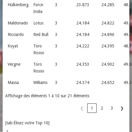
Hülkenberg
Force
3
23.873
24.285
48.5
India
Maldonado
Lotus
3
24.184
24.822
49.6
Ricciardo
Red Bull
3
24.184
24.896
49.7
Kvyat
Toro
3
24.222
24.395
48.7
Rosso
Vergne
Toro
3
24.353
24.902
49.8
Rosso
Massa
Williams
3
24.374
24.652
49.3
Affichage des éléments 1 à 10 sur 21 éléments
❮
1
2
3
❯
[tab:Élisez votre Top 10]