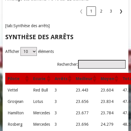
❮
1
2
3
❯
[tab:Synthèse des arrêts]
SYNTHÈSE DES ARRÊTS
Afficher
éléments
Rechercher:
Pilote
Ecurie
Arrêts
Meilleur
Moyen
Tota
Vettel
Red Bull
3
23.443
23.604
47.2
Grosjean
Lotus
3
23.656
23.834
47.6
Hamilton
Mercedes
3
23.677
23.784
47.5
Rosberg
Mercedes
3
23.696
24.279
48.5