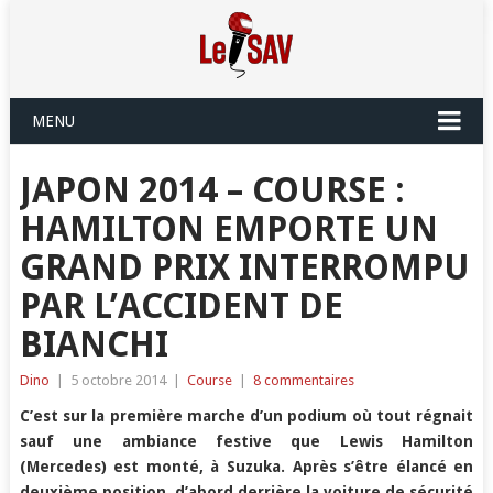
MENU
JAPON 2014 – COURSE :
HAMILTON EMPORTE UN
GRAND PRIX INTERROMPU
PAR L’ACCIDENT DE
BIANCHI
Dino
|
5 octobre 2014
|
Course
|
8 commentaires
C’est sur la première marche d’un podium où tout régnait
sauf une ambiance festive que Lewis Hamilton
(Mercedes) est monté, à Suzuka. Après s’être élancé en
deuxième position, d’abord derrière la voiture de sécurité