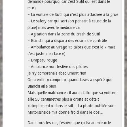
demande pourquoi car c’est Sutil qui est dans le
mur)
– La voiture de Sutil qui n’est plus attachée à la grue
– Le safety car qui sort (on pensait à cause de la
pluie) mais avec le médicale car
– Agitation dans la zone du crash de Sutil
– Bianchi qui a disparu des écrans de contrôle
– Ambulance au virage 15 (alors que c’est le 7 mais
c’est juste « en face »)
– Drapeau rouge
– Ambiance non festive des pilotes
Je n’y comprenais absolument rien
On a enfin « compris » quand Lewis a espéré que
Bianchi aille bien
Mais quelle malchance : il aurait fallu que sa voiture
aille 50 centimètres plus à droite et c’était
« simplement » dans le rail… La photo publiée sur
MotorsInside m’a donné froid dans le dos…
Dans tous les cas, j’espère que ça ira au mieux le