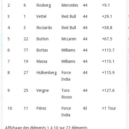
2
6
Rosberg
Mercedes
44
+9.1
3
1
Vettel
Red Bull
44
+29.1
4
3
Ricciardo
Red Bull
44
+38.8
5
22
Button
McLaren
44
+67.5
6
77
Bottas
Williams
44
+113.7
7
19
Massa
Williams
44
+115.1
8
27
Hülkenberg
Force
44
+115.9
India
9
25
Vergne
Toro
44
+127.6
Rosso
10
11
Pérez
Force
43
+1 Tour
India
Affichage des éléments 1 à 10 sur 22 éléments