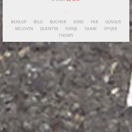
.
BENLOP
BILO
BUCHOR
DINO
FAB
GUSGUS
MCLOVIN
QUENTIN
SHINJI
SKANI
SPYJER
THOM’S