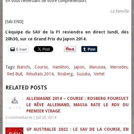
En vous remerciant de votre compréhension.
La famille
[tab:END]
L’équipe du SAV de la F1 reviendra en direct lundi, dès
20h30, sur ce Grand Prix du Japon 2014.
E-mail
Tags:
Bianchi
,
Course
,
Hamilton
,
Japon
,
Marussia
,
Mercedes
,
Red Bull
,
Résultats 2014
,
Rosberg
,
Suzuka
,
Vettel
RELATED POSTS
ALLEMAGNE 2014 – COURSE : ROSBERG POURSUIT
LE RÊVE ALLEMAND, MASSA RATE LE RDV DU
PREMIER VIRAGE
2 commentaires
|
Juil 20, 2014
GP AUSTRALIE 2022 : LE SAV DE LA COURSE, EN