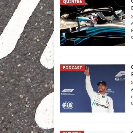
QUINTÉ±
S
A
P
c
PODCAST
S
A
r
G