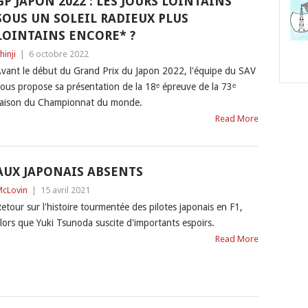
GP JAPON 2022 : LES JOURS LOINTAINS
SOUS UN SOLEIL RADIEUX PLUS
LOINTAINS ENCORE* ?
hinji
|
6 octobre 2022
vant le début du Grand Prix du Japon 2022, l'équipe du SAV
ous propose sa présentation de la 18ᵉ épreuve de la 73ᵉ
aison du Championnat du monde.
Read More
AUX JAPONAIS ABSENTS
cLovin
|
15 avril 2021
etour sur l'histoire tourmentée des pilotes japonais en F1,
lors que Yuki Tsunoda suscite d'importants espoirs.
Read More