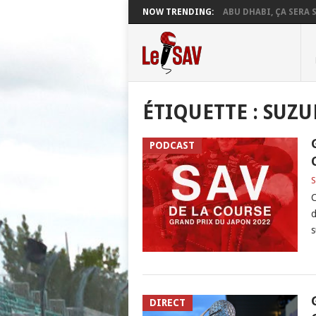
NOW TRENDING:
ABU DHABI, ÇA SERA S
ÉTIQUETTE :
SUZU
PODCAST
S
C
d
s
DIRECT