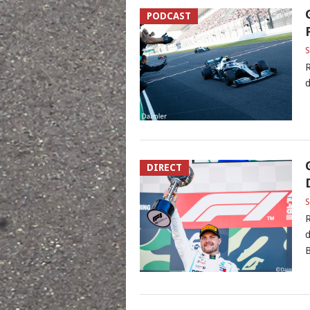
PODCAST
S
R
d
DIRECT
S
R
d
B