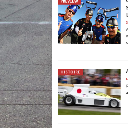
PREVIEW
S
A
v
s
HISTOIRE
M
R
a