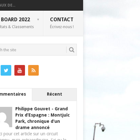
UX DE...
 BOARD 2022
CONTACT
ltats & Classements
Écrivez-nous !
mmentaires
Récent
Philippe Gouvet
-
Grand
Prix d’Espagne : Montjuïc
Park, chronique d’un
drame annoncé
i pour cet article sur un circuit