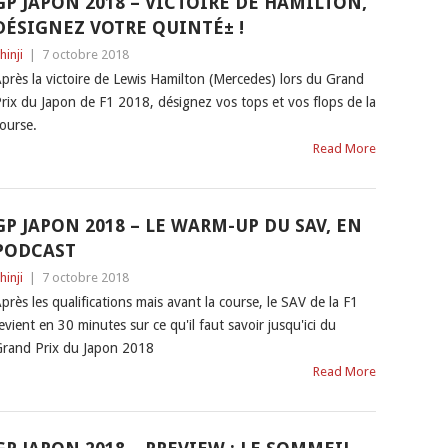
GP JAPON 2018 – VICTOIRE DE HAMILTON,
DÉSIGNEZ VOTRE QUINTÉ± !
hinji
|
7 octobre 2018
près la victoire de Lewis Hamilton (Mercedes) lors du Grand
rix du Japon de F1 2018, désignez vos tops et vos flops de la
ourse.
Read More
GP JAPON 2018 – LE WARM-UP DU SAV, EN
PODCAST
hinji
|
7 octobre 2018
près les qualifications mais avant la course, le SAV de la F1
evient en 30 minutes sur ce qu'il faut savoir jusqu'ici du
rand Prix du Japon 2018
Read More