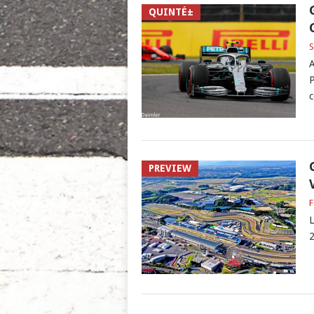
QUINTÉ±
S
A
P
c
PREVIEW
F
L
2