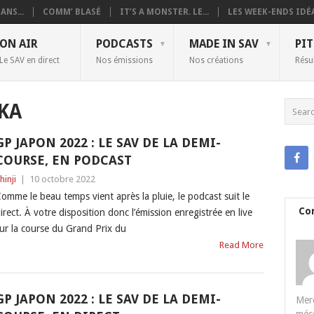
ANS...
COMM’ BLASÉ
IT’S A MONSTER. LE...
LES WEEK-ENDS IDÉA
ON AIR
PODCASTS
MADE IN SAV
PIT
Le SAV en direct
Nos émissions
Nos créations
Résu
KA
GP JAPON 2022 : LE SAV DE LA DEMI-
COURSE, EN PODCAST
hinji
|
10 octobre 2022
omme le beau temps vient après la pluie, le podcast suit le
Co
irect. À votre disposition donc l’émission enregistrée en live
ur la course du Grand Prix du
Read More
GP JAPON 2022 : LE SAV DE LA DEMI-
Merc