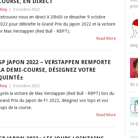
méco
COURSE, EN DIRECT
priv
hinji
|
9 octobre 2022
etrouvez-nous en direct à 20h00 ce dimacher 9 octobre
022 pour débriefer le Grand Prix du Japon 2022 et la victoire
e Max Verstappen (Red Bull - RBPT).
Read More
simp
GP JAPON 2022 – VERSTAPPEN REMPORTE
LA DEMI-COURSE, DÉSIGNEZ VOTRE
QUINTÉ±
fin 
hinji
|
9 octobre 2022
près la victoire de Max Verstappen (Red Bull - RBPT) lors du
rand Prix du Japon de F1 2022, désignez vos tops et vos
lops de la course.
Read More
ce q