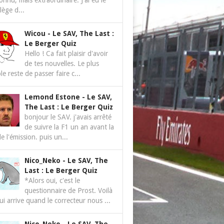
nnu, mais extraordinaire. J'ai eu le
ilège d...
Wicou
-
Le SAV, The Last :
Le Berger Quiz
Hello ! Ca fait plaisir d'avoir
de tes nouvelles. Le plus
le reste de passer faire c...
Lemond Estone
-
Le SAV,
The Last : Le Berger Quiz
bonjour le SAV. j'avais arrêté
de suivre la F1 un an avant la
de l'émission. puis un...
Nico_Neko
-
Le SAV, The
Last : Le Berger Quiz
*Alors oui, c'est le
questionnaire de Prost. Voilà
ui arrive quand le correcteur nous ...