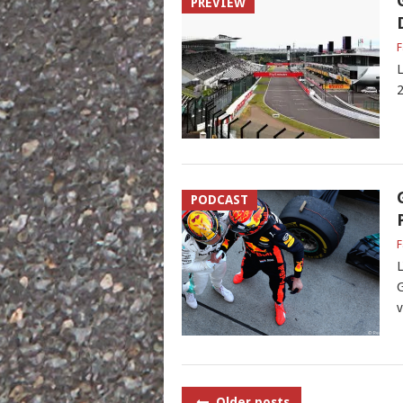
PREVIEW
F
L
2
PODCAST
F
L
G
v
POSTS
Older posts