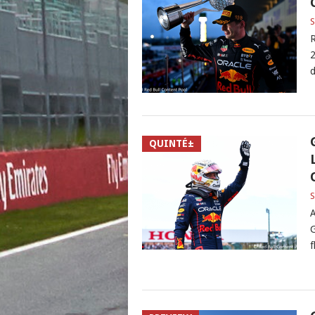
S
R
2
d
QUINTÉ±
S
A
G
f