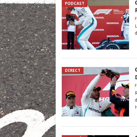
PODCAST
F
L
d
DIRECT
F
R
d
H