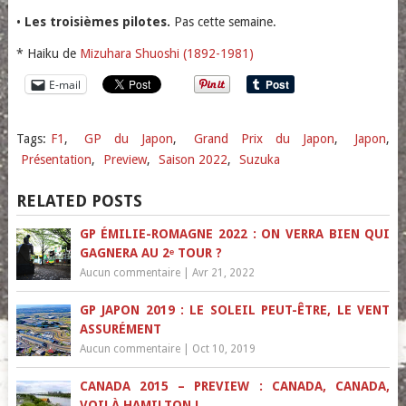
•
Les troisièmes pilotes.
Pas cette semaine.
* Haiku de
Mizuhara Shuoshi (1892-1981)
E-mail
Tags:
F1
,
GP du Japon
,
Grand Prix du Japon
,
Japon
,
Présentation
,
Preview
,
Saison 2022
,
Suzuka
RELATED POSTS
GP ÉMILIE-ROMAGNE 2022 : ON VERRA BIEN QUI
GAGNERA AU 2ᵉ TOUR ?
Aucun commentaire
|
Avr 21, 2022
GP JAPON 2019 : LE SOLEIL PEUT-ÊTRE, LE VENT
ASSURÉMENT
Aucun commentaire
|
Oct 10, 2019
CANADA 2015 – PREVIEW : CANADA, CANADA,
VOILÀ HAMILTON !