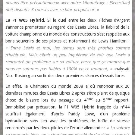
devons être précautionneux avec notre kilométrage : [Sebastian]
doit disputer 3 courses avec ce bloc propulseur. »
La F1 W05 Hybrid.
Si le duel entre les deux Flèches d’Argent
s’annonce prometteur au regard des Essais Libres, la fiabilité de la
voiture championne du monde des constructeurs s’est rappelée aux
bons souvenirs de ses pilotes et notamment de Lewis Hamilton :
« Entre Lewis et moi, les temps sont très proches comme
d’habitude. Mais c’était un peu inquiétant de voir que Lewis a
rencontré un problème sur sa voiture parce que ça montre que
nous ne sommes pas fiables à 100% en ce moment, »
analysait
Nico Rosberg au sortir des deux premières séances d’essais libres.
En effet, le Champion du monde 2008 a dû renoncer aux 20
dernières minutes des Essais Libres 2 après s’être plaint de quelque
ème
ème
chose de bizarre lors du passage du 4
au 5
rapport.
Immobilisé par précaution, la F1 W05 Hybrid frappée du n°44
souffrait également, d’après Paddy Lowe, d’un problème
hydraulique sans lien avec les problèmes de boîte de vitesse
rencontrés par les deux pilotes de l’écurie allemande :
« La voiture
se comporte bien, on a simplement décidé de s’arrêter au cas où.