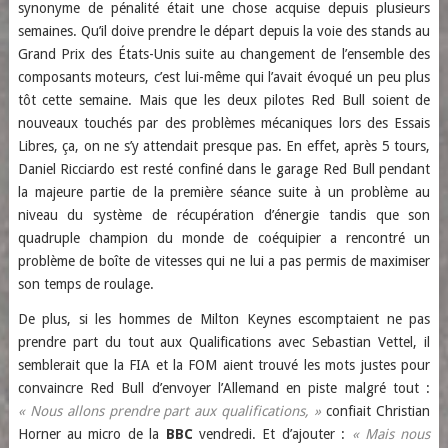
synonyme de pénalité était une chose acquise depuis plusieurs
semaines. Qu’il doive prendre le départ depuis la voie des stands au
Grand Prix des États-Unis suite au changement de l’ensemble des
composants moteurs, c’est lui-même qui l’avait évoqué un peu plus
tôt cette semaine. Mais que les deux pilotes Red Bull soient de
nouveaux touchés par des problèmes mécaniques lors des Essais
Libres, ça, on ne s’y attendait presque pas. En effet, après 5 tours,
Daniel Ricciardo est resté confiné dans le garage Red Bull pendant
la majeure partie de la première séance suite à un problème au
niveau du système de récupération d’énergie tandis que son
quadruple champion du monde de coéquipier a rencontré un
problème de boîte de vitesses qui ne lui a pas permis de maximiser
son temps de roulage.
De plus, si les hommes de Milton Keynes escomptaient ne pas
prendre part du tout aux Qualifications avec Sebastian Vettel, il
semblerait que la FIA et la FOM aient trouvé les mots justes pour
convaincre Red Bull d’envoyer l’Allemand en piste malgré tout :
« Nous allons prendre part aux qualifications, »
confiait Christian
Horner au micro de la
BBC
vendredi. Et d’ajouter :
« Mais nous