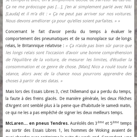
Ça ne me préoccupe pas […], j’en ai simplement parlé avec Niki
[Lauda] et il m’a dit : « Ça ne peut pas arriver sur nos voitures.
Nous devons améliorer ça pour qu’elles soient parfaites. » »
Concernant le fait d’avoir perdu du temps à évaluer le
comportement des pneumatiques et de sa monoplace sur de longs
relais, le Britannique relativise :
« Ça n’aide pas bien sûr parce que
les longs relais sont l’occasion d’avoir une bonne compréhension
de l’équilibre de la voiture, de mesurer les limites, d’étudier la
consommation et ce genre de chose. [Mais] Nico a roulé toute la
séance, alors avec de la chance nous pourrons apprendre des
choses à partir de ses datas. »
Mais lors des Essais Libres 3, c’est l’Allemand qui a perdu du temps,
la faute à des freins glacés. De manière générale, les deux Flèches
d’Argent ont semblé plus à la peine que d’habitude le samedi matin,
ce qui ne les a pas empêché de signer les deux meilleurs temps.
ème
ème
McLaren… en pneus Tendres.
Auréolés des 3
et 5
temps
au sortir des Essais Libres 1, les hommes de Woking avaient de