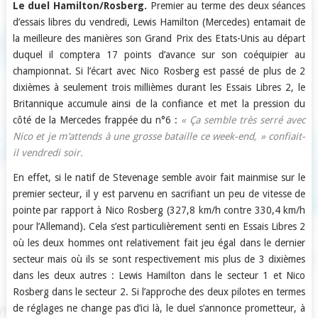
Le duel Hamilton/Rosberg.
Premier au terme des deux séances
d’essais libres du vendredi, Lewis Hamilton (Mercedes) entamait de
la meilleure des manières son Grand Prix des Etats-Unis au départ
duquel il comptera 17 points d’avance sur son coéquipier au
championnat. Si l’écart avec Nico Rosberg est passé de plus de 2
dixièmes à seulement trois millièmes durant les Essais Libres 2, le
Britannique accumule ainsi de la confiance et met la pression du
côté de la Mercedes frappée du n°6 :
« Ça semble très serré avec
Nico et je m’attends à une grosse bataille ce week-end, » confiait-
il vendredi soir.
En effet, si le natif de Stevenage semble avoir fait mainmise sur le
premier secteur, il y est parvenu en sacrifiant un peu de vitesse de
pointe par rapport à Nico Rosberg (327,8 km/h contre 330,4 km/h
pour l’Allemand). Cela s’est particulièrement senti en Essais Libres 2
où les deux hommes ont relativement fait jeu égal dans le dernier
secteur mais où ils se sont respectivement mis plus de 3 dixièmes
dans les deux autres : Lewis Hamilton dans le secteur 1 et Nico
Rosberg dans le secteur 2. Si l’approche des deux pilotes en termes
de réglages ne change pas d’ici là, le duel s’annonce prometteur, à