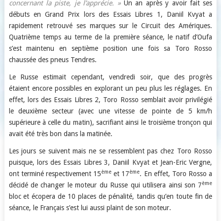
concernant la piste, je l’apprécie. »
Un an après y avoir fait ses
débuts en Grand Prix lors des Essais Libres 1, Daniil Kvyat a
rapidement retrouvé ses marques sur le Circuit des Amériques.
Quatrième temps au terme de la première séance, le natif d’Oufa
s’est maintenu en septième position une fois sa Toro Rosso
chaussée des pneus Tendres.
Le Russe estimait cependant, vendredi soir, que des progrès
étaient encore possibles en explorant un peu plus les réglages. En
effet, lors des Essais Libres 2, Toro Rosso semblait avoir privilégié
le deuxième secteur (avec une vitesse de pointe de 5 km/h
supérieure à celle du matin), sacrifiant ainsi le troisième tronçon qui
avait été très bon dans la matinée.
Les jours se suivent mais ne se ressemblent pas chez Toro Rosso
puisque, lors des Essais Libres 3, Daniil Kvyat et Jean-Eric Vergne,
ème
ème
ont terminé respectivement 15
et 17
. En effet, Toro Rosso a
ème
décidé de changer le moteur du Russe qui utilisera ainsi son 7
bloc et écopera de 10 places de pénalité, tandis qu’en toute fin de
séance, le Français s’est lui aussi plaint de son moteur.