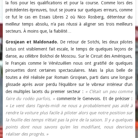
la fois pour les qualifications et pour la course. Comme lors des
précédentes épreuves, tout se jouera sur quelques erreurs, comme
ce fut le cas en Essais Libres 2 où Nico Rosberg, détenteur du
meilleur temps absolu, n’a pas réussi à aligner ses trois meilleurs
secteurs. À moins que, la fiabilité…
Grosjean et Maldonado.
De retour de Sotchi, les deux pilotes
Lotus ont visiblement fait escale, le temps de quelques leçons de
danse, au célèbre Bolchoï de Moscou. Sur le Circuit des Amériques,
le Français comme le Vénézuélien nous ont gratifié de quelques
pirouettes dont certaines spectaculaires. Mais la plus belle de
toutes a été réalisée par Romain Grosjean, parti dans une longue
glissade après avoir perdu l’équilibre sur le vibreur intérieur d’un
des multiples lacets du premier secteur :
« C’était un peu comme
faire du rodéo parfois, »
commente le Genevois. Et de préciser :
« Le vent dans l’après-midi ne nous a probablement pas aidé à
rendre la voiture plus facile à piloter alors que notre position sur
la feuille des temps n’était pas la pire de la saison. Il y a quelques
points dont nous savons qu’en les modifiant, nous devrions
réaliser des progrès. »