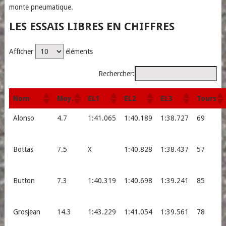
monte pneumatique.
LES ESSAIS LIBRES EN CHIFFRES
Afficher
éléments
Rechercher:
Nom
Moy.
EL1
EL2
EL3
Tours
Alonso
4.7
1:41.065
1:40.189
1:38.727
69
Bottas
7.5
X
1:40.828
1:38.437
57
Button
7.3
1:40.319
1:40.698
1:39.241
85
Grosjean
14.3
1:43.229
1:41.054
1:39.561
78