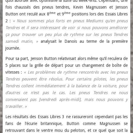
quoi aborder avec optimisme la suite du week-end. Cependant, une
fois chaussés des pneus tendres, Kevin Magnussen et Jenson
ème
ème
Button ont reculé aux 8
et 9
positions lors des Essais Libres
2 :
« Nous sommes plus forts en pneus Mediums qu’en pneus
Tendres et il sera intéressant de voir si nous pouvons améliorer
ça pour trouver un peu plus de rythme sur les pneus Tendres
samedi matin, »
analysait le Danois au terme de la première
journée.
Pour sa part, Jenson Button relativisait alors même qu’il reculera de
5 places sur la grille de départ pour un changement de boîte de
vitesses :
« Les problèmes de rythme rencontrés avec les pneus
Tendres peuvent être résolus. Pour certains pilotes, les pneus
Tendres collent immédiatement à la balance de la voiture, pour
d’autres ce n’est pas le cas. Les pneus Tendres ne nous
convenaient pas [vendredi après-midi], mais nous pouvons y
travailler. »
Les résultats des Essais Libres 3 ne rassureront cependant pas les
fans de l’écurie britannique, Button comme Magnussen se
retrouvant dans le ventre mou du peloton, et ce quel que soit la