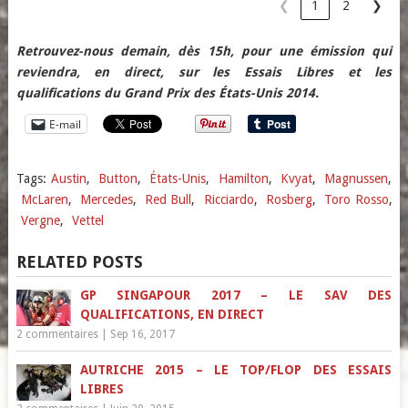
❮
1
2
❯
Retrouvez-nous demain, dès 15h, pour une émission qui
reviendra, en direct, sur les Essais Libres et les
qualifications du Grand Prix des États-Unis 2014.
E-mail
Tags:
Austin
,
Button
,
États-Unis
,
Hamilton
,
Kvyat
,
Magnussen
,
McLaren
,
Mercedes
,
Red Bull
,
Ricciardo
,
Rosberg
,
Toro Rosso
,
Vergne
,
Vettel
RELATED POSTS
GP SINGAPOUR 2017 – LE SAV DES
QUALIFICATIONS, EN DIRECT
2 commentaires
|
Sep 16, 2017
AUTRICHE 2015 – LE TOP/FLOP DES ESSAIS
LIBRES