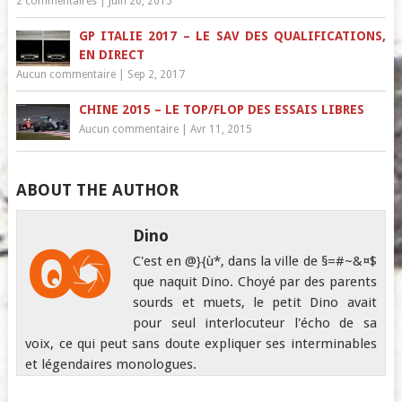
2 commentaires
|
Juin 20, 2015
GP ITALIE 2017 – LE SAV DES QUALIFICATIONS,
EN DIRECT
Aucun commentaire
|
Sep 2, 2017
CHINE 2015 – LE TOP/FLOP DES ESSAIS LIBRES
Aucun commentaire
|
Avr 11, 2015
ABOUT THE AUTHOR
Dino
C'est en @}{ù*, dans la ville de §=#~&¤$
que naquit Dino. Choyé par des parents
sourds et muets, le petit Dino avait
pour seul interlocuteur l'écho de sa
voix, ce qui peut sans doute expliquer ses interminables
et légendaires monologues.