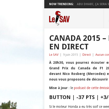
NOW TRENDING:
ABU DHABI, ÇA SERA S
CANADA 2015 – 
EN DIRECT
Le SAV
|
9 juin 2015
|
Direct
|
Aucun co
À 20h30, vous pourrez écouter e
Grand Prix du Canada de F1 20
devant Nico Rosberg (Mercedes) et
nous vous proposons de découvrir 
Mise à jour
: le
podcast de cette émissio
BUTTON | -37 PTS | +3/
Si le moteur Honda a eu très soif ce we