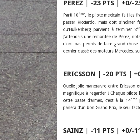
PÉREZ | -23 PTS | +0/-2
ème
Parti 10
, le pilote mexicain fait les
passer Ricciardo, mais doit s’incliner
è
qu’Hülkenberg parvient à terminer 8
J’attendais une remontée de Pérez, not
n’ont pas permis de faire grand-chose.
dernier classé des moteurs Mercedes, sur
ERICSSON | -20 PTS | +
Quelle jolie manœuvre entre Ericsson e
magnifique à regarder ! Chaque pilote la
ème
cette passe d’armes, c’est à la 14
p
parlera d’un bon Grand Prix, le seul fact
SAINZ | -11 PTS | +0/-1