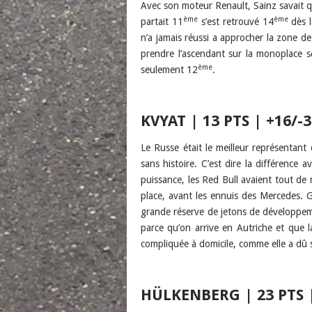
Avec son moteur Renault, Sainz savait qu’i
ème
ème
partait 11
s’est retrouvé 14
dès l
n’a jamais réussi a approcher la zone de
prendre l’ascendant sur la monoplace 
ème
seulement 12
.
KVYAT | 13 PTS | +16/-3
Le Russe était le meilleur représentant d
sans histoire. C’est dire la différence 
puissance, les Red Bull avaient tout de 
place, avant les ennuis des Mercedes. 
grande réserve de jetons de développeme
parce qu’on arrive en Autriche et que 
compliquée à domicile, comme elle a dû s
HÜLKENBERG | 23 PTS |