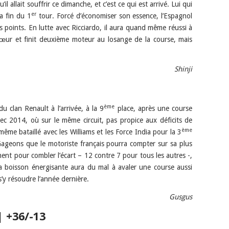
l allait souffrir ce dimanche, et c’est ce qui est arrivé. Lui qui
er
a fin du 1
tour. Forcé d’économiser son essence, l’Espagnol
s points. En lutte avec Ricciardo, il aura quand même réussi à
sœur et finit deuxième moteur au losange de la course, mais
Shinji
ème
u clan Renault à l’arrivée, à la 9
place, après une course
avec 2014, où sur le même circuit, pas propice aux déficits de
ème
même bataillé avec les Williams et les Force India pour la 3
Gageons que le motoriste français pourra compter sur sa plus
nt pour combler l’écart – 12 contre 7 pour tous les autres -,
la boisson énergisante aura du mal à avaler une course aussi
’y résoudre l’année dernière.
Gusgus
 +36/-13