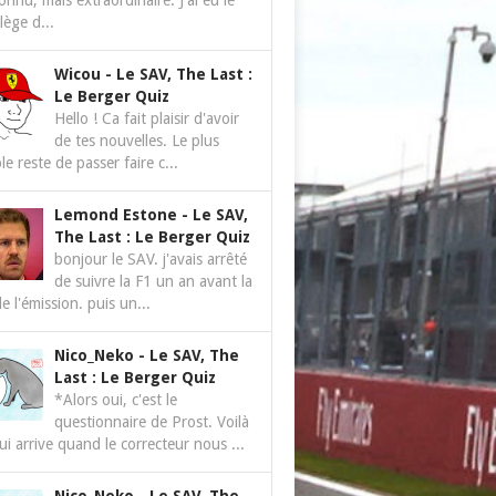
nnu, mais extraordinaire. J'ai eu le
ilège d...
Wicou
-
Le SAV, The Last :
Le Berger Quiz
Hello ! Ca fait plaisir d'avoir
de tes nouvelles. Le plus
le reste de passer faire c...
Lemond Estone
-
Le SAV,
The Last : Le Berger Quiz
bonjour le SAV. j'avais arrêté
de suivre la F1 un an avant la
de l'émission. puis un...
Nico_Neko
-
Le SAV, The
Last : Le Berger Quiz
*Alors oui, c'est le
questionnaire de Prost. Voilà
ui arrive quand le correcteur nous ...