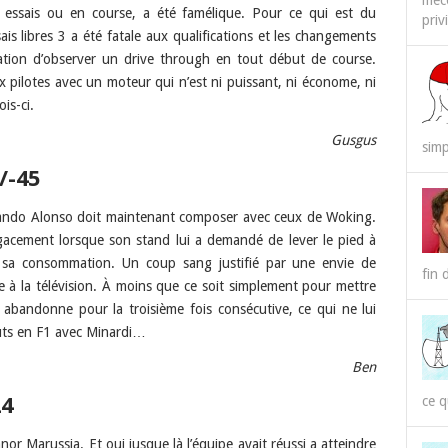
méco
n essais ou en course, a été famélique. Pour ce qui est du
priv
sais libres 3 a été fatale aux qualifications et les changements
gation d’observer un drive through en tout début de course.
ux pilotes avec un moteur qui n’est ni puissant, ni économe, ni
is-ci.
Gusgus
simp
/-45
ando Alonso doit maintenant composer avec ceux de Woking.
gacement lorsque son stand lui a demandé de lever le pied à
e sa consommation. Un coup sang justifié par une envie de
fin 
le à la télévision. À moins que ce soit simplement pour mettre
 abandonne pour la troisième fois consécutive, ce qui ne lui
buts en F1 avec Minardi…
Ben
24
ce q
r Marussia. Et oui jusque là l’équipe avait réussi a atteindre