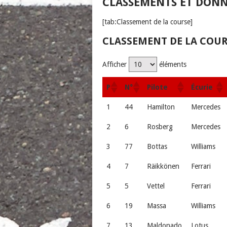
CLASSEMENTS ET DONN
[tab:Classement de la course]
CLASSEMENT DE LA COU
Afficher
éléments
P
N°
Pilote
Écurie
1
44
Hamilton
Mercedes
2
6
Rosberg
Mercedes
3
77
Bottas
Williams
4
7
Räikkönen
Ferrari
5
5
Vettel
Ferrari
6
19
Massa
Williams
7
13
Maldonado
Lotus