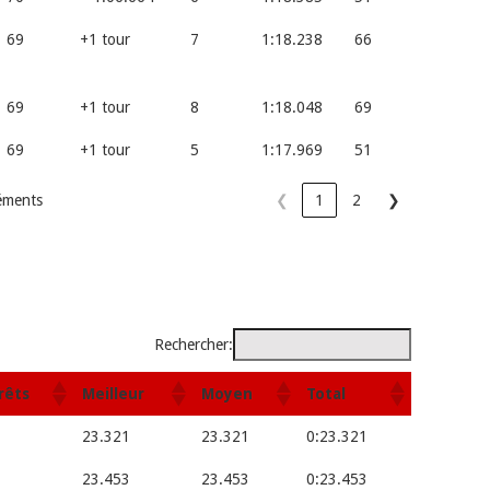
69
+1 tour
7
1:18.238
66
69
+1 tour
8
1:18.048
69
69
+1 tour
5
1:17.969
51
léments
❮
1
2
❯
Rechercher:
rêts
Meilleur
Moyen
Total
23.321
23.321
0:23.321
23.453
23.453
0:23.453