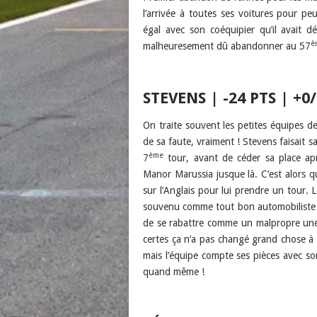
l’arrivée à toutes ses voitures pour peu
égal avec son coéquipier qu’il avait 
è
malheuresement dû abandonner au 57
STEVENS | -24 PTS | +0/
On traite souvent les petites équipes de 
de sa faute, vraiment ! Stevens faisait s
ème
7
tour, avant de céder sa place ap
Manor Marussia jusque là. C’est alors q
sur l’Anglais pour lui prendre un tour. L
souvenu comme tout bon automobiliste de
de se rabattre comme un malpropre une f
certes ça n’a pas changé grand chose à l
mais l’équipe compte ses pièces avec son
quand même !