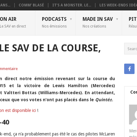
ANS...
COMM’ BLASÉ
IT’S A MONSTER. LE...
LES WEEK-ENDS IDÉA
ON AIR
PODCASTS
MADE IN SAV
PIT
Le SAV en direct
Nos émissions
Nos créations
Résu
LE SAV DE LA COURSE,
mmentaire
n direct notre émission revenant sur la course du
15 et la victoire de Lewis Hamilton (Mercedes)
Co
 Valtteri Bottas (Williams-Mercedes). En attendant,
ceux que vos votes n’ont pas placés dans le
Quinté±
.
n est disponible ici
!
-40
Merc
ek-end, ça n’a probablement pas été le cas des pilotes McLaren