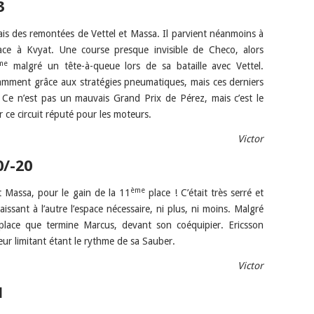
3
 frais des remontées de Vettel et Massa. Il parvient néanmoins à
 face à Kvyat. Une course presque invisible de Checo, alors
me
malgré un tête-à-queue lors de sa bataille avec Vettel.
amment grâce aux stratégies pneumatiques, mais ces derniers
 Ce n’est pas un mauvais Grand Prix de Pérez, mais c’est le
 ce circuit réputé pour les moteurs.
Victor
0/-20
ème
t Massa, pour le gain de la 11
place ! C’était très serré et
issant à l’autre l’espace nécessaire, ni plus, ni moins. Malgré
lace que termine Marcus, devant son coéquipier. Ericsson
eur limitant étant le rythme de sa Sauber.
Victor
1