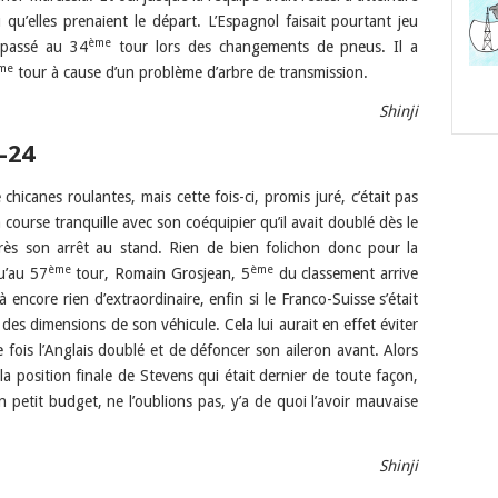
 qu’elles prenaient le départ. L’Espagnol faisait pourtant jeu
ème
dépassé au 34
tour lors des changements de pneus. Il a
me
tour à cause d’un problème d’arbre de transmission.
Shinji
-24
chicanes roulantes, mais cette fois-ci, promis juré, c’était pas
a course tranquille avec son coéquipier qu’il avait doublé dès le
rès son arrêt au stand. Rien de bien folichon donc pour la
ème
ème
u’au 57
tour, Romain Grosjean, 5
du classement arrive
à encore rien d’extraordinaire, enfin si le Franco-Suisse s’était
s dimensions de son véhicule. Cela lui aurait en effet éviter
ois l’Anglais doublé et de défoncer son aileron avant. Alors
a position finale de Stevens qui était dernier de toute façon,
 petit budget, ne l’oublions pas, y’a de quoi l’avoir mauvaise
Shinji