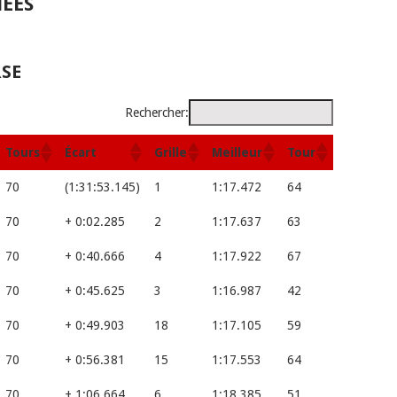
ÉES
RSE
Rechercher:
Tours
Écart
Grille
Meilleur
Tour
70
(1:31:53.145)
1
1:17.472
64
70
+ 0:02.285
2
1:17.637
63
70
+ 0:40.666
4
1:17.922
67
70
+ 0:45.625
3
1:16.987
42
70
+ 0:49.903
18
1:17.105
59
70
+ 0:56.381
15
1:17.553
64
70
+ 1:06.664
6
1:18.385
51