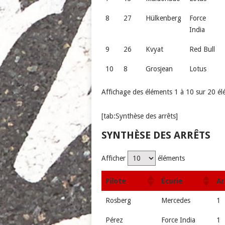
8
27
Hülkenberg
Force
India
9
26
Kvyat
Red Bull
10
8
Grosjean
Lotus
Affichage des éléments 1 à 10 sur 20 é
[tab:Synthèse des arrêts]
SYNTHÈSE DES ARRÊTS
Afficher
éléments
Pilote
Écurie
Ar
Rosberg
Mercedes
1
Pérez
Force India
1