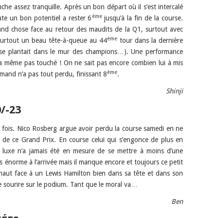
he assez tranquille. Après un bon départ où il s’est intercalé
ème
ute un bon potentiel a rester 6
jusqu’à la fin de la course.
and chose face au retour des maudits de la Q1, surtout avec
ème
 surtout un beau tête-à-queue au 44
tour dans la dernière
 il se plantait dans le mur des champions…). Une performance
l’a même pas touché ! On ne sait pas encore combien lui à mis
ème
emand n’a pas tout perdu, finissant 8
.
Shinji
/-23
fois. Nico Rosberg argue avoir perdu la course samedi en ne
n de ce Grand Prix. En course celui qui s’engonce de plus en
luxe n’a jamais été en mesure de se mettre à moins d’une
s énorme à l’arrivée mais il manque encore et toujours ce petit
haut face à un Lewis Hamilton bien dans sa tête et dans son
le sourire sur le podium. Tant que le moral va…
Ben