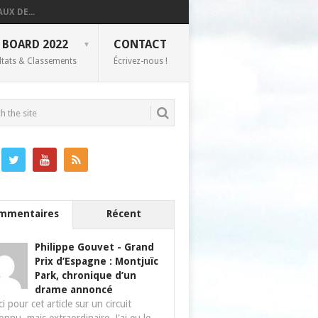
UX DE...
 BOARD 2022
CONTACT
ltats & Classements
Écrivez-nous !
mmentaires
Récent
Philippe Gouvet
-
Grand
Prix d’Espagne : Montjuïc
Park, chronique d’un
drame annoncé
i pour cet article sur un circuit