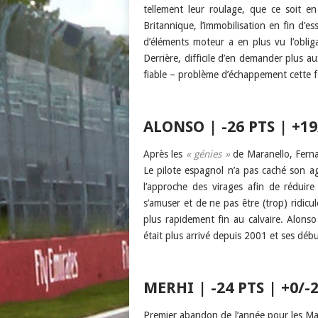
tellement leur roulage, que ce soit e
Britannique, l’immobilisation en fin d’es
d’éléments moteur a en plus vu l’obli
Derrière, difficile d’en demander plus a
fiable – problème d’échappement cette fo
ALONSO | -26 PTS | +19
Après les
« génies »
de Maranello, Fern
Le pilote espagnol n’a pas caché son a
l’approche des virages afin de réduir
s’amuser et de ne pas être (trop) ridicu
plus rapidement fin au calvaire. Alonso
était plus arrivé depuis 2001 et ses dé
MERHI | -24 PTS | +0/-
Premier abandon de l’année pour les Mano