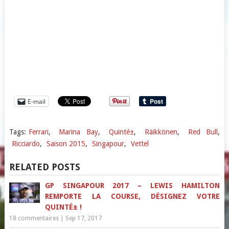
E-mail
Tags:
Ferrari
,
Marina Bay
,
Quinté±
,
Räikkönen
,
Red Bull
,
Ricciardo
,
Saison 2015
,
Singapour
,
Vettel
RELATED POSTS
GP SINGAPOUR 2017 – LEWIS HAMILTON
REMPORTE LA COURSE, DÉSIGNEZ VOTRE
QUINTÉ± !
18 commentaires
|
Sep 17, 2017