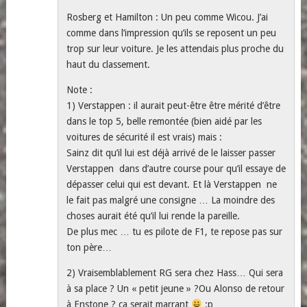
Rosberg et Hamilton : Un peu comme Wicou. J’ai
comme dans l’impression qu’ils se reposent un peu
trop sur leur voiture. Je les attendais plus proche du
haut du classement.
Note :
1) Verstappen : il aurait peut-être être mérité d’être
dans le top 5, belle remontée (bien aidé par les
voitures de sécurité il est vrais) mais :
Sainz dit qu’il lui est déjà arrivé de le laisser passer
Verstappen dans d’autre course pour qu’il essaye de
dépasser celui qui est devant. Et là Verstappen ne
le fait pas malgré une consigne … La moindre des
choses aurait été qu’il lui rende la pareille.
De plus mec … tu es pilote de F1, te repose pas sur
ton père…
2) Vraisemblablement RG sera chez Hass… Qui sera
à sa place ? Un « petit jeune » ?Ou Alonso de retour
à Enstone ? ca serait marrant
:p