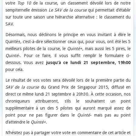
votre
Top 10
de la course, un classement dévoilé lors de notre
sempiternelle émission
Le SAV de la course
qui permettait d’établir
sur toute une saison une hiérarchie alternative : le classement du
SAV.
Désormais, nous déclinons le principe en vous invitant à élire le
Quinté±, c’est-à-dire sélectionner ceux qui, pour vous, ont été les 5
meilleurs pilotes de la course, le
Quinté+
, mais aussi les 5 pires, le
Quinté-
. Pour ce faire, il vous suffit remplir le formulaire ci-
dessous. Vous avez
jusqu’à ce lundi 21 septembre, 19h00
pour cela.
Le résultat de vos votes sera dévoilé lors de la première partie du
SAV de la course
du Grand Prix de Singapour 2015, diffusé en
direct ce même lundi 21 septembre à 20h30. À cette occasion, nos
chroniqueurs attribueront, s’ils le souhaitent un point
supplémentaire à un des 5 pilotes qui auront marqué assez de
point pour ne pas figurer dans le
Quinté-
mais pas au point
d’atteindre le
Quinté+
.
N’hésitez pas à partager votre vote en commentaire de cet article et