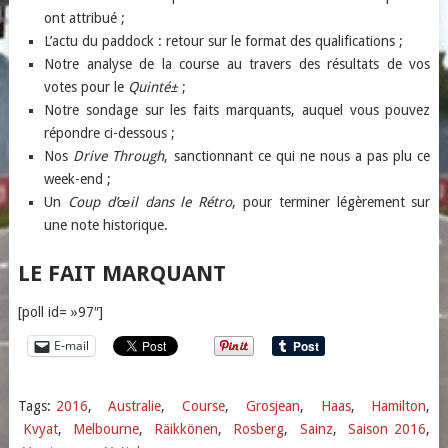
ont attribué ;
L’actu du paddock : retour sur le format des qualifications ;
Notre analyse de la course au travers des résultats de vos
votes pour le
Quinté±
;
Notre sondage sur les faits marquants, auquel vous pouvez
répondre ci-dessous ;
Nos
Drive Through
, sanctionnant ce qui ne nous a pas plu ce
week-end ;
Un
Coup d’œil dans le Rétro
, pour terminer légèrement sur
une note historique.
LE FAIT MARQUANT
[poll id= »97″]
E-mail
Tags:
2016
,
Australie
,
Course
,
Grosjean
,
Haas
,
Hamilton
,
Kvyat
,
Melbourne
,
Räikkönen
,
Rosberg
,
Sainz
,
Saison 2016
,