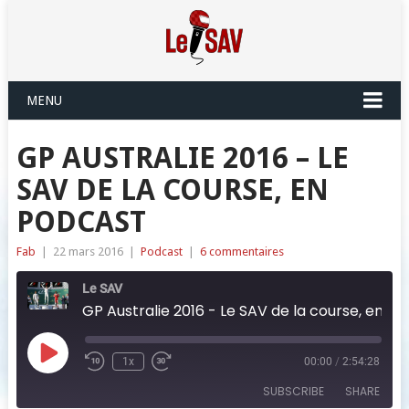
MENU
GP AUSTRALIE 2016 – LE
SAV DE LA COURSE, EN
PODCAST
Fab
|
22 mars 2016
|
Podcast
|
6 commentaires
Le SAV
GP Australie 2016 - Le SAV de la course, en podcast
Play
1x
00:00
/
2:54:28
Episode
SUBSCRIBE
SHARE