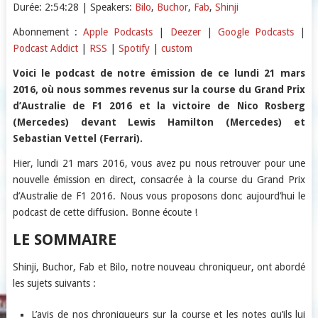
Durée: 2:54:28
| Speakers:
Bilo
,
Buchor
,
Fab
,
Shinji
SHARE
Apple Podcasts
Deezer
Abonnement :
Apple Podcasts
|
Deezer
|
Google Podcasts
|
Podcast Addict
|
RSS
|
Spotify
|
custom
Google Podcasts
Podcast Addict
LINK
RSS
Spotify
Voici le podcast de notre émission de ce lundi 21 mars
EMBED
2016, où nous sommes revenus sur la course du Grand Prix
custom
d’Australie de F1 2016 et la victoire de Nico Rosberg
RSS FEED
(Mercedes) devant Lewis Hamilton (Mercedes) et
Sebastian Vettel (Ferrari).
Hier, lundi 21 mars 2016, vous avez pu nous retrouver pour une
nouvelle émission en direct, consacrée à la course du Grand Prix
d’Australie de F1 2016. Nous vous proposons donc aujourd’hui le
podcast de cette diffusion. Bonne écoute !
LE SOMMAIRE
Shinji, Buchor, Fab et Bilo, notre nouveau chroniqueur, ont abordé
les sujets suivants :
L’avis de nos chroniqueurs sur la course et les notes qu’ils lui