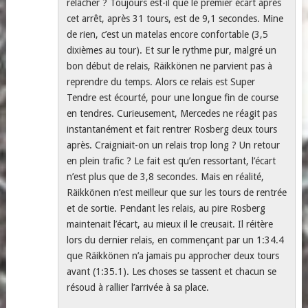
relâcher ? Toujours est-il que le premier écart après
cet arrêt, après 31 tours, est de 9,1 secondes. Mine
de rien, c’est un matelas encore confortable (3,5
dixièmes au tour). Et sur le rythme pur, malgré un
bon début de relais, Räikkönen ne parvient pas à
reprendre du temps. Alors ce relais est Super
Tendre est écourté, pour une longue fin de course
en tendres. Curieusement, Mercedes ne réagit pas
instantanément et fait rentrer Rosberg deux tours
après. Craigniait-on un relais trop long ? Un retour
en plein trafic ? Le fait est qu’en ressortant, l’écart
n’est plus que de 3,8 secondes. Mais en réalité,
Räikkönen n’est meilleur que sur les tours de rentrée
et de sortie. Pendant les relais, au pire Rosberg
maintenait l’écart, au mieux il le creusait. Il réitère
lors du dernier relais, en commençant par un 1:34.4
que Räikkönen n’a jamais pu approcher deux tours
avant (1:35.1). Les choses se tassent et chacun se
résoud à rallier l’arrivée à sa place.