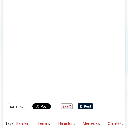
E-mail
Tags:
Bahreïn
,
Ferrari
,
Hamilton
,
Mercedes
,
Quinté±
,