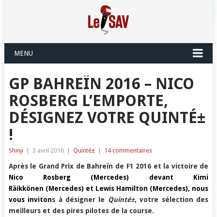
MENU
GP BAHREÏN 2016 – NICO
ROSBERG L’EMPORTE,
DÉSIGNEZ VOTRE QUINTÉ±
!
Shinji
|
3 avril 2016
|
Quinté±
|
14 commentaires
Après le Grand Prix de Bahreïn de F1 2016 et la victoire de
Nico Rosberg (Mercedes) devant Kimi
Räikkönen (Mercedes) et Lewis Hamilton (Mercedes), nous
vous inviton
s à désigner le
Quinté±
, votre sélection des
meilleurs et des pires pilotes de la course.