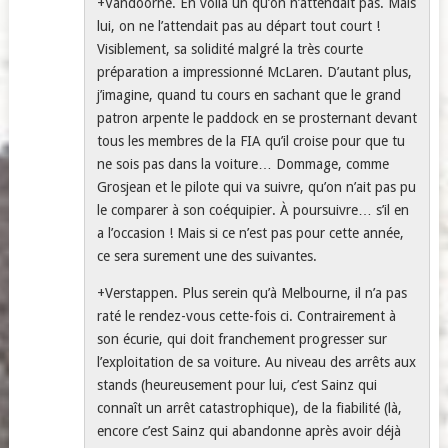
+Vandoorne. En voilà un qu’on n’attendait pas. Mais
lui, on ne l’attendait pas au départ tout court !
Visiblement, sa solidité malgré la très courte
préparation a impressionné McLaren. D’autant plus,
j’imagine, quand tu cours en sachant que le grand
patron arpente le paddock en se prosternant devant
tous les membres de la FIA qu’il croise pour que tu
ne sois pas dans la voiture… Dommage, comme
Grosjean et le pilote qui va suivre, qu’on n’ait pas pu
le comparer à son coéquipier. À poursuivre… s’il en
a l’occasion ! Mais si ce n’est pas pour cette année,
ce sera surement une des suivantes.
+Verstappen. Plus serein qu’à Melbourne, il n’a pas
raté le rendez-vous cette-fois ci. Contrairement à
son écurie, qui doit franchement progresser sur
l’exploitation de sa voiture. Au niveau des arrêts aux
stands (heureusement pour lui, c’est Sainz qui
connaît un arrêt catastrophique), de la fiabilité (là,
encore c’est Sainz qui abandonne après avoir déjà