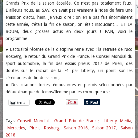
Grands Prix de la saison écoulée. Ce n’est pas totalement faux.
D’ailleurs nous, au SAV, on avait pas vraiment à l’idée de faire une
émission d’actu, hein. Je veux dire : on en a pas fait énormément
cette année, c’était la fin de saison, on était insouciant… ET LA
BOUM, deux grosses actus en deux jours ! PAN, voici le
programme :
● L’actualité récente de la discipline reine avec : la retraite de Nico
Rosberg, le retour du Grand Prix de France, le Conseil Mondial du
sport automobile, la fin des essais pneus 2017 de Pirelli, des
doutes sur le rachat de la F1 par Liberty, un point sur les
cérémonies de fin de saison ;
● Des citations fortes, émouvantes et parfois sélectionnées par
défaut/manque de temps/flemme par les chroniqueurs ;
E-mail
Tags:
Conseil Mondial
,
Grand Prix de France
,
Liberty Media
,
Mercedes
,
Pirelli
,
Rosberg
,
Saison 2016
,
Saison 2017
,
Saison
2018