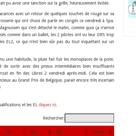
ait pu avoir une sanction sur la grille, heureusement évitée.
acances avec un retour de quelques touches de rouge sur sa
rosserie qui ont choisi de partir en congés ce vendredi à Spa.
Magnussen qui s’est détaché le matin, comme quoi ça n’arrive
sés comme dans un ballet, les 2 pilotes ont vu leur DRS trop
des EL2, ce qui n’est bien sûr pas du tout inquiétant sur un
 une habitude, la pluie fait fuir les monoplaces de la piste.
é de sortir avec des pneus intermédiaires bien insuffisants
ircuit en fin des Libres 2 vendredi après-midi. Cela est bien
icieux au Grand Prix de Belgique, parait encore très incertain
e
ualifications et les EL
cliquez ici
.
Rechercher:
Q1
Q2
Q3
Tours