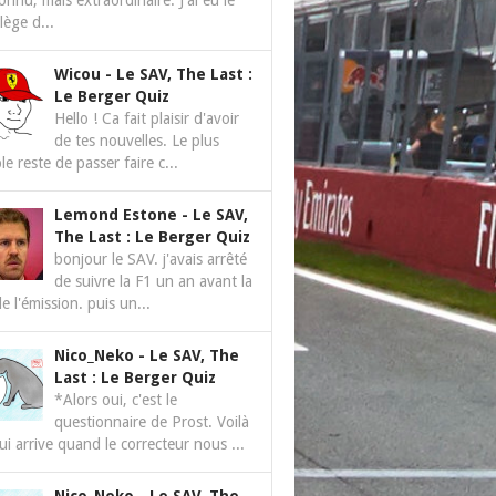
nnu, mais extraordinaire. J'ai eu le
ilège d...
Wicou
-
Le SAV, The Last :
Le Berger Quiz
Hello ! Ca fait plaisir d'avoir
de tes nouvelles. Le plus
le reste de passer faire c...
Lemond Estone
-
Le SAV,
The Last : Le Berger Quiz
bonjour le SAV. j'avais arrêté
de suivre la F1 un an avant la
de l'émission. puis un...
Nico_Neko
-
Le SAV, The
Last : Le Berger Quiz
*Alors oui, c'est le
questionnaire de Prost. Voilà
ui arrive quand le correcteur nous ...