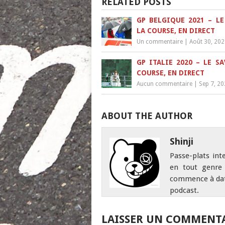
RELATED POSTS
GP BELGIQUE 2021 – LE
LA COURSE, EN DIRECT
Un commentaire
|
Août 30, 20
GP ITALIE 2020 – LE SA
COURSE, EN DIRECT
Aucun commentaire
|
Sep 7, 2
ABOUT THE AUTHOR
Shinji
Passe-plats int
en tout genre 
commence à date
podcast.
LAISSER UN COMMENT