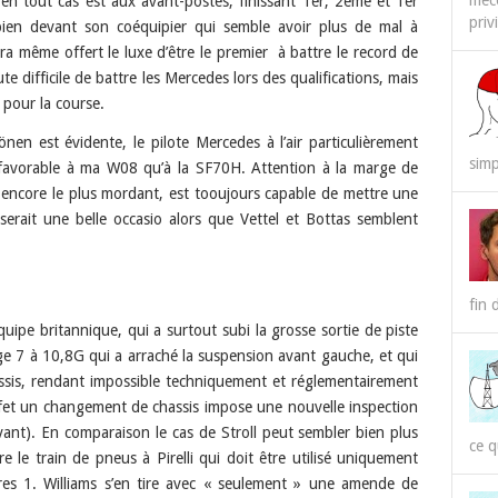
méco
s en tout cas est aux avant-postes, finissant 1er, 2ème et 1er
priv
, bien devant son coéquipier qui semble avoir plus de mal à
ra même offert le luxe d’être le premier à battre le record de
te difficile de battre les Mercedes lors des qualifications, mais
pour la course.
en est évidente, le pilote Mercedes à l’air particulièrement
simp
us favorable à ma W08 qu’à la SF70H. Attention à la marge de
té encore le plus mordant, est tooujours capable de mettre une
 serait une belle occasio alors que Vettel et Bottas semblent
fin 
uipe britannique, qui a surtout subi la grosse sortie de piste
ge 7 à 10,8G qui a arraché la suspension avant gauche, et qui
sis, rendant impossible techniquement et réglementairement
 effet un changement de chassis impose une nouvelle inspection
ivant). En comparaison le cas de Stroll peut sembler bien plus
ce q
e le train de pneus à Pirelli qui doit être utilisé uniquement
res 1. Williams s’en tire avec « seulement » une amende de