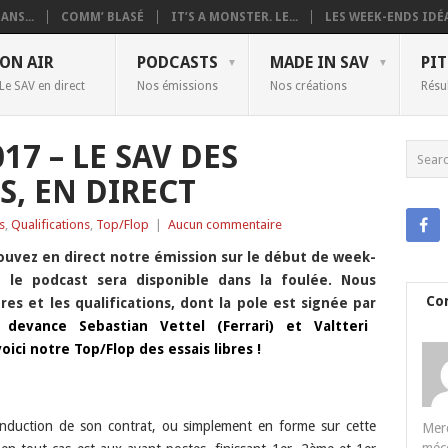
ANS...
COMM’ BLASÉ
IT’S A MONSTER. LE...
LES WEEK-ENDS IDÉA
ON AIR
PODCASTS
MADE IN SAV
PIT
Le SAV en direct
Nos émissions
Nos créations
Résu
17 – LE SAV DES
S, EN DIRECT
s
,
Qualifications
,
Top/Flop
|
Aucun commentaire
ouvez en direct notre émission sur le début de week-
le podcast sera disponible dans la foulée. Nous
Co
res et les qualifications, dont la pole est signée par
devance Sebastian Vettel (Ferrari) et Valtteri
ici notre Top/Flop des essais libres !
conduction de son contrat, ou simplement en forme sur cette
Merc