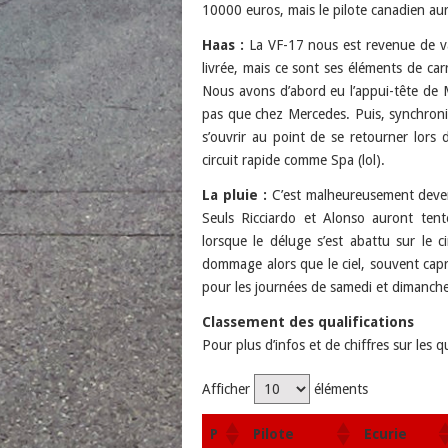
10000 euros, mais le pilote canadien aur
Haas :
La VF-17 nous est revenue de v
livrée, mais ce sont ses éléments de car
Nous avons d’abord eu l’appui-tête de 
pas que chez Mercedes. Puis, synchroni
s’ouvrir au point de se retourner lors 
circuit rapide comme Spa (lol).
La pluie :
C’est malheureusement devenu
Seuls Ricciardo et Alonso auront tent
lorsque le déluge s’est abattu sur le c
dommage alors que le ciel, souvent capr
pour les journées de samedi et dimanch
Classement des qualifications
Pour plus d’infos et de chiffres sur les q
Afficher
éléments
P
Pilote
Ecurie