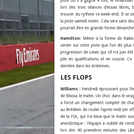
piste où il a gagné 4 fois, le Finlandai
lors des trois séances d’essais libres
trouver du rythme ce week-end. Il se se
la piste samedi matin. Cela sera sans dou
pourrait être en grande forme dimanche 
Hamilton:
Même si la forme de Räikkön
serein sur cette piste que l’on dit pl
progression de Lewis qui s’il n’a pas é
pile en qualifications et en course. Ce
derrière dans les Ardennes.
LES FLOPS
Williams :
Vendredi
éprouvant pour l’éq
de Massa le matin. Un choc dans le vira
a forcé un changement complet de chas
au Brésilien de rouler l’après-midi (en
de la FIA, qui n’a lieue que le matin su
anecdotique : l’équipe a oublié de rendr
lors des 40 premières minutes des Lib