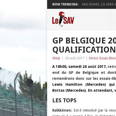
NOW TRENDING:
ABU DHABI, ÇA SERA S
GP BELGIQUE 20
QUALIFICATION
Shinji
|
26 août 2017
|
Direct
,
Essais libre
A 18h00, samedi 26 aoùt 2017,
retr
end du GP de Belgique et dont 
reviendrons donc sur les essais-lib
Lewis Hamilton (Mercedes) qui 
Bottas (Mercedes). En attendant, vo
LES TOPS
Raïkkönen:
Est-il remotivé par la re