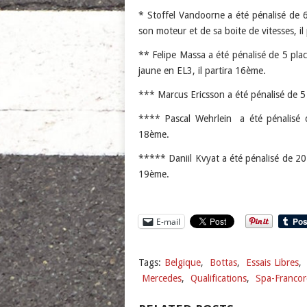
* Stoffel Vandoorne a été pénalisé de 
son moteur et de sa boite de vitesses, il
** Felipe Massa a été pénalisé de 5 pla
jaune en EL3, il partira 16ème.
*** Marcus Ericsson a été pénalisé de 5
**** Pascal Wehrlein a été pénalisé d
18ème.
***** Daniil Kvyat a été pénalisé de 20
19ème.
E-mail
Tags:
Belgique
,
Bottas
,
Essais Libres
,
Mercedes
,
Qualifications
,
Spa-Franco