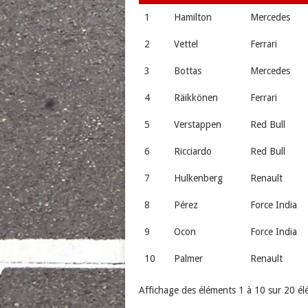
1
Hamilton
Mercedes
2
Vettel
Ferrari
3
Bottas
Mercedes
4
Räikkönen
Ferrari
5
Verstappen
Red Bull
6
Ricciardo
Red Bull
7
Hulkenberg
Renault
8
Pérez
Force India
9
Ocon
Force India
10
Palmer
Renault
Affichage des éléments 1 à 10 sur 20 é