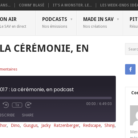
ANS...
COMM’ BLASÉ
IT’S A MONSTER. LE...
LES WEEK-ENDS IDÉA
ON AIR
PODCASTS
MADE IN SAV
PIT
Le SAV en direct
Nos émissions
Nos créations
Résu
: LA CÉRÉMONIE, EN
mentaires
017 : La cérémonie, en podcast
Co
00:00
/
6:49:03
1x
BSCRIBE
SHARE
chor
,
Dino
,
Gusgus
,
Jacky Ratzenberger
,
Redscape
,
Shinji
,
Merc
Deezer
Google Podcasts