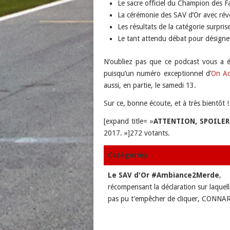
Le sacre officiel du Champion des F
La cérémonie des SAV d’Or avec révé
Les résultats de la catégorie surpri
Le tant attendu débat pour désigne
N’oubliez pas que ce podcast vous a é
puisqu’un numéro exceptionnel d’
On Ac
aussi, en partie, le samedi 13.
Sur ce, bonne écoute, et à très bientôt !
[expand title= »
ATTENTION, SPOILER 
2017. »]272 votants.
Catégories
Le SAV d'Or #Ambiance2Merde
,
récompensant la déclaration sur laquell
pas pu t’empêcher de cliquer, CONNA