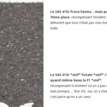
Le SAV d'Or Prost/Senna... mais p
7ème place
, récompensant l'incident 
démontré que tout n'était pas rose ch
India
Le SAV d'Or *snif* Putain *snif* c
quand même beau la F1 *snif*
,
récompensant le moment où on a pas c
mais presque.... Bon OK, oui, on a chia
c'est parce qu'on a un cœur