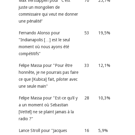
Max Verstappen pour "C’est
70
25,7%
juste un mongolien de
commissaire qui veut me donner
une pénalité"
Fernando Alonso pour
53
19,5%
"Indianapolis […] est le seul
moment où nous ayons été
compétitifs"
Felipe Massa pour "Pour être
33
12,1%
honnête, je ne pourrais pas faire
ce que [Kubica] fait, piloter avec
une seule main"
Felipe Massa pour "Est-ce qu’il y
28
10,3%
a un moment où Sebastian
[Vettel] ne se plaint jamais à la
radio ?"
Lance Stroll pour "Jacques
16
5,9%