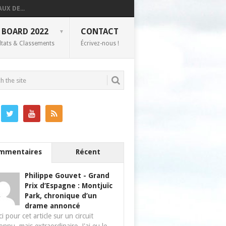
UX DE...
 BOARD 2022
CONTACT
ltats & Classements
Écrivez-nous !
mmentaires
Récent
Philippe Gouvet
-
Grand
Prix d’Espagne : Montjuïc
Park, chronique d’un
drame annoncé
i pour cet article sur un circuit