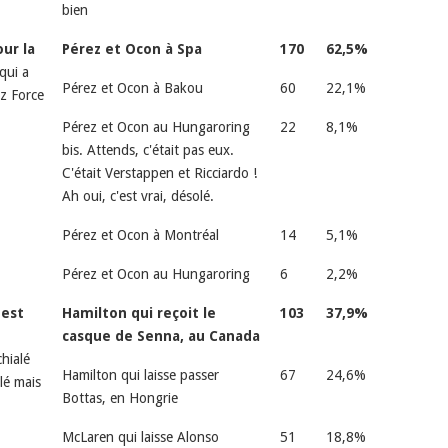
bien
our la
Pérez et Ocon à Spa
170
62,5%
qui a
Pérez et Ocon à Bakou
60
22,1%
ez Force
Pérez et Ocon au Hungaroring
22
8,1%
bis. Attends, c'était pas eux.
C'était Verstappen et Ricciardo !
Ah oui, c'est vrai, désolé.
Pérez et Ocon à Montréal
14
5,1%
Pérez et Ocon au Hungaroring
6
2,2%
'est
Hamilton qui reçoit le
103
37,9%
casque de Senna, au Canada
hialé
Hamilton qui laisse passer
67
24,6%
lé mais
Bottas, en Hongrie
McLaren qui laisse Alonso
51
18,8%