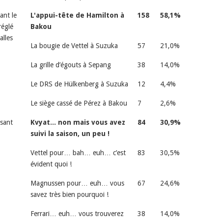
ant le
L'appui-tête de Hamilton à
158
58,1%
réglé
Bakou
alles
La bougie de Vettel à Suzuka
57
21,0%
La grille d’égouts à Sepang
38
14,0%
Le DRS de Hülkenberg à Suzuka
12
4,4%
Le siège cassé de Pérez à Bakou
7
2,6%
sant
Kvyat... non mais vous avez
84
30,9%
suivi la saison, un peu !
Vettel pour… bah… euh… c’est
83
30,5%
évident quoi !
Magnussen pour… euh… vous
67
24,6%
savez très bien pourquoi !
Ferrari… euh… vous trouverez
38
14,0%