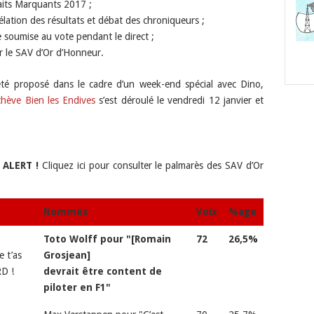
aits Marquants 2017 ;
lation des résultats et débat des chroniqueurs ;
se soumise au vote pendant le direct ;
r le SAV d’Or d’Honneur.
té proposé dans le cadre d’un week-end spécial avec Dino,
hève Bien les Endives
s’est déroulé le vendredi 12 janvier et
ALERT !
Cliquez ici pour consulter le palmarès des SAV d’Or
Nommés
Voix
%age
Toto Wolff pour "[Romain
72
26,5%
e t’as
Grosjean]
RD !
devrait être content de
piloter en F1"