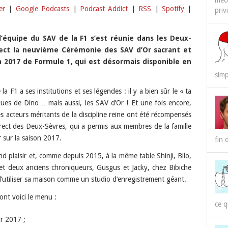
méco
er
|
Google Podcasts
|
Podcast Addict
|
RSS
|
Spotify
|
priv
RSS
Spotify
l’équipe du SAV de la F1 s’est réunie dans les Deux-
ect la neuvième Cérémonie des SAV d’Or sacrant et
on 2017 de Formule 1, qui est désormais disponible en
simp
a F1 a ses institutions et ses légendes : il y a bien sûr le « ta
gues de Dino… mais aussi, les SAV d’Or ! Et une fois encore,
s acteurs méritants de la discipline reine ont été récompensés
rect des Deux-Sèvres, qui a permis aux membres de la famille
 sur la saison 2017.
fin 
nd plaisir et, comme depuis 2015, à la même table Shinji, Bilo,
et deux anciens chroniqueurs, Gusgus et Jacky, chez Bibiche
d’utiliser sa maison comme un studio d’enregistrement géant.
nt voici le menu :
ce q
r 2017 ;