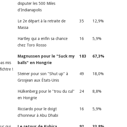
disputer les 500 Miles
d'Indianapolis
Le 2e départ à la retraite de
35
12,9%
Massa
Hartley qui a enfin sa chance
16
5,9%
chez Toro Rosso
Magnussen pour le "Suck my
183
67,3%
pas mis
balls" en Hongrie
ichtre !
Steiner pour son "Shut up" à
49
18,0%
Grosjean aux États-Unis
Hülkenberg pour le "trou du cul"
24
8,8%
en Hongrie
Ricciardo pour le doigt
16
5,9%
d'honneur à Abu Dhabi
ruc qui
Le retour de Kubica
92
33,8%