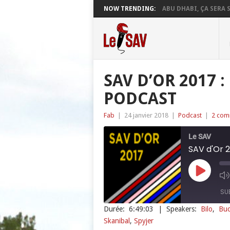
NOW TRENDING:
ABU DHABI, ÇA SERA S
SAV D’OR 2017 
PODCAST
Fab
|
24 janvier 2018
|
Podcast
|
2 com
Le SAV
SAV d'Or 2
Play
Episode
SU
Durée: 6:49:03
| Speakers:
Bilo
,
Bu
Skanibal
,
Spyjer
SHARE
Apple Podcasts