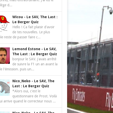
nnu, mais extraordinaire. J'ai eu le
ilège d...
Wicou
-
Le SAV, The Last :
Le Berger Quiz
Hello ! Ca fait plaisir d'avoir
de tes nouvelles. Le plus
le reste de passer faire c...
Lemond Estone
-
Le SAV,
The Last : Le Berger Quiz
bonjour le SAV. j'avais arrêté
de suivre la F1 un an avant la
de l'émission. puis un...
Nico_Neko
-
Le SAV, The
Last : Le Berger Quiz
*Alors oui, c'est le
questionnaire de Prost. Voilà
ui arrive quand le correcteur nous ...