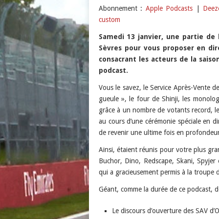
Abonnement :
Apple Podcasts
|
Deez
Podcast Addict
LINK
custom
custom
EMBED
Samedi 13 janvier, une partie de 
RSS FEED
Sèvres pour vous proposer en dir
consacrant les acteurs de la sais
podcast.
Vous le savez, le Service Après-Vente de l
gueule », le four de Shinji, les monolo
grâce à un nombre de votants record, le
au cours d’une cérémonie spéciale en di
de revenir une ultime fois en profondeur
Ainsi, étaient réunis pour votre plus gra
Buchor, Dino, Redscape, Skani, Spyjer 
qui a gracieusement permis à la troupe 
Géant, comme la durée de ce podcast, do
Le discours d’ouverture des SAV d’O