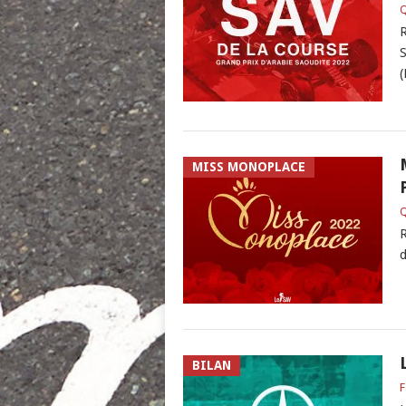
Q
R
S
(
MISS MONOPLACE
Q
R
d
BILAN
F