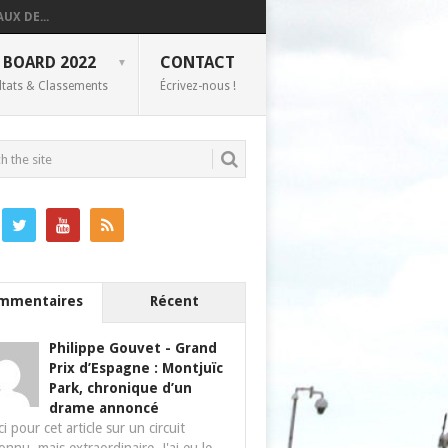
UX DE...
 BOARD 2022
CONTACT
ltats & Classements
Écrivez-nous !
mmentaires
Récent
Philippe Gouvet
-
Grand
Prix d’Espagne : Montjuïc
Park, chronique d’un
drame annoncé
i pour cet article sur un circuit