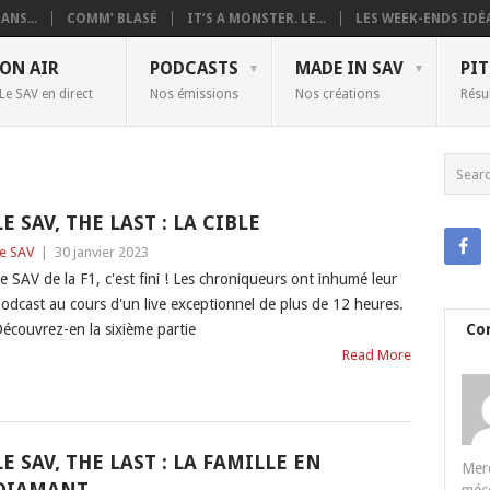
ANS...
COMM’ BLASÉ
IT’S A MONSTER. LE...
LES WEEK-ENDS IDÉA
ON AIR
PODCASTS
MADE IN SAV
PIT
Le SAV en direct
Nos émissions
Nos créations
Résu
LE SAV, THE LAST : LA CIBLE
e SAV
|
30 janvier 2023
e SAV de la F1, c'est fini ! Les chroniqueurs ont inhumé leur
odcast au cours d'un live exceptionnel de plus de 12 heures.
écouvrez-en la sixième partie
Co
Read More
LE SAV, THE LAST : LA FAMILLE EN
Merc
DIAMANT