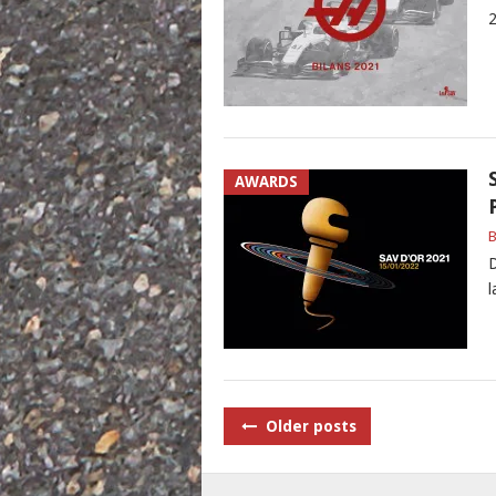
2
AWARDS
B
D
l
POSTS
Older posts
NAVIGATION