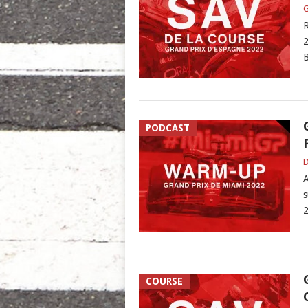
G
R
2
B
PODCAST
D
A
s
2
COURSE