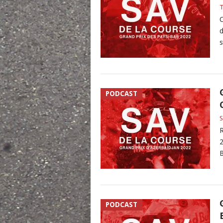
C
d
s
PODCAST
S
R
2
B
PODCAST