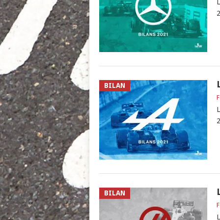
L
2
BILAN
F
L
2
BILAN
F
L