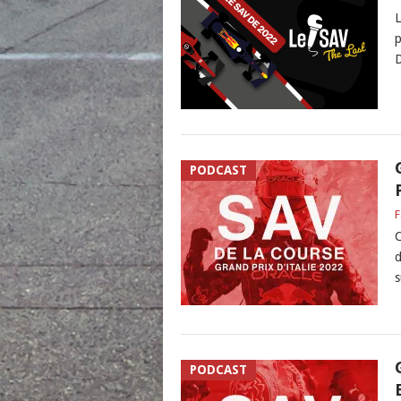
L
p
D
PODCAST
F
C
d
s
PODCAST