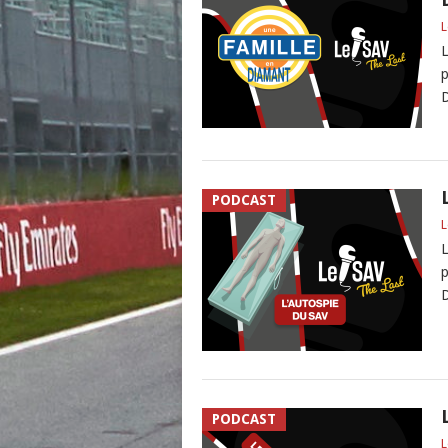
L
L
p
D
PODCAST
L
L
p
D
PODCAST
L