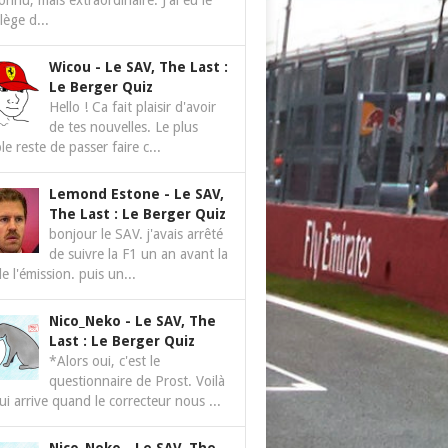
nnu, mais extraordinaire. J'ai eu le
ilège d...
Wicou
-
Le SAV, The Last :
Le Berger Quiz
Hello ! Ca fait plaisir d'avoir
de tes nouvelles. Le plus
le reste de passer faire c...
Lemond Estone
-
Le SAV,
The Last : Le Berger Quiz
bonjour le SAV. j'avais arrêté
de suivre la F1 un an avant la
de l'émission. puis un...
Nico_Neko
-
Le SAV, The
Last : Le Berger Quiz
*Alors oui, c'est le
questionnaire de Prost. Voilà
ui arrive quand le correcteur nous ...