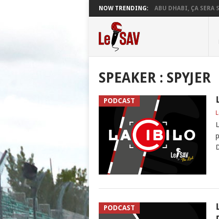
NOW TRENDING:
ABU DHABI, ÇA SERA S
SPEAKER :
SPYJER
PODCAST
L
L
p
D
PODCAST