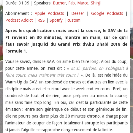
Durée: 31:39
| Speakers:
Buchor
,
Fab
,
Marco
,
Shinji
SHARE
Apple Podcasts
Deezer
Abonnement :
Apple Podcasts
|
Deezer
|
Google Podcasts
|
Podcast Addict
|
RSS
|
Spotify
|
custom
Google Podcasts
Podcast Addict
LINK
RSS
Spotify
Après les qualifications mais avant la course, le SAV de la
EMBED
F1 revient en 30 minutes, montre en main, sur ce qu’il
custom
faut savoir jusqu’ici du Grand Prix d’Abu Dhabi 2018 de
RSS FEED
Formule 1.
Vous le savez, dans le SAV, on aime bien faire long. Alors du coup,
pour cette année, on s’est dit :
« Et si, parfois, on s’obligeait à
faire court, mais vraiment très court ? »
. De là, est née l’idée du
Warm-Up du SAV, un condensé de choses et d’autres en lien avec la
discipline mais aussi et surtout avec le week-end en cours. Bref, un
condensé de tout et de rien, pour préparer au mieux la course,
mais sans faire trop long. Eh oui, car c’est la particularité de cette
émission : entre son générique de début et son générique de fin,
elle ne pourra pas durer plus de 30 minutes chrono, à charge pour
l’animateur de couper de façon totalement abrupte les participants
si jamais l’aiguille se rapproche dangereusement de la limite.