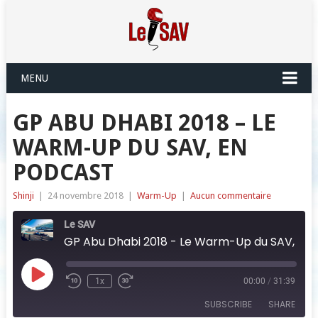
MENU
GP ABU DHABI 2018 – LE
WARM-UP DU SAV, EN
PODCAST
Shinji
|
24 novembre 2018
|
Warm-Up
|
Aucun commentaire
Le SAV
GP Abu Dhabi 2018 - Le Warm-Up du SAV, en podcast
Play
1x
00:00
/
31:39
Episode
SUBSCRIBE
SHARE