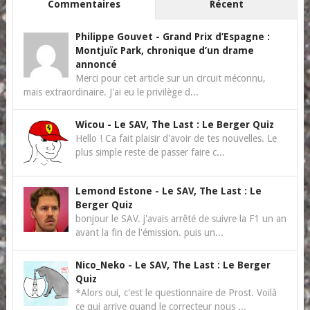
Commentaires
Récent
Philippe Gouvet
-
Grand Prix d’Espagne :
Montjuïc Park, chronique d’un drame
annoncé
Merci pour cet article sur un circuit méconnu,
mais extraordinaire. J'ai eu le privilège d...
Wicou
-
Le SAV, The Last : Le Berger Quiz
Hello ! Ca fait plaisir d'avoir de tes nouvelles. Le
plus simple reste de passer faire c...
Lemond Estone
-
Le SAV, The Last : Le
Berger Quiz
bonjour le SAV. j'avais arrêté de suivre la F1 un an
avant la fin de l'émission. puis un...
Nico_Neko
-
Le SAV, The Last : Le Berger
Quiz
*Alors oui, c'est le questionnaire de Prost. Voilà
ce qui arrive quand le correcteur nous ...