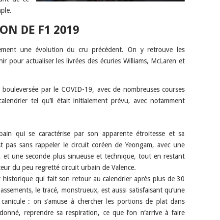
ple.
N DE F1 2019
lement une évolution du cru précédent. On y retrouve les
ir pour actualiser les livrées des écuries Williams, McLaren et
é bouleversée par le COVID-19, avec de nombreuses courses
calendrier tel qu’il était initialement prévu, avec notamment
rbain qui se caractérise par son apparente étroitesse et sa
’est pas sans rappeler le circuit coréen de Yeongam, avec une
e, et une seconde plus sinueuse et technique, tout en restant
teur du peu regretté circuit urbain de Valence.
it historique qui fait son retour au calendrier après plus de 30
ssements, le tracé, monstrueux, est aussi satisfaisant qu’une
 canicule : on s’amuse à chercher les portions de plat dans
onné, reprendre sa respiration, ce que l’on n’arrive à faire