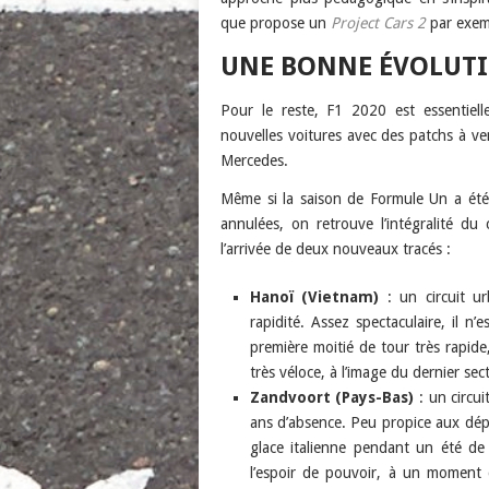
que propose un
Project Cars 2
par exem
UNE BONNE ÉVOLUTIO
Pour le reste, F1 2020 est essentiel
nouvelles voitures avec des patchs à ven
Mercedes.
Même si la saison de Formule Un a ét
annulées, on retrouve l’intégralité du 
l’arrivée de deux nouveaux tracés :
Hanoï (Vietnam)
: un circuit u
rapidité. Assez spectaculaire, il n
première moitié de tour très rapid
très véloce, à l’image du dernier sec
Zandvoort (Pays-Bas)
: un circu
ans d’absence. Peu propice aux dépa
glace italienne pendant un été de
l’espoir de pouvoir, à un moment d