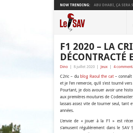
NOW TRENDING:
ABU DHABI, ÇA SERA S
F1 2020 – LA C
DÉCONTRACTÉ E
Dino
|
8 juillet 2020
|
Jeux
|
4 commenta
C2ric – du
blog Raoul the cat
– connaît 
et je l’en remercie, qu’il s’est tourné ve
Pourtant, je dois avouer avoir une histo
aux premières moutures de Codemasters –
lassais assez vite de tourner seul, tant 
années.
L’envie de « jouer à la F1 » est ré
s’amusent régulièrement dans le SAV 