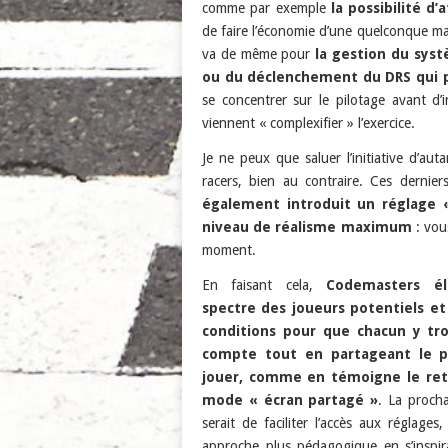
comme par exemple
la possibilité d
de faire l’économie d’une quelconque ma
va de même pour
la gestion du syst
ou du déclenchement du DRS qui 
se concentrer sur le pilotage avant d’i
viennent « complexifier » l’exercice.
Je ne peux que saluer l’initiative d’au
racers, bien au contraire. Ces derni
également introduit un réglage «
niveau de réalisme maximum
: vou
moment.
En faisant cela,
Codemasters él
spectre des joueurs potentiels et
conditions pour que chacun y tr
compte tout en partageant le pl
jouer, comme en témoigne le ret
mode « écran partagé »
. La proch
serait de faciliter l’accès aux réglages
approche plus pédagogique en s’inspir