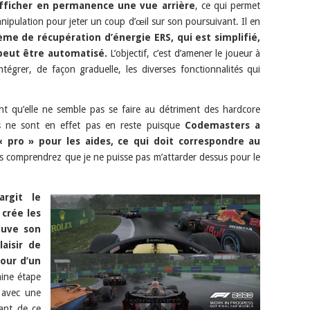
’afficher en permanence une vue arrière
, ce qui permet
nipulation pour jeter un coup d’œil sur son poursuivant. Il en
ème de récupération d’énergie ERS, qui est simplifié,
peut être automatisé.
L’objectif, c’est d’amener le joueur à
ntégrer, de façon graduelle, les diverses fonctionnalités qui
tant qu’elle ne semble pas se faire au détriment des hardcore
ers ne sont en effet pas en reste puisque
Codemasters a
 pro » pour les aides, ce qui doit correspondre au
s comprendrez que je ne puisse pas m’attarder dessus pour le
argit le
 crée les
ouve son
aisir de
our d’un
aine étape
, avec une
ant de ce