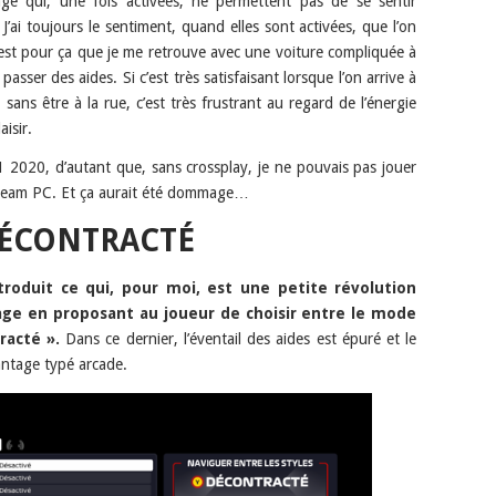
ge qui, une fois activées, ne permettent pas de se sentir
J’ai toujours le sentiment, quand elles sont activées, que l’on
c’est pour ça que je me retrouve avec une voiture compliquée à
asser des aides. Si c’est très satisfaisant lorsque l’on arrive à
sans être à la rue, c’est très frustrant au regard de l’énergie
isir.
F1 2020, d’autant que, sans crossplay, je ne pouvais pas jouer
 team PC. Et ça aurait été dommage…
DÉCONTRACTÉ
troduit ce qui, pour moi, est une petite révolution
tage en proposant au joueur de choisir entre le mode
racté ».
Dans ce dernier, l’éventail des aides est épuré et le
ntage typé arcade.