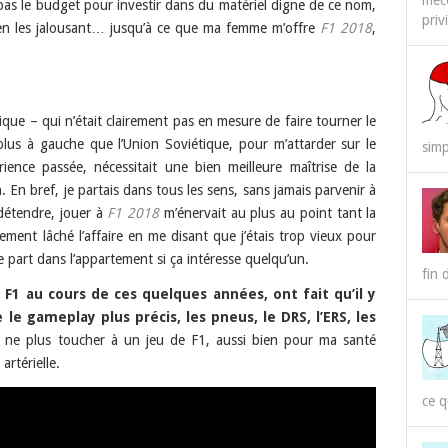
méco
 pas le budget pour investir dans du matériel digne de ce nom,
priv
, en les jalousant… jusqu’à ce que ma femme m’offre
F1 2018
,
que – qui n’était clairement pas en mesure de faire tourner le
lus à gauche que l’Union Soviétique, pour m’attarder sur le
simp
ience passée, nécessitait une bien meilleure maîtrise de la
n. En bref, je partais dans tous les sens, sans jamais parvenir à
 détendre, jouer à
F1 2018
m’énervait au plus au point tant la
dement lâché l’affaire en me disant que j’étais trop vieux pour
e part dans l’appartement si ça intéresse quelqu’un.
fin 
a F1 au cours de ces quelques années, ont fait qu’il y
le gameplay plus précis, les pneus, le DRS, l’ERS, les
de ne plus toucher à un jeu de F1, aussi bien pour ma santé
rtérielle.
ce q