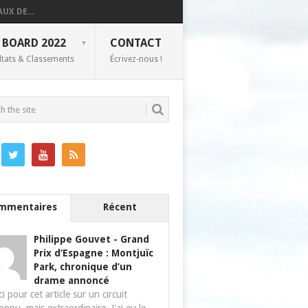
UX DE...
 BOARD 2022
CONTACT
ltats & Classements
Écrivez-nous !
mmentaires
Récent
Philippe Gouvet
-
Grand
Prix d’Espagne : Montjuïc
Park, chronique d’un
drame annoncé
i pour cet article sur un circuit