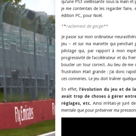
qu’une PS3 vieillissante sous la main et
je me contentais de les regarder faire
édition PC, pour Noël.
*
*
raclement de gorge**
Je passe sur mon ordinateur neurasthéni
jeu – et sur ma manette qui penchait p
pilotage qui, par rapport à mon expér
progressivité de l’accélérateur et du frei
boucler un tour correct. Au lieu de me
frustration était grande : j’ai donc rapi
ces conneries. Le jeu doit traîner quelqu
En effet,
l’évolution du jeu et de l
avait trop de choses à gérer entre 
réglages, etc.
Ainsi m’étais-je juré 
mentale que pour préserver ma pression a