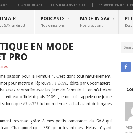
ANS...
COMM’ BLASÉ
IT’S A MONSTER. LE...
LES WEEK-ENDS IDÉA
ON AIR
PODCASTS
MADE IN SAV
PIT
Le SAV en direct
Nos émissions
Nos créations
Résu
RITIQUE EN MODE
T PRO
ires
ma passion pour la Formule 1. C’est donc tout naturellement,
rs moi pour mettre à l’épreuve
F1 2020
, édité par Codemasters.
Co
ire assez contrariée avec les jeux de Formule 1 : en m’attelant
 éditeur officiel depuis 2009 -, je me suis rappelé que je me
et si bien que
F1 2011
fut mon dernier achat avant de longues
cemment revenue grâce à mes petits camarades du SAV qui
Merc
Steam Championship – SSC pour les intimes. Hélas, n’ayant