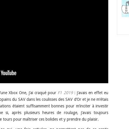
 d’une Xbox One, j’ai craqué pour
F1 2019
: j’avais en effet eu
 copains du SAV dans les coulisses des SAV d’Or et je ne m’étais
ations étaient suffisamment bonnes pour m’inciter à investir
si, après plusieurs heures de roulage, j’avais toujours
 de tours pour maîtriser ces bolides et y prendre du plaisir.