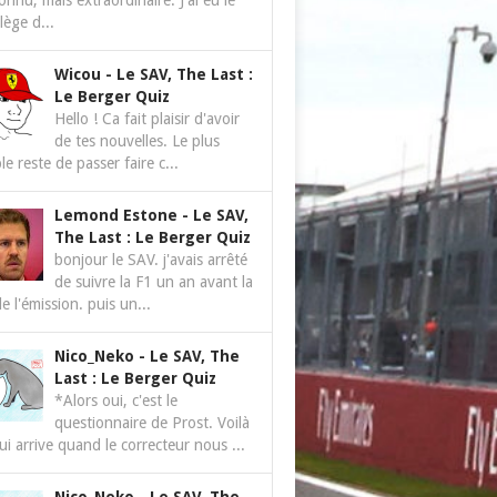
nnu, mais extraordinaire. J'ai eu le
ilège d...
Wicou
-
Le SAV, The Last :
Le Berger Quiz
Hello ! Ca fait plaisir d'avoir
de tes nouvelles. Le plus
le reste de passer faire c...
Lemond Estone
-
Le SAV,
The Last : Le Berger Quiz
bonjour le SAV. j'avais arrêté
de suivre la F1 un an avant la
de l'émission. puis un...
Nico_Neko
-
Le SAV, The
Last : Le Berger Quiz
*Alors oui, c'est le
questionnaire de Prost. Voilà
ui arrive quand le correcteur nous ...