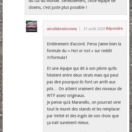
du cul du monde. Sérieusement, cette équipe de
clowns, c’est juste plus possible !
Répondre
uncelebreinconnu
31 août 2020
Entièrement d’accord. Perso j’aime bien la
formule du « Hot or not » sur reddit
/r/formula1
Et une équipe qui dit à son pilote qu’ils
hésitent entre deux strats mais qui peut
pas dire pourquoi ils font un arrêt aux
pits… On atteint vraiment des niveaux de
WTF assez originaux.
Je pense qu’à Maranello, on pourrait virer
tout le muret des stands et les remplacer
par Vettel et des ingés de son choix que
ça irait surement mieux.