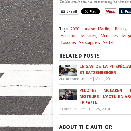
Cette émission a été enregistrée le
E-mail
Tags:
2020
,
Aston Martin
,
Bottas
,
Hamilton
,
McLaren
,
Mercedes
,
Muge
Toscane
,
Verstappen
,
Vettel
RELATED POSTS
LE SAV DE LA F1 SPÉCIA
ET RATZENBERGER
Aucun commentaire
|
Mai 1, 2011
PILOTES MCLAREN, F
MOTEURS : L’ACTU EN VR
LE SAPIN
2 commentaires
|
Déc 25, 2014
ABOUT THE AUTHOR