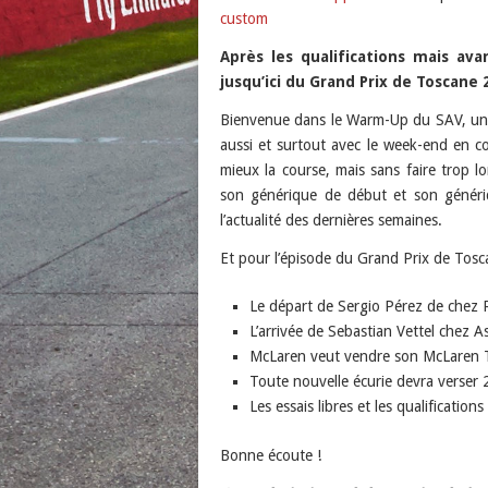
custom
Podcast Addict
LINK
custom
Après les qualifications mais ava
EMBED
jusqu’ici du Grand Prix de Toscane
RSS FEED
Bienvenue dans le Warm-Up du SAV, un co
aussi et surtout avec le week-end en c
mieux la course, mais sans faire trop lon
son générique de début et son génériq
l’actualité des dernières semaines.
Et pour l’épisode du Grand Prix de Tosca
Le départ de Sergio Pérez de chez R
L’arrivée de Sebastian Vettel chez 
McLaren veut vendre son McLaren 
Toute nouvelle écurie devra verser 2
Les essais libres et les qualifications
Bonne écoute !