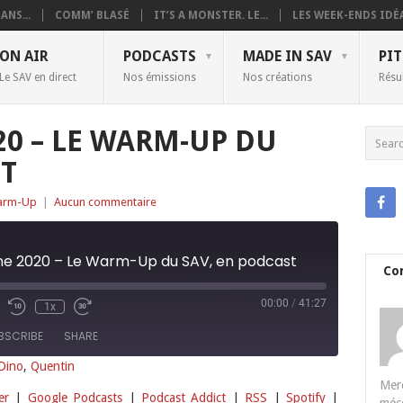
ANS...
COMM’ BLASÉ
IT’S A MONSTER. LE...
LES WEEK-ENDS IDÉA
ON AIR
PODCASTS
MADE IN SAV
PIT
Le SAV en direct
Nos émissions
Nos créations
Résu
20 – LE WARM-UP DU
ST
arm-Up
|
Aucun commentaire
e 2020 – Le Warm-Up du SAV, en podcast
Co
00:00
/
41:27
1x
BSCRIBE
SHARE
Dino
,
Quentin
Merc
Deezer
Google Podcasts
er
|
Google Podcasts
|
Podcast Addict
|
RSS
|
Spotify
|