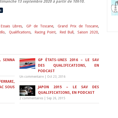
 dimanche 13 septembre 2020 à partir de 10h10.
Essais Libres
,
GP de Toscane
,
Grand Prix de Toscane
,
llo
,
Qualifications
,
Racing Point
,
Red Bull
,
Saison 2020
,
L SENNA
GP ÉTATS-UNIS 2016 – LE SAV
DES QUALIFICATIONS, EN
PODCAST
Un commentaire
|
Oct 23, 2016
ERRARI,
AC SOUS
JAPON 2015 – LE SAV DES
QUALIFICATIONS, EN PODCAST
2 commentaires
|
Sep 26, 2015