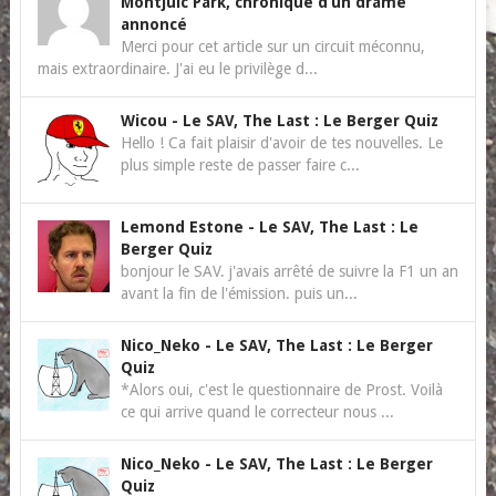
Montjuïc Park, chronique d’un drame
annoncé
Merci pour cet article sur un circuit méconnu,
mais extraordinaire. J'ai eu le privilège d...
Wicou
-
Le SAV, The Last : Le Berger Quiz
Hello ! Ca fait plaisir d'avoir de tes nouvelles. Le
plus simple reste de passer faire c...
Lemond Estone
-
Le SAV, The Last : Le
Berger Quiz
bonjour le SAV. j'avais arrêté de suivre la F1 un an
avant la fin de l'émission. puis un...
Nico_Neko
-
Le SAV, The Last : Le Berger
Quiz
*Alors oui, c'est le questionnaire de Prost. Voilà
ce qui arrive quand le correcteur nous ...
Nico_Neko
-
Le SAV, The Last : Le Berger
Quiz