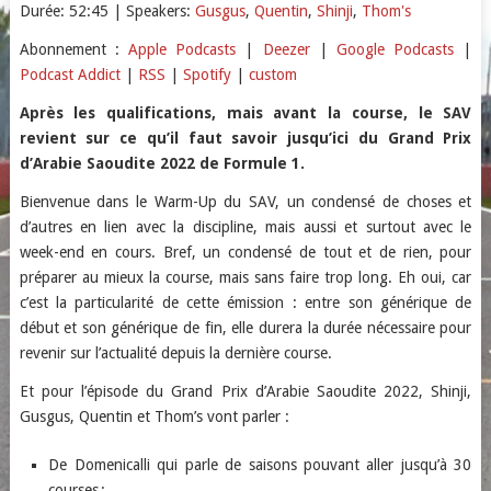
Durée: 52:45
| Speakers:
Gusgus
,
Quentin
,
Shinji
,
Thom's
SHARE
Apple Podcasts
Deezer
Abonnement :
Apple Podcasts
|
Deezer
|
Google Podcasts
|
Podcast Addict
|
RSS
|
Spotify
|
custom
Google Podcasts
Podcast Addict
LINK
RSS
Spotify
Après les qualifications, mais avant la course, le SAV
EMBED
revient sur ce qu’il faut savoir jusqu’ici du Grand Prix
custom
d’Arabie Saoudite 2022 de Formule 1.
RSS FEED
Bienvenue dans le Warm-Up du SAV, un condensé de choses et
d’autres en lien avec la discipline, mais aussi et surtout avec le
week-end en cours. Bref, un condensé de tout et de rien, pour
préparer au mieux la course, mais sans faire trop long. Eh oui, car
c’est la particularité de cette émission : entre son générique de
début et son générique de fin, elle durera la durée nécessaire pour
revenir sur l’actualité depuis la dernière course.
Et pour l’épisode du Grand Prix d’Arabie Saoudite 2022, Shinji,
Gusgus, Quentin et Thom’s vont parler :
De Domenicalli qui parle de saisons pouvant aller jusqu’à 30
courses ;