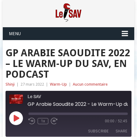
MENU
GP ARABIE SAOUDITE 2022
– LE WARM-UP DU SAV, EN
PODCAST
Shinji
|
27 mars 2022
|
Warm-Up
|
Aucun commentaire
Le SAV
GP Arabie Saoudite 2022 - Le Warm-Up du SAV, en podcast
Play
1x
00:00
/
52:45
Episode
SUBSCRIBE
SHARE