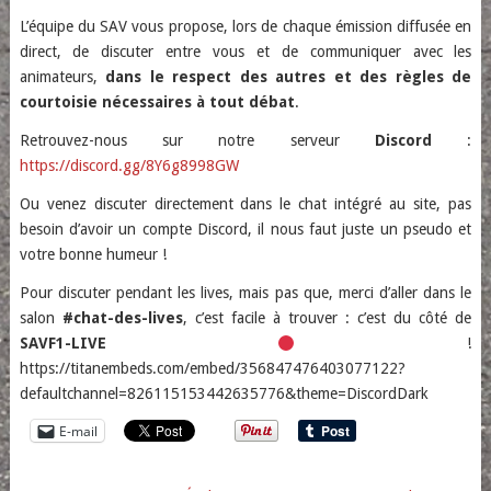
L’équipe du SAV vous propose, lors de chaque émission diffusée en
direct, de discuter entre vous et de communiquer avec les
animateurs,
dans le respect des autres et des règles de
courtoisie nécessaires à tout débat
.
Retrouvez-nous sur notre serveur
Discord
:
https://discord.gg/8Y6g8998GW
Ou venez discuter directement dans le chat intégré au site, pas
besoin d’avoir un compte Discord, il nous faut juste un pseudo et
votre bonne humeur !
Pour discuter pendant les lives, mais pas que, merci d’aller dans le
salon
#chat-des-lives
, c’est facile à trouver : c’est du côté de
SAVF1-LIVE
!
https://titanembeds.com/embed/356847476403077122?
defaultchannel=826115153442635776&theme=DiscordDark
E-mail