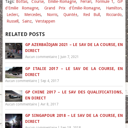
Tags:
Bottas
,
Course
,
Émilie-Romagne
,
Ferrari
,
Formule 1
,
GP
d'Emilie Romagne
,
Grand Prix d'Émilie-Romagne
,
Hamilton
,
Leclerc
,
Mercedes
,
Norris
,
Quinté±
,
Red Bull
,
Ricciardo
,
Russell
,
Sainz
,
Verstappen
RELATED POSTS
GP AZERBAÏDJAN 2021 – LE SAV DE LA COURSE, EN
DIRECT
Aucun commentaire
|
Juin 7, 2021
GP ITALIE 2017 – LE SAV DE LA COURSE, EN
DIRECT
Aucun commentaire
|
Sep 4, 2017
GP CHINE 2017 – LE SAV DES QUALIFICATIONS,
EN DIRECT
Aucun commentaire
|
Avr 8, 2017
GP SINGAPOUR 2018 – LE SAV DE LA COURSE, EN
DIRECT
Aucun commentaire
|
Sep 18, 2018