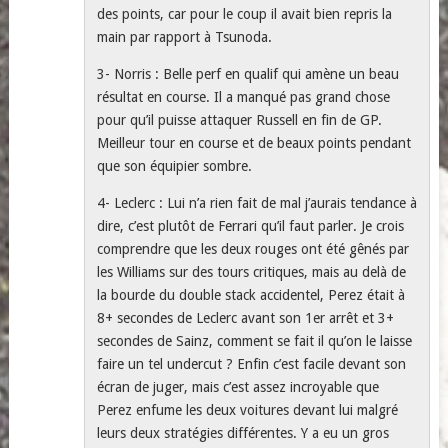
des points, car pour le coup il avait bien repris la
main par rapport à Tsunoda.
3- Norris : Belle perf en qualif qui amène un beau
résultat en course. Il a manqué pas grand chose
pour qu’il puisse attaquer Russell en fin de GP.
Meilleur tour en course et de beaux points pendant
que son équipier sombre.
4- Leclerc : Lui n’a rien fait de mal j’aurais tendance à
dire, c’est plutôt de Ferrari qu’il faut parler. Je crois
comprendre que les deux rouges ont été gênés par
les Williams sur des tours critiques, mais au delà de
la bourde du double stack accidentel, Perez était à
8+ secondes de Leclerc avant son 1er arrêt et 3+
secondes de Sainz, comment se fait il qu’on le laisse
faire un tel undercut ? Enfin c’est facile devant son
écran de juger, mais c’est assez incroyable que
Perez enfume les deux voitures devant lui malgré
leurs deux stratégies différentes. Y a eu un gros