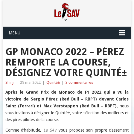
MENU
GP MONACO 2022 – PÉREZ
REMPORTE LA COURSE,
DÉSIGNEZ VOTRE QUINTÉ±
Shinji
|
29 mai 2022
|
Quinté±
|
3 commentaires
Après le Grand Prix de Monaco de F1 2022 qui a vu la
victoire de
Sergio Pérez (Red Bull – RBPT)
devant
Carlos
Sainz
(Ferrari)
et
Max Verstappen
(Red Bull – RBPT)
,
nous
vous invitons à désigner le Quinté±, votre sélection des meilleurs et
des pires pilotes de la course.
Comme d’habitude,
Le SAV
vous propose son propre classement