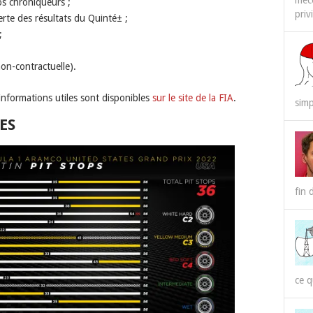
méco
os chroniqueurs ;
priv
erte des résultats du Quinté± ;
;
on-contractuelle).
 informations utiles sont disponibles
sur le site de la FIA
.
simp
ES
fin 
ce q