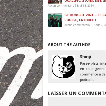
QUALIFICATIONS, EN DI
Aucun commentaire
|
Mai 14, 2016
GP HONGRIE 2021 – LE S
COURSE, EN DIRECT
Aucun commentaire
|
Août 2, 
ABOUT THE AUTHOR
Shinji
Passe-plats int
en tout genre 
commence à date
podcast.
LAISSER UN COMMENT