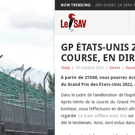
NOW TRENDING:
ABU DHABI, ÇA SERA S
GP ÉTATS-UNIS 2
COURSE, EN DI
Shinji
|
25 octobre 2022
|
Direct
|
Aucu
À partir de 21h00, vous pourrez éc
du Grand Prix des États-Unis 2022
Dans le cadre de l’amélioration de l’exp
Après-Vente de la course du Grand Pri
bonheur, nous l’effectuons en direct afin
regarder
Le train sifflera trois fois
sur 
dès le lendemain. Ainsi, sont inclus dans 