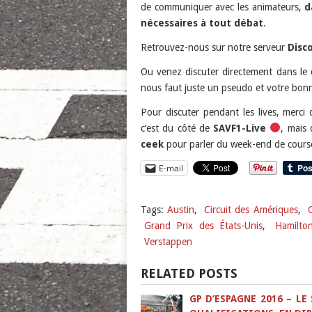
de communiquer avec les animateurs,
d
nécessaires à tout débat
.
Retrouvez-nous sur notre serveur
Disc
Ou venez discuter directement dans le c
nous faut juste un pseudo et votre bon
Pour discuter pendant les lives, merci 
c’est du côté de
SAVF1-Live
, mais 
ceek
pour parler du week-end de cours
E-mail
Tags:
Austin
,
Circuit des Amériques
,
Grand Prix des États-Unis
,
Hamilto
Verstappen
RELATED POSTS
GP D’ESPAGNE 2016 – LE