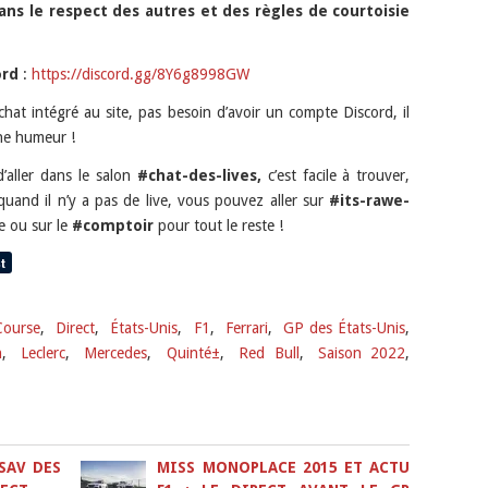
ans le respect des autres et des règles de courtoisie
ord
:
https://discord.gg/8Y6g8998GW
hat intégré au site, pas besoin d’avoir un compte Discord, il
ne humeur !
d’aller dans le salon
#chat-des-lives,
c’est facile à trouver,
quand il n’y a pas de live, vous pouvez aller sur
#its-rawe-
e ou sur le
#comptoir
pour tout le reste !
Course
,
Direct
,
États-Unis
,
F1
,
Ferrari
,
GP des États-Unis
,
n
,
Leclerc
,
Mercedes
,
Quinté±
,
Red Bull
,
Saison 2022
,
 SAV DES
MISS MONOPLACE 2015 ET ACTU