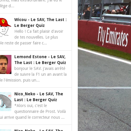
nnu, mais extraordinaire. J'ai eu le
ilège d...
Wicou
-
Le SAV, The Last :
Le Berger Quiz
Hello ! Ca fait plaisir d'avoir
de tes nouvelles. Le plus
le reste de passer faire c...
Lemond Estone
-
Le SAV,
The Last : Le Berger Quiz
bonjour le SAV. j'avais arrêté
de suivre la F1 un an avant la
de l'émission. puis un...
Nico_Neko
-
Le SAV, The
Last : Le Berger Quiz
*Alors oui, c'est le
questionnaire de Prost. Voilà
ui arrive quand le correcteur nous ...