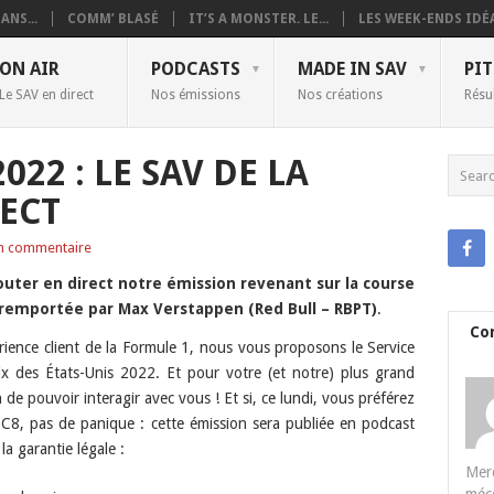
ANS...
COMM’ BLASÉ
IT’S A MONSTER. LE...
LES WEEK-ENDS IDÉA
ON AIR
PODCASTS
MADE IN SAV
PIT
Le SAV en direct
Nos émissions
Nos créations
Résu
022 : LE SAV DE LA
RECT
n commentaire
outer en direct notre émission revenant sur la course
, remportée par
Max Verstappen
(Red Bull – RBPT)
.
Co
érience client de la Formule 1, nous vous proposons le Service
x des États-Unis 2022. Et pour votre (et notre) plus grand
 de pouvoir interagir avec vous ! Et si, ce lundi, vous préférez
C8, pas de panique : cette émission sera publiée en podcast
la garantie légale :
Merc