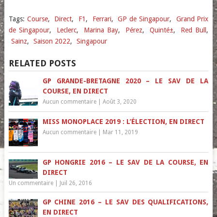
Tags:
Course
,
Direct
,
F1
,
Ferrari
,
GP de Singapour
,
Grand Prix
de Singapour
,
Leclerc
,
Marina Bay
,
Pérez
,
Quinté±
,
Red Bull
,
Sainz
,
Saison 2022
,
Singapour
RELATED POSTS
GP GRANDE-BRETAGNE 2020 – LE SAV DE LA
COURSE, EN DIRECT
Aucun commentaire
|
Août 3, 2020
MISS MONOPLACE 2019 : L’ÉLECTION, EN DIRECT
Aucun commentaire
|
Mar 11, 2019
GP HONGRIE 2016 – LE SAV DE LA COURSE, EN
DIRECT
Un commentaire
|
Juil 26, 2016
GP CHINE 2016 – LE SAV DES QUALIFICATIONS,
EN DIRECT