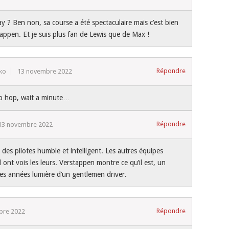
ay ? Ben non, sa course a été spectaculaire mais c’est bien
stappen. Et je suis plus fan de Lewis que de Max !
Répondre
ko
13 novembre 2022
 hop, wait a minute…
Répondre
13 novembre 2022
 des pilotes humble et intelligent. Les autres équipes
 ont vois les leurs. Verstappen montre ce qu’il est, un
des années lumière d’un gentlemen driver.
Répondre
bre 2022