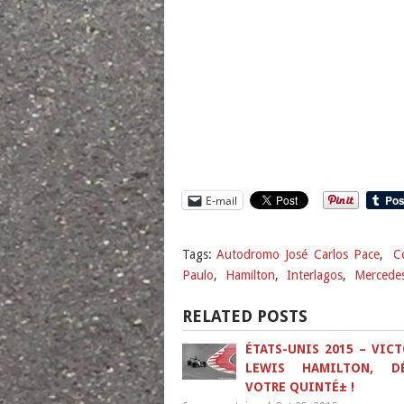
E-mail
Tags:
Autodromo José Carlos Pace
,
C
Paulo
,
Hamilton
,
Interlagos
,
Mercede
RELATED POSTS
ÉTATS-UNIS 2015 – VICT
LEWIS HAMILTON, DÉ
VOTRE QUINTÉ± !