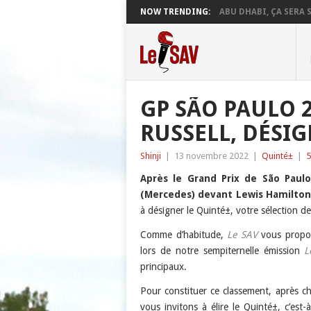
NOW TRENDING:
ABU DHABI, ÇA SERA S
GP SÃO PAULO 2
RUSSELL, DÉSI
Shinji
|
13 novembre 2022
|
Quinté±
|
5
Après le Grand Prix
de
São Paulo
(Mercedes)
devant
Lewis Hamilton
à désigner le Quinté±, votre sélection des
Comme d’habitude,
Le SAV
vous propos
lors de notre sempiternelle émission
L
principaux.
Pour constituer ce classement, après
vous invitons à élire le Quinté±, c’est-