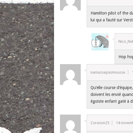
Hamilton pilot of the d
lui qui a fauté sur Ver
Nico_Ne
Hop hop
namassepasmousse
Qu’elle course d’équipe,
doivent les envié quand
égoïste enfant gaté à 
Corazon25
14 novem