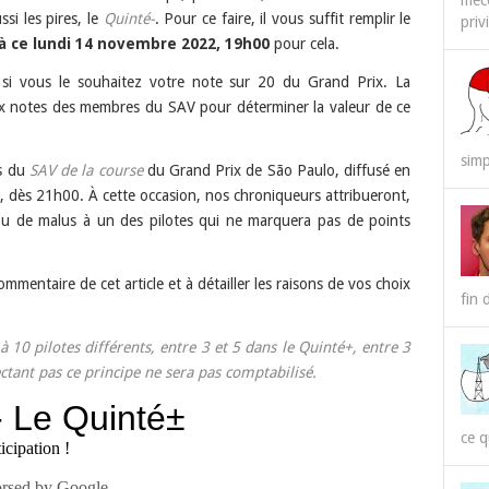
méco
ssi les pires, le
Quinté-
. Pour ce faire, il vous suffit remplir le
priv
’à ce lundi 14 novembre 2022, 19h00
pour cela.
 si vous le souhaitez votre note sur 20 du Grand Prix. La
x notes des membres du SAV pour déterminer la valeur de ce
simp
rs du
SAV de la course
du Grand Prix de São Paulo, diffusé en
 dès 21h00. À cette occasion, nos chroniqueurs attribueront,
 ou de malus à un des pilotes qui ne marquera pas de points
mmentaire de cet article et à détailler les raisons de vos choix
fin 
10 pilotes différents, entre 3 et 5 dans le Quinté+, entre 3
ectant pas ce principe ne sera pas comptabilisé.
ce q