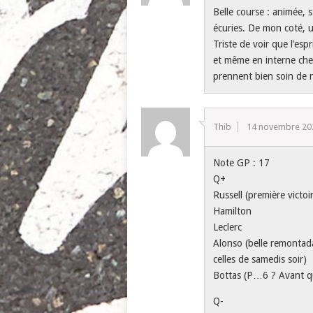
Belle course : animée, s
écuries. De mon coté, u
Triste de voir que l’es
et même en interne chez
prennent bien soin de 
Thib
14 novembre 20
Note GP : 17
Q+
Russell (première victoi
Hamilton
Leclerc
Alonso (belle remontad
celles de samedis soir)
Bottas (P…6 ? Avant que
Q-