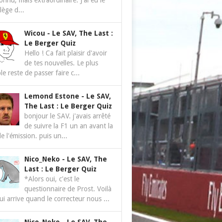
nnu, mais extraordinaire. J'ai eu le
ilège d...
Wicou
-
Le SAV, The Last :
Le Berger Quiz
Hello ! Ca fait plaisir d'avoir
de tes nouvelles. Le plus
le reste de passer faire c...
Lemond Estone
-
Le SAV,
The Last : Le Berger Quiz
bonjour le SAV. j'avais arrêté
de suivre la F1 un an avant la
de l'émission. puis un...
Nico_Neko
-
Le SAV, The
Last : Le Berger Quiz
*Alors oui, c'est le
questionnaire de Prost. Voilà
ui arrive quand le correcteur nous ...