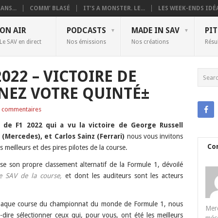
ANS...
COMM’ BLASÉ
IT’S A MONSTER. LE...
LES WEEK-ENDS IDÉA
ON AIR
PODCASTS
MADE IN SAV
PIT
Le SAV en direct
Nos émissions
Nos créations
Résu
022 – VICTOIRE DE
GNEZ VOTRE QUINTÉ±
 commentaires
 de F1 2022 qui a vu la victoire de
George Russell
 (Mercedes)
, et
Carlos Sainz
(Ferrari)
nous vous invitons
Co
 meilleurs et des pires pilotes de la course.
e son propre classement alternatif de la Formule 1, dévoilé
e SAV de la course,
et dont les auditeurs sont les acteurs
 chaque course du championnat du monde de Formule 1, nous
Merc
à-dire sélectionner ceux qui, pour vous, ont été les meilleurs