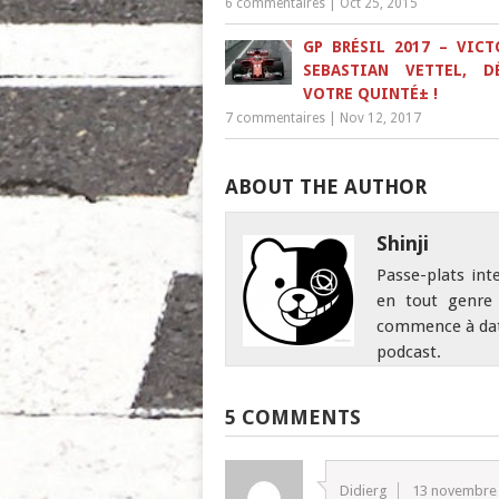
6 commentaires
|
Oct 25, 2015
GP BRÉSIL 2017 – VICT
SEBASTIAN VETTEL, D
VOTRE QUINTÉ± !
7 commentaires
|
Nov 12, 2017
ABOUT THE AUTHOR
Shinji
Passe-plats int
en tout genre 
commence à date
podcast.
5 COMMENTS
Didierg
13 novembre