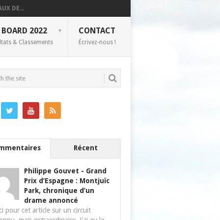
UX DE...
 BOARD 2022
CONTACT
ltats & Classements
Écrivez-nous !
mmentaires
Récent
Philippe Gouvet
-
Grand
Prix d’Espagne : Montjuïc
Park, chronique d’un
drame annoncé
i pour cet article sur un circuit