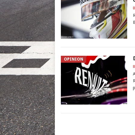
B
R
B
OPINION
B
A
R
p
POSTS