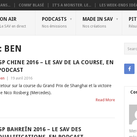
ANS...
COMM’ BLASÉ
IT’S A MONSTER. LE...
LES WEEK-ENDS IDÉA
ON AIR
PODCASTS
MADE IN SAV
PIT
Le SAV en direct
Nos émissions
Nos créations
Résu
:
BEN
GP CHINE 2016 – LE SAV DE LA COURSE, EN
PODCAST
en
|
19 avril 2016
etour sur la course du Grand Prix de Shanghai et la victoire
Co
e Nico Rosberg (Mercedes).
Read More
GP BAHREÏN 2016 – LE SAV DES
Merc
QUALIFICATIONS, EN PODCAST