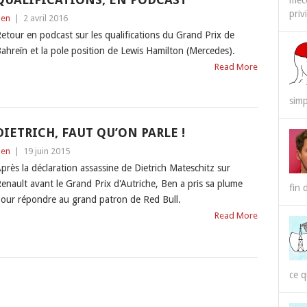
méco
priv
en
|
2 avril 2016
etour en podcast sur les qualifications du Grand Prix de
ahreïn et la pole position de Lewis Hamilton (Mercedes).
Read More
simp
DIETRICH, FAUT QU’ON PARLE !
en
|
19 juin 2015
près la déclaration assassine de Dietrich Mateschitz sur
enault avant le Grand Prix d'Autriche, Ben a pris sa plume
fin 
our répondre au grand patron de Red Bull.
Read More
ce q