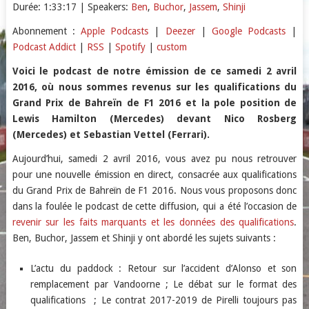
Durée: 1:33:17
| Speakers:
Ben
,
Buchor
,
Jassem
,
Shinji
SHARE
Apple Podcasts
Deezer
Abonnement :
Apple Podcasts
|
Deezer
|
Google Podcasts
|
Podcast Addict
|
RSS
|
Spotify
|
custom
Google Podcasts
Podcast Addict
LINK
RSS
Spotify
Voici le podcast de notre émission de ce samedi 2 avril
EMBED
2016, où nous sommes revenus sur les qualifications du
custom
Grand Prix de Bahreïn de F1 2016 et la pole position de
RSS FEED
Lewis Hamilton (Mercedes) devant Nico Rosberg
(Mercedes) et Sebastian Vettel (Ferrari).
Aujourd’hui, samedi 2 avril 2016, vous avez pu nous retrouver
pour une nouvelle émission en direct, consacrée aux qualifications
du Grand Prix de Bahreïn de F1 2016. Nous vous proposons donc
dans la foulée le podcast de cette diffusion, qui a été l’occasion de
revenir sur les faits marquants et les données des qualifications
.
Ben, Buchor, Jassem et Shinji y ont abordé les sujets suivants :
L’actu du paddock : Retour sur l’accident d’Alonso et son
remplacement par Vandoorne ; Le débat sur le format des
qualifications ; Le contrat 2017-2019 de Pirelli toujours pas