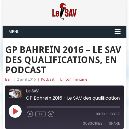
MENU
GP BAHREÏN 2016 – LE SAV
DES QUALIFICATIONS, EN
PODCAST
Ben
|
2 avril 2016
|
Podcast
|
Un commentaire
Le SAV
GP Bahreïn 2016 - Le SAV des qualifications, en podcast
Play
1x
00:00
/
1:33:17
Episode
SUBSCRIBE
SHARE